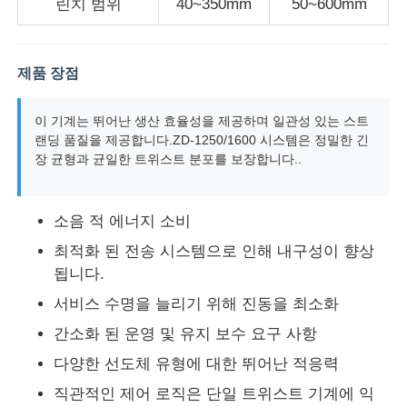
린치 범위
40~350mm
50~600mm
와이어 압출 라인
제품 장점
와이어 스트랜딩 기계
이 기계는 뛰어난 생산 효율성을 제공하며 일관성 있는 스트
랜딩 품질을 제공합니다.ZD-1250/1600 시스템은 정밀한 긴
장 균형과 균일한 트위스트 분포를 보장합니다..
이중 트위스트 스트랜딩 머신
기갑 기계
소음 적 에너지 소비
최적화 된 전송 시스템으로 인해 내구성이 향상
됩니다.
포장기
서비스 수명을 늘리기 위해 진동을 최소화
간소화 된 운영 및 유지 보수 요구 사항
싱글 트위스트 기계
다양한 선도체 유형에 대한 뛰어난 적응력
케이블링 머신
직관적인 제어 로직은 단일 트위스트 기계에 익