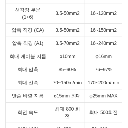
선착장 부문
3.5-50mm2
16~120mm2
공장 투어
(1+6)
압축 직경 (CA)
3.5-50mm2
16~150mm2
품질 관리
압축 직경 (A1)
3.5-70mm2
16~240mm2
연락처
최대 케이블 지름
ø10mm
φ16mm
최대 압축
85~90%
76~97%
뉴스
최대 선속
70~150m/min
170~200m/min
모든 케이스
밧줄 바깥 지름
ø15mm 최대
φ25mm MAX
견적 요청
최대 800 회
회전 속도
최대 500회전
전
진압 생산 라인