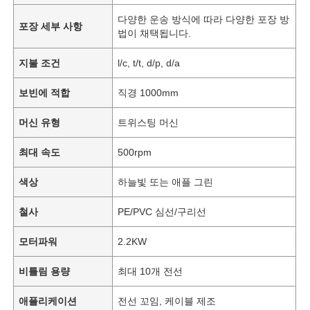
다양한 운송 방식에 따라 다양한 포장 방
포장 세부 사항
법이 채택됩니다.
지불 조건
l/c, t/t, d/p, d/a
보빈에 적합
직경 1000mm
머신 유형
트위스팅 머신
최대 속도
500rpm
색상
하늘빛 또는 애플 그린
철사
PE/PVC 심선/구리선
모터파워
2.2KW
비틀림 용량
최대 10개 전선
애플리케이션
전선 꼬임, 케이블 제조