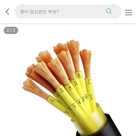
2
/
2