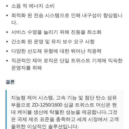
소음 적 에너지 소비
페어 트위스트 머신
최적화 된 전송 시스템으로 인해 내구성이 향상됩니
다.
서비스 수명을 늘리기 위해 진동을 최소화
와이어 부설 기계
간소화 된 운영 및 유지 보수 요구 사항
되감기 기계
다양한 선도체 유형에 대한 뛰어난 적응력
직관적인 제어 로직은 단일 트위스트 기계에 익숙한
운영자를 위해
기계에서 떨어져 있는 견인
결론
케이블 포장 기계
지능형 제어 시스템, 고속 기능 및 첨단 탄소 섬유
부품으로 ZD-1250/1600 싱글 트위스트 머신은 현
케이블 롤링 기계
대 케이블 생산에 탁월한 성능을 제공합니다.그것
은 국제 제조 표준을 충족하고 세계 시장에서 고객
스트리핑 압출기
을위한 이상적인 솔루션입니다.