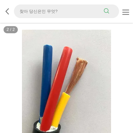
2
/
2