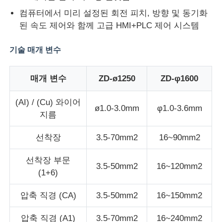
컴퓨터에서 미리 설정된 회전 피치, 방향 및 동기화
된 속도 제어와 함께 고급 HMI+PLC 제어 시스템
공장 투어
기술 매개 변수
품질 관리
매개 변수
ZD-ø1250
ZD-φ1600
연락처
(AI) / (Cu) 와이어
ø1.0-3.0mm
φ1.0-3.6mm
지름
뉴스
선착장
3.5-70mm2
16~90mm2
모든 케이스
선착장 부문
3.5-50mm2
16~120mm2
(1+6)
견적 요청
압축 직경 (CA)
3.5-50mm2
16~150mm2
진압 생산 라인
압축 직경 (A1)
3.5-70mm2
16~240mm2