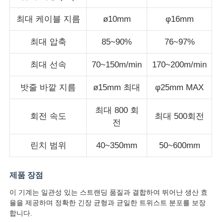
최대 케이블 지름
ø10mm
φ16mm
와이어 압출 라인
최대 압축
85~90%
76~97%
와이어 스트랜딩 기계
최대 선속
70~150m/min
170~200m/min
밧줄 바깥 지름
ø15mm 최대
φ25mm MAX
이중 트위스트 스트랜딩 머신
최대 800 회
회전 속도
최대 500회전
기갑 기계
전
린치 범위
40~350mm
50~600mm
포장기
제품 장점
싱글 트위스트 기계
이 기계는 일관성 있는 스트랜딩 품질과 결합하여 뛰어난 생산 효
율을 제공하며 정확한 긴장 균형과 균일한 트위스트 분포를 보장
합니다.
케이블링 머신