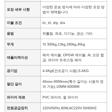
다양한 운송 방식에 따라 다양한 포장 방
포장 세부 사항
법이 채택됩니다.
지불 조건
l/c, t/t, d/p, d/a
용법
뒤틀림, 좌초, 다기능, 권선, 기타
무게
약 300kg,13kg,180kg,45kg
해저 케이블, OPGW 케이블, Al, 모든 합
애플리케이션
금, 와이어 트위스팅 페어
공기압
4-6Kgf(건조공기 사용),5-6KG
45mm-9999mm(특수 길이는 사용자 정
절단 길이
의 가능),10MM-600MM
와이어 재료
PVC 와이어, 철 와이어
전원공급장치
220V/50Hz,80W,AC220V 50/60HZ