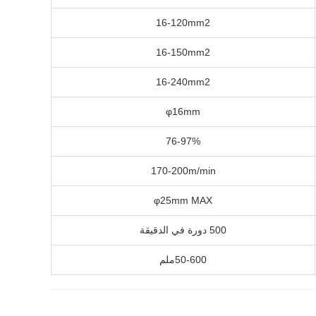
16-120mm2
16-150mm2
16-240mm2
φ16mm
76-97%
170-200m/min
φ25mm MAX
500 دورة في الدقيقة
50-600ملم