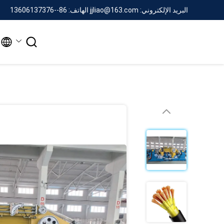
البريد الإلكتروني: jjliao@163.com
الهاتف: 86--13606137376

