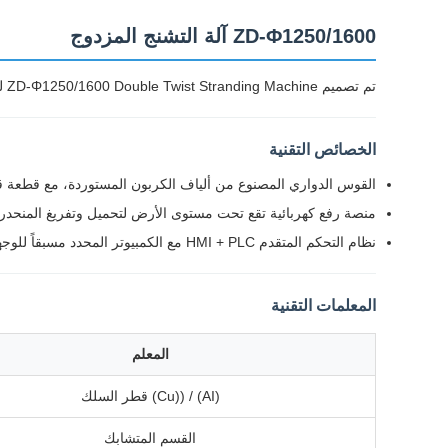
ZD-Φ1250/1600 آلة التشنج المزدوج
تم تصميم ZD-Φ1250/1600 Double Twist Stranding Machine لتطبيقات سلك النحاس في كابلات الكمبيوتر وكابلات سماعات الرأس وأسلاك الهاتف وأسلاك السيارات وكابلات الشبكة.
الخصائص التقنية
القوس الدواري المصنوع من ألياف الكربون المستوردة، مع قطعة قو
منصة رفع كهربائية تقع تحت مستوى الأرض لتحميل وتفريغ المنحدر 
نظام التحكم المتقدم HMI + PLC مع الكمبيوتر المحدد مسبقاً للوجهة والاتجاه والسرعة المزامنة
المعلمات التقنية
المعلم
(AI) / ((Cu) قطر السلك
القسم المتشابك