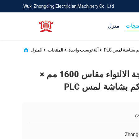
Wuxi Zhongding Electrician Machinery Co., Ltd.
نتجات
منزل
>
آلة تويست واحدة
>
المنتجات
>
المنزل
آلة تجديل مزدوجة الالتواء مقاس 1600 مم ×
ن
Zhong