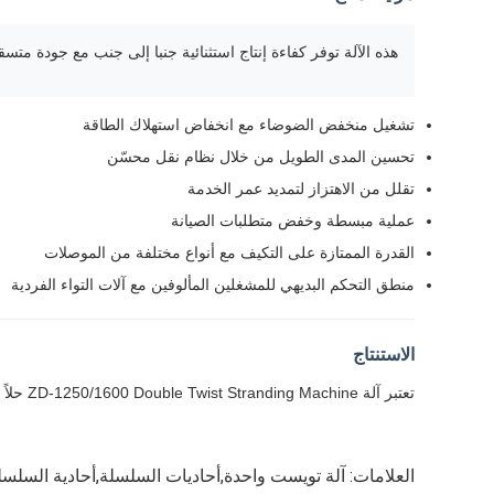
هذه الآلة توفر كفاءة إنتاج استثنائية جنبا إلى جنب مع جودة متسقة للخيوطنظام ZD-1250/1600 يضمن توازن التوتر الدق
تشغيل منخفض الضوضاء مع انخفاض استهلاك الطاقة
تحسين المدى الطويل من خلال نظام نقل محسّن
تقلل من الاهتزاز لتمديد عمر الخدمة
عملية مبسطة وخفض متطلبات الصيانة
القدرة الممتازة على التكيف مع أنواع مختلفة من الموصلات
منطق التحكم البديهي للمشغلين المألوفين مع آلات التواء الفردية
الاستنتاج
تعتبر آلة ZD-1250/1600 Double Twist Stranding Machine حلاً موثوقاً ومتطوراً لإنتاج الكابلات الحديثة.أنها توفر جودة ثابتة، إنتاجية عالية، وأداء متفوق، مما يجعلها خيار مثالي لعمليات التصنيع العالمية.
العلامات:
آلة تويست واحدة,أحاديات السلسلة,أحادية السلسل