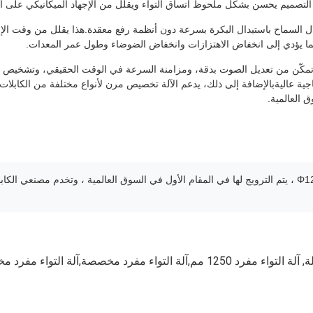
هذا التصميم يحسن بشكل ملحوظ اتساق التواء ويقلل من الإجهاد الميكانيكي على 
ال السماح باستبدال البكرة بسرعة دون أنظمة رفع معقدة.هذا يقلل من وقت الإعد
زًا مما يؤدي إلى انخفاض الاهتزازات وانخفاض الضوضاء وطول عمر المعدات.
ي تمكّن من تعديل الصوت بدقة، ومزامنة السرعة في الوقت الحقيقي، وتشخيص ا
 عاليةبالإضافة إلى ذلك، يدعم الآلة تخصيص مرن لأنواع مختلفة من الكابلات، ق
 العالمية.
هذه الآلة ذات المحرك المستقل ذات التواء واحد من نوع Φ1250 ، يتم الترويج لها في المقام الأول في السوق العال
ة
,
آلة التواء مفرد 1250 مم,آلة التواء مفرد مخصصة,آلة التواء مفرد مخصصة