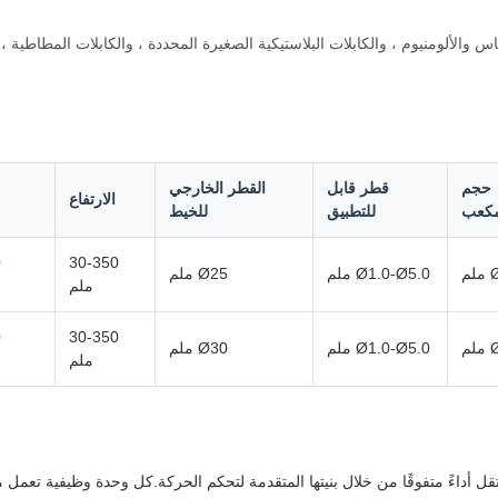
اس والألومنيوم ، والكابلات البلاستيكية الصغيرة المحددة ، والكابلات المطاطية
حجم
قطر قابل
القطر الخارجي
الارتفاع
مكعب
للتطبيق
للخيط
30-350
م
Ø1.0-Ø5.0 ملم
Ø25 ملم
ملم
30-350
م
Ø1.0-Ø5.0 ملم
Ø30 ملم
ملم
ردية من طراز Φ1250 ذات المحرك المستقل أداءً متفوقًا من خلال بنيتها المتقدمة لتحكم الحركة.كل وح