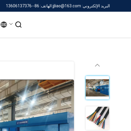
البريد الإلكتروني: jjliao@163.com
الهاتف: 86--13606137376

