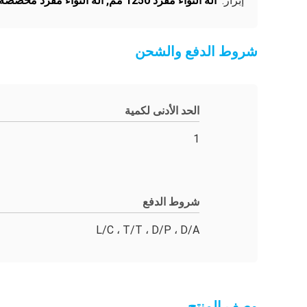
إبراز:
آلة التواء مفرد 1250 مم
,
آلة التواء مفرد مخصصة
شروط الدفع والشحن
الحد الأدنى لكمية
1
شروط الدفع
L/C ، T/T ، D/P ، D/A
وصف المنتج