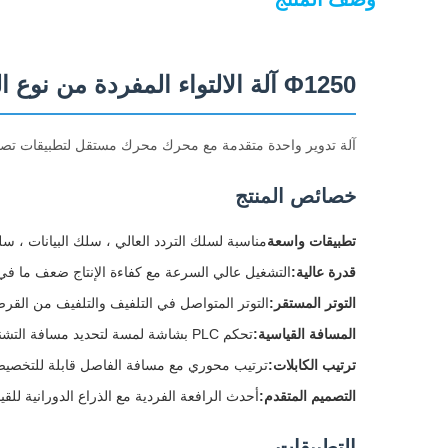
Φ1250 آلة الالتواء المفردة من نوع الكانتيليفر (محرك مستقل)
آلة تدوير واحدة متقدمة مع محرك محرك مستقل لتطبيقات تصنيع ا
خصائص المنتج
تطبيقات واسعة
مناسبة لسلك التردد العالي ، سلك البيانات ، س
قدرة عالية:
التشغيل عالي السرعة مع كفاءة الإنتاج ضعف ما في ال
التوتر المستقر:
التوتر المتواصل في التلفيف والتلفيف من القر
المسافة القياسية:
تحكم PLC بشاشة لمسة لتحديد مسافة التشنج والتسارع والتباطؤ والعمل المستقر
ترتيب الكابلات:
ترتيب محوري مع مسافة الفاصل قابلة للتخصي
التصميم المتقدم:
أحدث الرافعة الفردية مع الذراع الدورانية للق
التطبيقات