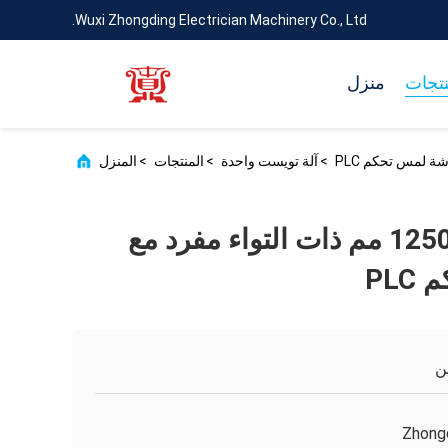
Wuxi Zhongding Electrician Machinery Co., Ltd.
نتجات
منزل
>
آلة تويست واحدة
>
المنتجات
>
المنزل
آلة بكرة سحب 1250 مم ذات التواء مفرد مع
PL
ن
Zhong