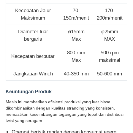
Kecepatan Jalur
70-
170-
Mesin Pemutar Pasangan
Maksimum
150m/menit
200m/menit
Diameter luar
ø15mm
φ25mm
mesin peletakan kawat
bergaris
Max
MAX
mesin rewinding
800 rpm
500 rpm
Kecepatan berputar
Max
maksimal
mesin tarik
Jangkauan Winch
40-350 mm
50-600 mm
Mesin pengemasan kabel
Keuntungan Produk
Mesin ini memberikan efisiensi produksi yang luar biasa
mesin penggulung kabel
dikombinasikan dengan kualitas stranding yang konsisten,
memastikan keseimbangan tegangan yang tepat dan distribusi
twist yang seragam.
mesin ekstrusi pengupasan
Operasi berisik rendah dengan konsumsi energi