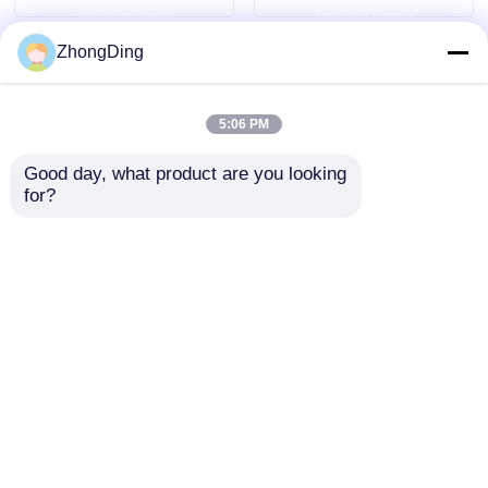
permintaan
permintaan
ZhongDing
5:06 PM
Good day, what product are you looking 
for?
1250mm Shaftless
Mesin Putar Tunggal
Cantilever Single
Rangka Suspensi
Strander Dengan
Tanpa Poros 1600mm
Kontrol Otomatis
Dengan Kontrol Layar
mengirimkan
mengirimkan
PLC
Sentuh PLC
permintaan
permintaan
Rumah
Tentang kita
Hubungi kami
Desktop Site
Sitemap
Kebijakan Privasi