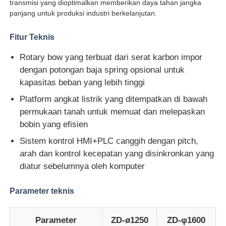
transmisi yang dioptimalkan memberikan daya tahan jangka
panjang untuk produksi industri berkelanjutan.
Wisata pabrik
Fitur Teknis
Rotary bow yang terbuat dari serat karbon impor
Kontrol kualitas
dengan potongan baja spring opsional untuk
kapasitas beban yang lebih tinggi
Hubungi kami
Platform angkat listrik yang ditempatkan di bawah
permukaan tanah untuk memuat dan melepaskan
bobin yang efisien
Berita
Sistem kontrol HMI+PLC canggih dengan pitch,
arah dan kontrol kecepatan yang disinkronkan yang
Semua Kasus
diatur sebelumnya oleh komputer
Quote request suatu
Parameter teknis
Parameter
ZD-ø1250
ZD-φ1600
Garis produksi ekstrusi