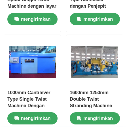
Machine dengan layar
dengan Penjepit
sentuh kontrol PLC
Pemusatan Mandiri
mengirimkan
mengirimkan
Hidraulik
permintaan
permintaan
1000mm Cantilever
1600mm 1250mm
Type Single Twist
Double Twist
Machine Dengan
Stranding Machine
Kontrol Motor
Dengan Kontrol Layar
mengirimkan
mengirimkan
Independen PLC
Sentuh PLC
Touchscreen