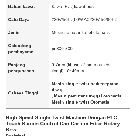
Bahan kawat
Kawat Pvc, kawat besi
Catu Daya
220V/50Hz,80W,AC220V 50/60HZ
Jenis
Mesin pemutar kabel otomatis
Gelendong
pn300-500
pembayaran
Panjang
0-7mm (khusus 7mm atau lebih
pengupasan
tinggi),10~40mm
Mesin single twist berkecepatan
tinggi
Cahaya Tinggi:
,
Mesin pemutar tunggal otomatis
,
Mesin single twist Otomatis
High Speed Single Twist Machine Dengan PLC
Touch Screen Control Dan Carbon Fiber Rotary
Bow
Deskripsi: