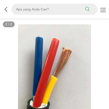
2
/
2