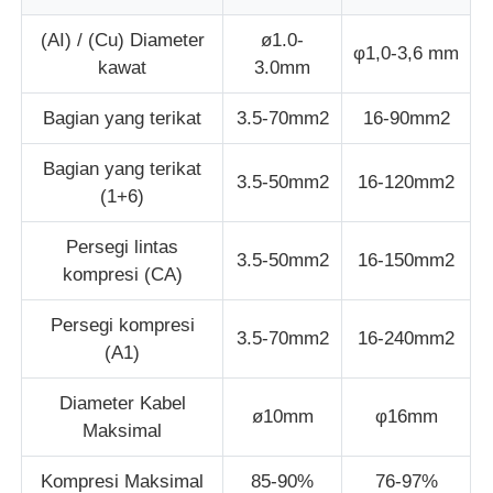
(AI) / (Cu) Diameter
ø1.0-
φ1,0-3,6 mm
garis ekstrusi kawat
kawat
3.0mm
Bagian yang terikat
3.5-70mm2
16-90mm2
mesin kawat terdampar
Bagian yang terikat
3.5-50mm2
16-120mm2
(1+6)
Mesin Twist Stranding Ganda
Persegi lintas
3.5-50mm2
16-150mm2
Mesin Lapis Baja
kompresi (CA)
Persegi kompresi
Mesin Pembungkus
3.5-70mm2
16-240mm2
(A1)
Diameter Kabel
Mesin Putar Tunggal
ø10mm
φ16mm
Maksimal
mesin pengkabelan
Kompresi Maksimal
85-90%
76-97%