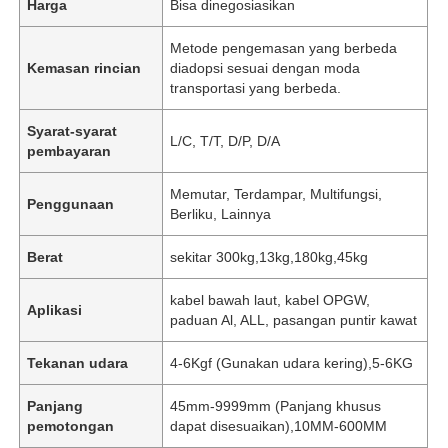
Harga
Bisa dinegosiasikan
Metode pengemasan yang berbeda
Kemasan rincian
diadopsi sesuai dengan moda
transportasi yang berbeda.
Syarat-syarat
L/C, T/T, D/P, D/A
pembayaran
Memutar, Terdampar, Multifungsi,
Penggunaan
Berliku, Lainnya
Berat
sekitar 300kg,13kg,180kg,45kg
kabel bawah laut, kabel OPGW,
Aplikasi
paduan Al, ALL, pasangan puntir kawat
Tekanan udara
4-6Kgf (Gunakan udara kering),5-6KG
Panjang
45mm-9999mm (Panjang khusus
pemotongan
dapat disesuaikan),10MM-600MM