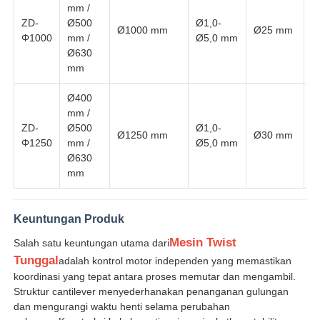
mm /
3
ZD-
Ø500
Ø1,0-
Ø1000 mm
Ø25 mm
3
garis ekstrusi kawat
Φ1000
mm /
Ø5,0 mm
Ø630
mm
mesin kawat terdampar
Ø400
mm /
3
Mesin Twist Stranding Ganda
ZD-
Ø500
Ø1,0-
Ø1250 mm
Ø30 mm
3
Φ1250
mm /
Ø5,0 mm
Ø630
Mesin Lapis Baja
mm
Mesin Pembungkus
Keuntungan Produk
Mesin Twist
Salah satu keuntungan utama dari
Tunggal
adalah kontrol motor independen yang memastikan
Mesin Putar Tunggal
koordinasi yang tepat antara proses memutar dan mengambil.
Struktur cantilever menyederhanakan penanganan gulungan
dan mengurangi waktu henti selama perubahan
mesin pengkabelan