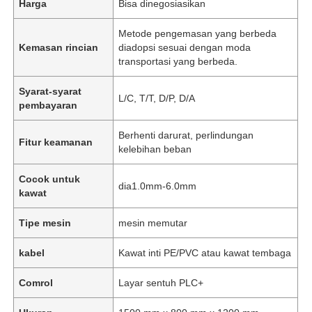
Harga
Bisa dinegosiasikan
Metode pengemasan yang berbeda
Kemasan rincian
diadopsi sesuai dengan moda
transportasi yang berbeda.
Syarat-syarat
L/C, T/T, D/P, D/A
pembayaran
Berhenti darurat, perlindungan
Fitur keamanan
kelebihan beban
Cocok untuk
dia1.0mm-6.0mm
kawat
Tipe mesin
mesin memutar
kabel
Kawat inti PE/PVC atau kawat tembaga
Comrol
Layar sentuh PLC+