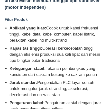
Φ1000 Mesin memutar tunggal tipe Kantilever
(motor independen)
Fitur Produk
Aplikasi yang luas:
Cocok untuk kabel frekuensi
tinggi, kabel data, kabel komputer, kabel listrik,
perakitan kabel inti multi-strand
Kapasitas tinggi:
Operasi berkecepatan tinggi
dengan efisiensi produksi dua kali lipat dari mesin
tipe bingkai putar tradisional
Ketegangan stabil:
Tekanan pembungkus yang
konsisten dari cakram kosong ke cakram penuh
Rumah
Jarak standar:
Pengendalian PLC layar sentuh
untuk mengatur jarak stranding, akselerasi,
Produk
decelerasi dan operasi stabil
Pengaturan kabel:
Pengaturan aksial dengan jarak
Tentang kita
jarak yang dapat disesuaikan