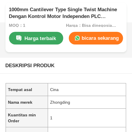
1000mm Cantilever Type Single Twist Machine
Dengan Kontrol Motor Independen PLC
Touchscreen
MOQ：1
Harga：Bisa dinegosiasikan
bicara sekarang
Harga terbaik
DESKRIPSI PRODUK
Tempat asal
Cina
Nama merek
Zhongding
Kuantitas min
1
Order