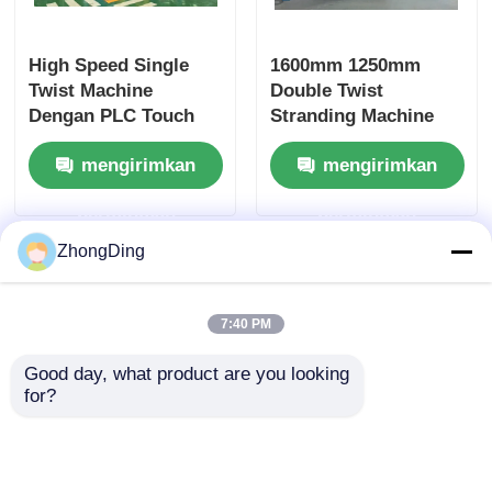
High Speed Single
1600mm 1250mm
Twist Machine
Double Twist
Dengan PLC Touch
Stranding Machine
Screen Control Dan
Dengan Kontrol Layar
mengirimkan
mengirimkan
Carbon Fiber Rotary
Sentuh PLC
Bow
permintaan
permintaan
ZhongDing
7:40 PM
Good day, what product are you looking 
for?
1250mm Shaftless
Mesin Putar Tunggal
Cantilever Single
Rangka Suspensi