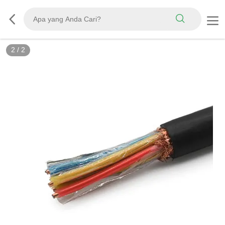
2
/
2