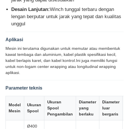
Desain Lanjutan:
Winch tunggal terbaru dengan
lengan berputar untuk jarak yang tepat dan kualitas
Wisata pabrik
unggul
Kontrol kualitas
Aplikasi
Mesin ini terutama digunakan untuk memutar atau membentuk
Hubungi kami
kawat tembaga dan aluminium, kabel plastik spesifikasi kecil,
kabel berlapis karet, dan kabel kontrol.Ini juga memiliki fungsi
untuk non-logam center wrapping atau longitudinal wrapping
Berita
aplikasi.
Parameter teknis
Semua Kasus
Ukuran
Diameter
Diameter
Model
Ukuran
Quote request suatu
Spool
yang
luar
P
Mesin
Spool
Pengambilan
berlaku
bergaris
Garis produksi ekstrusi
Ø400