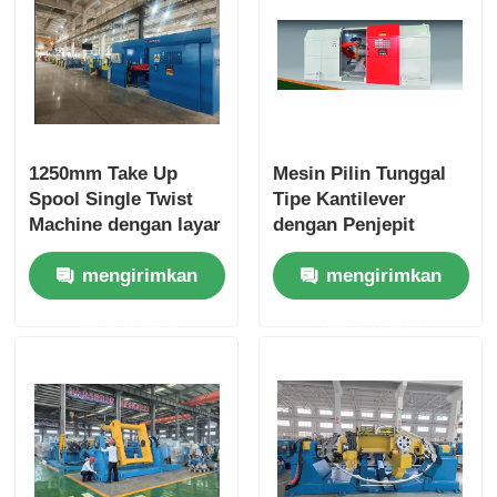
1250mm Take Up
Mesin Pilin Tunggal
Spool Single Twist
Tipe Kantilever
Machine dengan layar
dengan Penjepit
sentuh kontrol PLC
Pemusatan Mandiri
mengirimkan
mengirimkan
Hidraulik
permintaan
permintaan