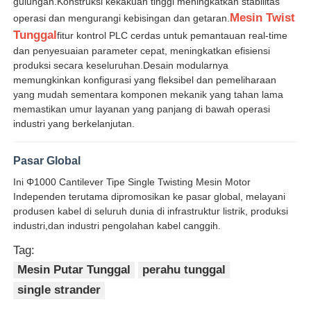
gulungan.Konstruksi kekakuan tinggi meningkatkan stabilitas
Mesin Twist
operasi dan mengurangi kebisingan dan getaran.
Mesin Pemutar Pasangan
Tunggal
fitur kontrol PLC cerdas untuk pemantauan real-time
dan penyesuaian parameter cepat, meningkatkan efisiensi
produksi secara keseluruhan.Desain modularnya
mesin peletakan kawat
memungkinkan konfigurasi yang fleksibel dan pemeliharaan
yang mudah sementara komponen mekanik yang tahan lama
memastikan umur layanan yang panjang di bawah operasi
mesin rewinding
industri yang berkelanjutan.
Pasar Global
mesin tarik
Ini Φ1000 Cantilever Tipe Single Twisting Mesin Motor
Independen terutama dipromosikan ke pasar global, melayani
Mesin pengemasan kabel
produsen kabel di seluruh dunia di infrastruktur listrik, produksi
industri,dan industri pengolahan kabel canggih.
Tag:
mesin penggulung kabel
Mesin Putar Tunggal
perahu tunggal
single strander
mesin ekstrusi pengupasan