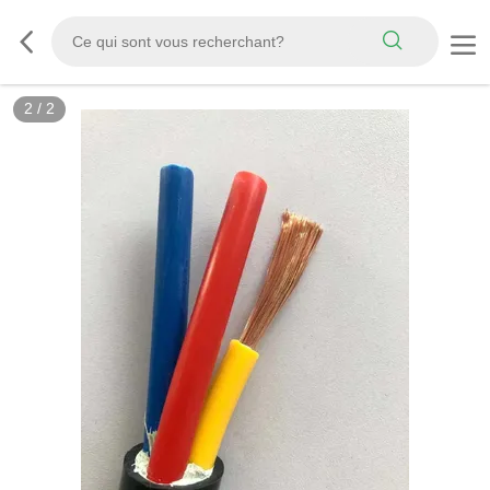
2
/
2