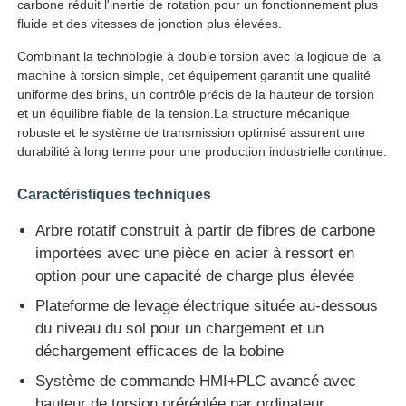
carbone réduit l'inertie de rotation pour un fonctionnement plus
fluide et des vitesses de jonction plus élevées.
Visite d'usine
Combinant la technologie à double torsion avec la logique de la
machine à torsion simple, cet équipement garantit une qualité
uniforme des brins, un contrôle précis de la hauteur de torsion
Contrôle de la qualité
et un équilibre fiable de la tension.La structure mécanique
robuste et le système de transmission optimisé assurent une
durabilité à long terme pour une production industrielle continue.
Contact
Caractéristiques techniques
nouvelles
Arbre rotatif construit à partir de fibres de carbone
importées avec une pièce en acier à ressort en
option pour une capacité de charge plus élevée
Tous les cas
Plateforme de levage électrique située au-dessous
du niveau du sol pour un chargement et un
Demande de soumission
déchargement efficaces de la bobine
Système de commande HMI+PLC avancé avec
Ligne de production par extrusion
hauteur de torsion préréglée par ordinateur,