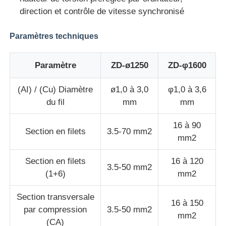
direction et contrôle de vitesse synchronisé
ligne d'extrusion de fil
Paramètres techniques
machine de toronnage
Paramètre
ZD-ø1250
ZD-φ1600
(AI) / (Cu) Diamètre
ø1,0 à 3,0
φ1,0 à 3,6
Machine à double torsion
du fil
mm
mm
Machine blindée
16 à 90
Section en filets
3.5-70 mm2
mm2
Machine d'emballage
Section en filets
16 à 120
3.5-50 mm2
(1+6)
mm2
Machine simple de torsion
Section transversale
16 à 150
par compression
3.5-50 mm2
mm2
machine de câblage
(CA)