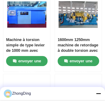
Machine à torsion
1600mm 1250mm
simple de type levier
machine de retordage
de 1000 mm avec
à double torsion avec
écran tactile PLC de
contrôle d'écran
envoyer une
envoyer une
commande du moteur
tactile PLC
indépendant
demande
demande
ZhongDing