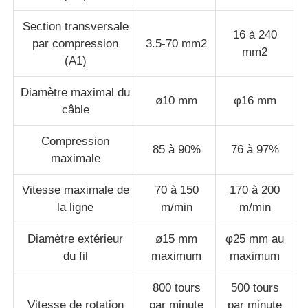
Section transversale
Machine à tordre les paires
16 à 240
par compression
3.5-70 mm2
mm2
(A1)
fil étendant la machine
Diamètre maximal du
ø10 mm
φ16 mm
câble
rebobineuse
Compression
85 à 90%
76 à 97%
maximale
transport outre de machine
Vitesse maximale de
70 à 150
170 à 200
la ligne
m/min
m/min
Machine à emballer des câbles
Diamètre extérieur
ø15 mm
φ25 mm au
machine à enrouler des câbles
du fil
maximum
maximum
800 tours
500 tours
machine d'extrusion de dénudage
Vitesse de rotation
par minute
par minute