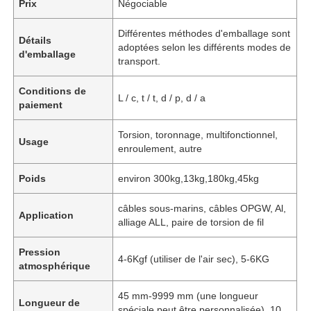
Prix
Négociable
Différentes méthodes d'emballage sont
Détails
adoptées selon les différents modes de
d'emballage
transport.
Conditions de
L / c, t / t, d / p, d / a
paiement
Torsion, toronnage, multifonctionnel,
Usage
enroulement, autre
Poids
environ 300kg,13kg,180kg,45kg
câbles sous-marins, câbles OPGW, Al,
Application
alliage ALL, paire de torsion de fil
Pression
4-6Kgf (utiliser de l'air sec), 5-6KG
atmosphérique
45 mm-9999 mm (une longueur
Longueur de
spéciale peut être personnalisée), 10