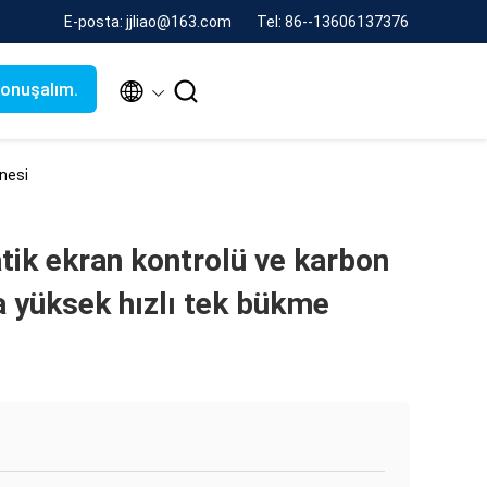
E-posta: jjliao@163.com
Tel: 86--13606137376


konuşalım.
inesi
ik ekran kontrolü ve karbon
la yüksek hızlı tek bükme