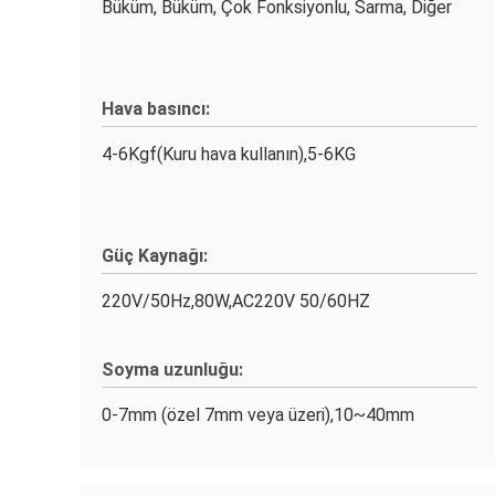
Büküm, Büküm, Çok Fonksiyonlu, Sarma, Diğer
Hava basıncı:
4-6Kgf(Kuru hava kullanın),5-6KG
Güç Kaynağı:
220V/50Hz,80W,AC220V 50/60HZ
Soyma uzunluğu:
0-7mm (özel 7mm veya üzeri),10~40mm