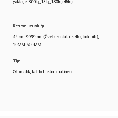
yaklaşık 300kg,13kg,180kg,45kg
Kesme uzunluğu:
45mm-9999mm (Özel uzunluk özelleştirilebilir),
10MM-600MM
Tip:
Otomatik, kablo büküm makinesi