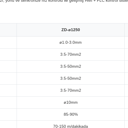
ı, yönü ve senkronize hız kontrolü ile gelişmiş HMI + PLC kontrol sist
ZD-ø1250
ø1.0-3.0mm
3.5-70mm2
3.5-50mm2
3.5-50mm2
3.5-70mm2
ø10mm
85-90%
70-150 m/dakikada