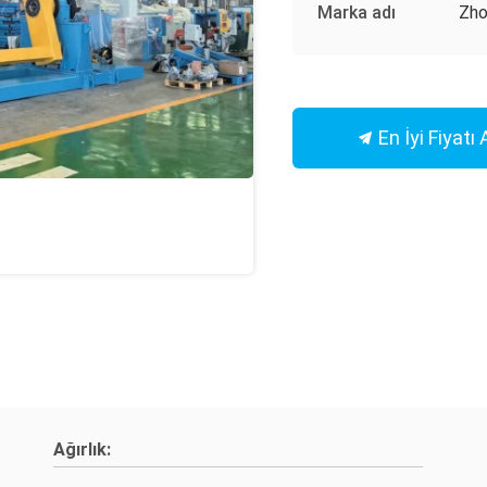
Marka adı
Zho
En İyi Fiyatı 
Ağırlık: