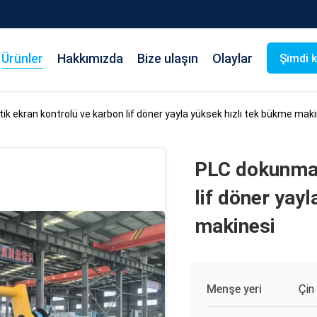
Ürünler
Hakkımızda
Bize ulaşın
Olaylar
Şimdi 
k ekran kontrolü ve karbon lif döner yayla yüksek hızlı tek bükme mak
PLC dokunmat
lif döner yay
makinesi
Menşe yeri
Çin