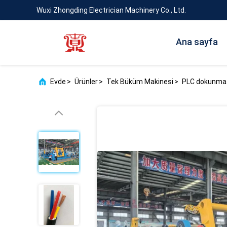
Wuxi Zhongding Electrician Machinery Co., Ltd.
Ana sayfa
Evde
>
Ürünler
>
Tek Büküm Makinesi
>
PLC dokunmati