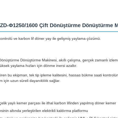
 ZD-Φ1250/1600 Çift Dönüştürme Dönüştürme M
 kontrolü ve karbon lif döner yay ile gelişmiş yaylama çözümü.
nüştürme Dönüştürme Makinesi, akıllı çalışma, gerçek zamanlı izleme 
sek yaylama hızları için dönme inersi azaltır.
tiren bu ekipman, tek tip ipleme kalitesini, hassas bükme saati kontrolü
m için uzun süreli dayanıklılık sağlar.
çelik yaylı kemer parçası ile ithal karbon lifinden yapılmış döner kemer
nin altında yerleştirilen elektrikli kaldırma platformu