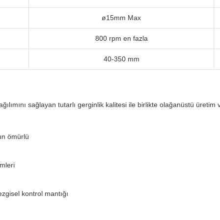
ø15mm Max
800 rpm en fazla
40-350 mm
mını sağlayan tutarlı gerginlik kalitesi ile birlikte olağanüstü üretim ve
un ömürlü
mleri
ezgisel kontrol mantığı