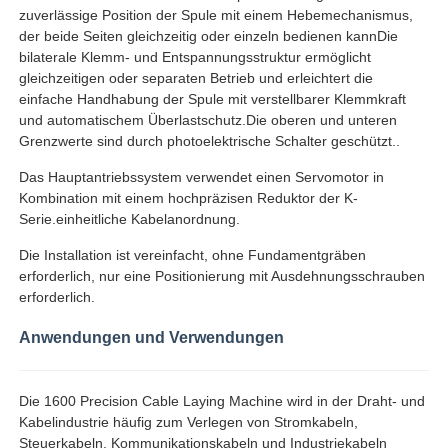
zuverlässige Position der Spule mit einem Hebemechanismus,
der beide Seiten gleichzeitig oder einzeln bedienen kannDie
Fabrik Tour
bilaterale Klemm- und Entspannungsstruktur ermöglicht
gleichzeitigen oder separaten Betrieb und erleichtert die
einfache Handhabung der Spule mit verstellbarer Klemmkraft
und automatischem Überlastschutz.Die oberen und unteren
Qualitätskontrolle
Grenzwerte sind durch photoelektrische Schalter geschützt..
Das Hauptantriebssystem verwendet einen Servomotor in
Kontakt
Kombination mit einem hochpräzisen Reduktor der K-
Serie.einheitliche Kabelanordnung.
Nachrichten
Die Installation ist vereinfacht, ohne Fundamentgräben
erforderlich, nur eine Positionierung mit Ausdehnungsschrauben
erforderlich.
Alle Fälle
Anwendungen und Verwendungen
Referenzen
Die 1600 Precision Cable Laying Machine wird in der Draht- und
Kabelindustrie häufig zum Verlegen von Stromkabeln,
Produktionslinie für Extrusion
Steuerkabeln, Kommunikationskabeln und Industriekabeln