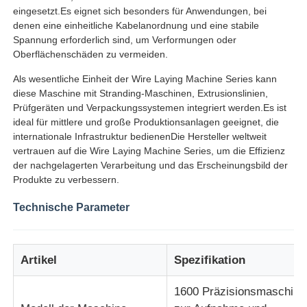
eingesetzt.Es eignet sich besonders für Anwendungen, bei
denen eine einheitliche Kabelanordnung und eine stabile
Drahtverdrängungslinie
Spannung erforderlich sind, um Verformungen oder
Oberflächenschäden zu vermeiden.
Als wesentliche Einheit der Wire Laying Machine Series kann
Drahtschiffbruchmaschine
diese Maschine mit Stranding-Maschinen, Extrusionslinien,
Prüfgeräten und Verpackungssystemen integriert werden.Es ist
ideal für mittlere und große Produktionsanlagen geeignet, die
Doppeldrehmaschine
internationale Infrastruktur bedienenDie Hersteller weltweit
vertrauen auf die Wire Laying Machine Series, um die Effizienz
der nachgelagerten Verarbeitung und das Erscheinungsbild der
Gepanzerte Maschine
Produkte zu verbessern.
Technische Parameter
Verpackungsmaschine
Einzelne Torsions-Maschine
Artikel
Spezifikation
1600 Präzisionsmaschine
Kabelmaschine