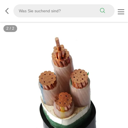
2
/
2