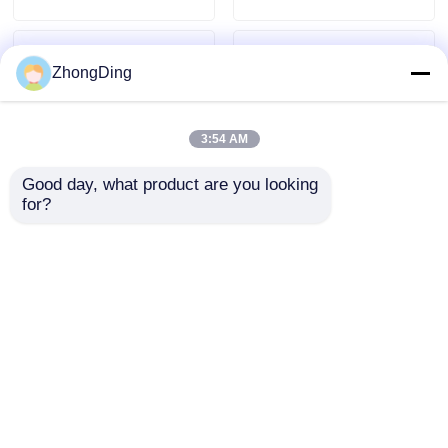
ZhongDing
3:54 AM
Good day, what product are you looking 
for?
Präzisionskabellegemaschine
Intelligente PLC-
mit 2000 mm
Steuerung
Aufwickelspulengröße
Doppeltrommel
15KW Servomotor
Drahtlegemaschine
Anfrage absenden
Anfrage absenden
mit hochwertigem
Stahl
Startseite
Über uns
Kontakt
Desktop Site
Sitemap
Privacy policy