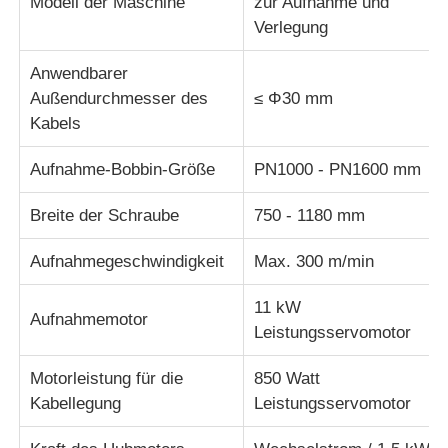
Modell der Maschine
zur Aufnahme und
Verlegung
Paardrehmaschine
Anwendbarer
Außendurchmesser des
≤ Φ30 mm
Draht, der Maschine legt
Kabels
Aufnahme-Bobbin-Größe
PN1000 - PN1600 mm
Rückspulmaschine
Breite der Schraube
750 - 1180 mm
Strecke weg von der Maschine
Aufnahmegeschwindigkeit
Max. 300 m/min
Kabelverpackungsmaschine
11 kW
Aufnahmemotor
Leistungsservomotor
Kabelwicklermaschine
Motorleistung für die
850 Watt
Kabellegung
Leistungsservomotor
mit einer Leistung von mehr als 100 W