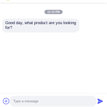
11:15 PM
Good day, what product are you looking 
for?
Smart Twin Drum
Präzisionskabellegemasc
Draht Legemaschine
mit 2000 mm
mit 0-30m/Min
Aufwickelspulengröße
Leggeschwindigkeit
15KW Servomotor
Anfrage absenden
Anfrage absenden
Hochwertiger
Stahlrahmen
Startseite
Über uns
Kontakt
Desktop Site
Sitemap
Privacy policy
Qualität
Produktionslinie für Extrusion
China
Fabrik.Copyright © 2026 Wuxi Zhongding
Electrician Machinery Co., Ltd.. All Rights
Reserved.