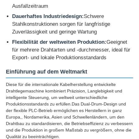
Ausfallzeitraum
Paardrehmaschine
Dauerhaftes Industriedesign:
Schwere
Stahlkonstruktionen sorgen für langfristige
Zuverlässigkeit und geringe Wartung
Draht, der Maschine legt
Flexibilität der weltweiten Produktion:
Geeignet
für mehrere Drahtarten und -durchmesser, ideal für
Rückspulmaschine
Export- und lokale Produktionsstandards
Einführung auf dem Weltmarkt
Strecke weg von der Maschine
Diese für die internationale Kabelherstellung entwickelte
Drahtlegemaschine kombiniert Präzision, Langlebigkeit und
Kabelverpackungsmaschine
intelligente Steuerung, um weltweit unterschiedliche
Produktionsstandards zu erfüllen.Das Dual-Drum-Design und
der flexible PLC-Betrieb ermöglichen es Herstellern in ganz
Kabelwicklermaschine
Europa,, Nordamerika, Asien und Schwellenländern, um den
Drahtbau zu standardisieren, die Betriebseffizienz zu verbessern
und die Produktion in großem Maßstab zu vergrößern, ohne die
mit einer Leistung von mehr als 100 W
Qualität zu beeinträchtigen.