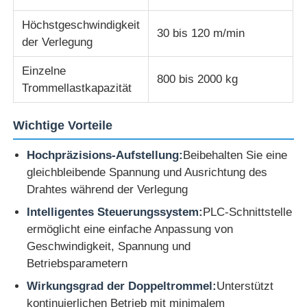
Höchstgeschwindigkeit
30 bis 120 m/min
Drahtverdrängungslinie
der Verlegung
Einzelne
800 bis 2000 kg
Drahtschiffbruchmaschine
Trommellastkapazität
Doppeldrehmaschine
Wichtige Vorteile
Hochpräzisions-Aufstellung:
Beibehalten Sie eine
Gepanzerte Maschine
gleichbleibende Spannung und Ausrichtung des
Drahtes während der Verlegung
Verpackungsmaschine
Intelligentes Steuerungssystem:
PLC-Schnittstelle
ermöglicht eine einfache Anpassung von
Geschwindigkeit, Spannung und
Einzelne Torsions-Maschine
Betriebsparametern
Wirkungsgrad der Doppeltrommel:
Unterstützt
Kabelmaschine
kontinuierlichen Betrieb mit minimalem