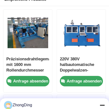
Präzisionsdrahtlegemaschine
220V 380V
mit 1600 mm
halbautomatische
Rollendurchmesser
Doppelwalzen-
und 300 m/Min
Drahtlegemaschine
Anfrage absenden
Anfrage absenden
Aufwickelgeschwindigkeit
mit SPS-Steuerung
ZhongDing