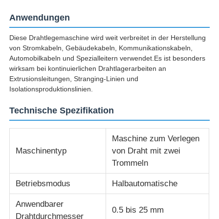
Anwendungen
Fabrik Tour
Diese Drahtlegemaschine wird weit verbreitet in der Herstellung
von Stromkabeln, Gebäudekabeln, Kommunikationskabeln,
Automobilkabeln und Spezialleitern verwendet.Es ist besonders
Qualitätskontrolle
wirksam bei kontinuierlichen Drahtlagerarbeiten an
Extrusionsleitungen, Stranging-Linien und
Isolationsproduktionslinien.
Kontakt
Technische Spezifikation
Nachrichten
Maschine zum Verlegen
Maschinentyp
von Draht mit zwei
Alle Fälle
Trommeln
Referenzen
Betriebsmodus
Halbautomatische
Anwendbarer
0.5 bis 25 mm
Produktionslinie für Extrusion
Drahtdurchmesser