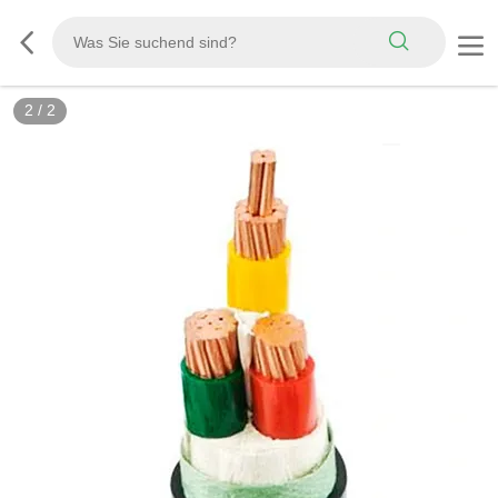
2
/
2