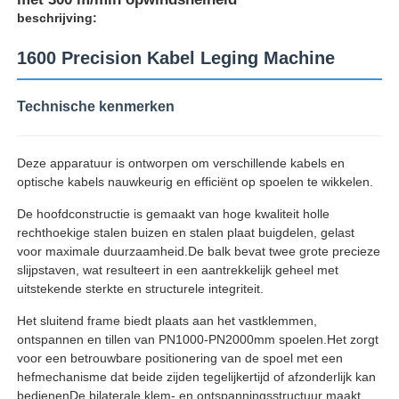
beschrijving:
1600 Precision Kabel Leging Machine
Technische kenmerken
Deze apparatuur is ontworpen om verschillende kabels en
optische kabels nauwkeurig en efficiënt op spoelen te wikkelen.
De hoofdconstructie is gemaakt van hoge kwaliteit holle
rechthoekige stalen buizen en stalen plaat buigdelen, gelast
voor maximale duurzaamheid.De balk bevat twee grote precieze
slijpstaven, wat resulteert in een aantrekkelijk geheel met
Thuis
uitstekende sterkte en structurele integriteit.
Het sluitend frame biedt plaats aan het vastklemmen,
Producten
ontspannen en tillen van PN1000-PN2000mm spoelen.Het zorgt
voor een betrouwbare positionering van de spoel met een
hefmechanisme dat beide zijden tegelijkertijd of afzonderlijk kan
Over ons
bedienenDe bilaterale klem- en ontspanningsstructuur maakt