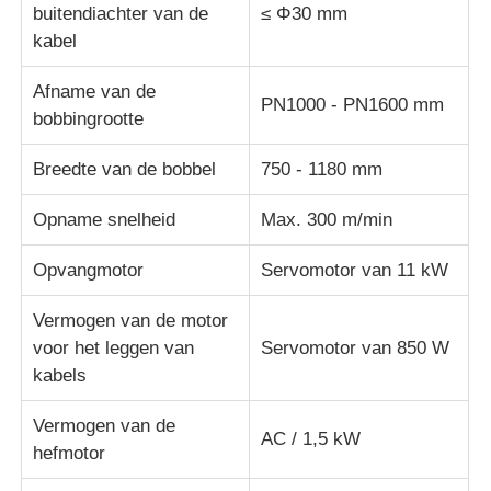
buitendiachter van de
≤ Φ30 mm
kabel
Paar draaiende machine
Afname van de
PN1000 - PN1600 mm
bobbingrootte
draad die machine legt
Breedte van de bobbel
750 - 1180 mm
terugspoelen machine
Opname snelheid
Max. 300 m/min
afstand van machine
Opvangmotor
Servomotor van 11 kW
Vermogen van de motor
Kabelverpakkingsmachine
voor het leggen van
Servomotor van 850 W
kabels
kabelspinmachine
Vermogen van de
AC / 1,5 kW
hefmotor
met een vermogen van niet meer dan 10 W