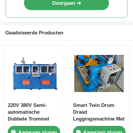
Doorgaan
Geadviseerde Producten
220V 380V Semi-
Smart Twin Drum
automatische
Draad
Dubbele Trommel
Leggingsmachine Met
Draad Legmachine
0-30m/Min
Aanvraag sturen
Aanvraag sturen
Met PLC Besturing
Legsnelheid