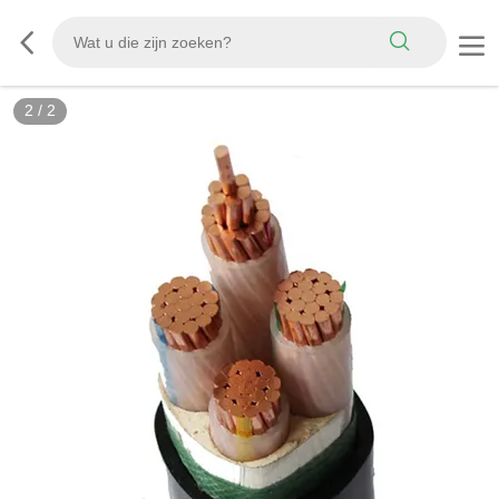
2
/
2