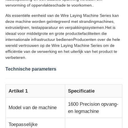
vervorming of oppervlakteschade te voorkomen..
de lijn van de draaduitdrijving
Als essentiële eenheid van de Wire Laying Machine Series kan
deze machine worden geïntegreerd met strandingmachines,
extrusielijnen, testapparatuur en verpakkingssystemen.Het is
draad die machine vastlopen
ideaal voor middelgrote en grote productiefaciliteiten die
internationale infrastructuur bedienenProducenten over de hele
wereld vertrouwen op de Wire Laying Machine Series om de
Doppeldraaiende stroomachine
efficiëntie van de verwerking en het uiterlijk van het product te
verbeteren.
Technische parameters
Gepantserde machine
Wikkelmachine
Artikel 1
Specificatie
1600 Precision opvang-
Kies Draaimachine uit
Model van de machine
en legmachine
kabelmachine
Toepasselijke