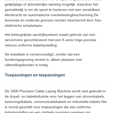
gelijktijdige of afzonderlijke werking mogelijk, waardoor het
gemakkelijk is om de spoel te hanteren met een verstelbare
Fabrieksreis
klemkracht en automatische overbelastingbescherming.De
bovenste en onderste grenzen worden beschermd door foto-
elektrische schakelaars.
Kwaliteitscontrole
Het belangrijkste aandrijfsysteem maakt gebruik van een
servomotor gecombineerd met een K-serie hoge-precisie
reducer.uniforme kabelopstelling.
Contacteer ons
De installatie is vereenvoudigd, zonder dat een
funderingsgraving vereist is, alleen plaatsen met
nieuws
uitbreidingsbouten is nodig.
Toepassingen en toepassingen
Alle Gevallen
De 1600 Precision Cable Laying Machine wordt veel gebruikt in
Vraag een offerte aan
de draad- en kabelindustrie voor het leggen van stroomkabels,
besturingskabels, communicatiekabels en industriële kabels.Het
is vooral geschikt voor toepassingen die een uniforme
Productielijn voor extrusie
kabelopstelling en een stabiele spanning vereisen om