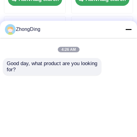
Hoogwaardig Staal
Frame
ZhongDing
4:26 AM
Good day, what product are you looking 
for?
Precisie
Intelligente PLC-
kabellegmachine met
besturing Dual Drum
2000 mm
Draad
opwikkelspoel, 15KW
Leggingsmachine Met
Aanvraag sturen
Aanvraag sturen
servomotor
Hoogwaardig Staal
Thuis
Ongeveer ons
Contacteer ons
Desktop Site