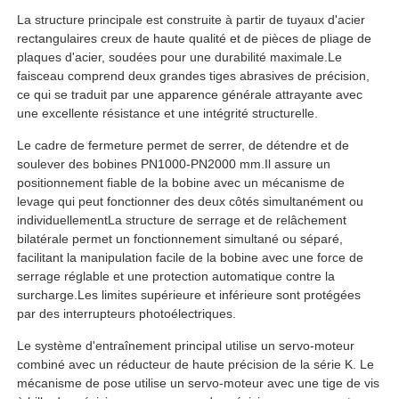
La structure principale est construite à partir de tuyaux d'acier
rectangulaires creux de haute qualité et de pièces de pliage de
Visite d'usine
plaques d'acier, soudées pour une durabilité maximale.Le
faisceau comprend deux grandes tiges abrasives de précision,
ce qui se traduit par une apparence générale attrayante avec
Contrôle de la qualité
une excellente résistance et une intégrité structurelle.
Le cadre de fermeture permet de serrer, de détendre et de
Contact
soulever des bobines PN1000-PN2000 mm.Il assure un
positionnement fiable de la bobine avec un mécanisme de
levage qui peut fonctionner des deux côtés simultanément ou
nouvelles
individuellementLa structure de serrage et de relâchement
bilatérale permet un fonctionnement simultané ou séparé,
facilitant la manipulation facile de la bobine avec une force de
serrage réglable et une protection automatique contre la
Tous les cas
surcharge.Les limites supérieure et inférieure sont protégées
par des interrupteurs photoélectriques.
Demande de soumission
Le système d'entraînement principal utilise un servo-moteur
combiné avec un réducteur de haute précision de la série K. Le
mécanisme de pose utilise un servo-moteur avec une tige de vis
Ligne de production par extrusion