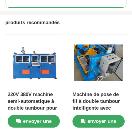
produits recommandés
220V 380V machine
Machine de pose de
semi-automatique à
fil à double tambour
double tambour pour
intelligente avec
la pose de fil avec
vitesse de pose de 0 à
envoyer une
envoyer une
contrôle PLC
30 m/min