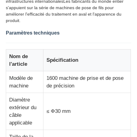
infrastructures internationalesLes fabricants du monde entier
s'appuient sur la série de machines de pose de fils pour
améliorer l'efficacité du traitement en aval et l'apparence du
Machine à tordre les paires
produit.
Paramètres techniques
fil étendant la machine
rebobineuse
Nom de
Spécification
l'article
transport outre de machine
Modèle de
1600 machine de prise et de pose
machine
de précision
Machine à emballer des câbles
Diamètre
extérieur du
≤ Φ30 mm
machine à enrouler des câbles
câble
applicable
machine d'extrusion de dénudage
Taille de la