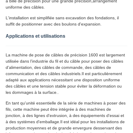
à bille de précision pour une grande précision,arrangement
uniforme des câbles.
ligne d'extrusion de fil
L'installation est simplifiée sans excavation des fondations, il
suffit de positionner avec des boulons d'expansion.
machine de toronnage
Applications et utilisations
Machine à double torsion
La machine de pose de câbles de précision 1600 est largement
utilisée dans l'industrie du fil et du câble pour poser des câbles
d'alimentation, des câbles de commande, des câbles de
Machine blindée
communication et des câbles industriels.Il est particulièrement
adapté aux applications nécessitant une disposition uniforme
des câbles et une tension stable pour éviter la déformation ou
Machine d'emballage
les dommages à la surface..
En tant qu'unité essentielle de la série de machines à poser des
fils, cette machine peut être intégrée à des machines de
Machine simple de torsion
jonction, à des lignes d'extrusion, à des équipements d'essai et
à des systèmes d'emballage.Il est idéal pour les installations de
production moyennes et de grande envergure desservant des
machine de câblage