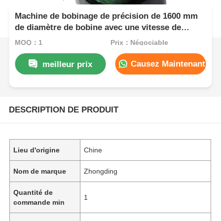
Machine de bobinage de précision de 1600 mm
de diamètre de bobine avec une vitesse de
bobinage de 300 m/min
MOQ：1
Prix：Négociable
Causez Maintenant
meilleur prix
DESCRIPTION DE PRODUIT
Lieu d'origine
Chine
Nom de marque
Zhongding
Quantité de
1
commande min