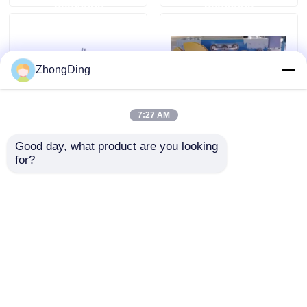
demande
demande
ZhongDing
7:27 AM
Good day, what product are you looking 
Machine de pose de
Machine de pose de
for?
câbles de précision
câbles à double
avec bobine de prise
bobine avec contrôle
de 2000 mm de taille
PLC intelligent en
envoyer une
envoyer une
15KW
acier de haute qualité
demande
demande
Aperçu
Au sujet de nous
Contactez-nous
Desktop Site
Plan du site