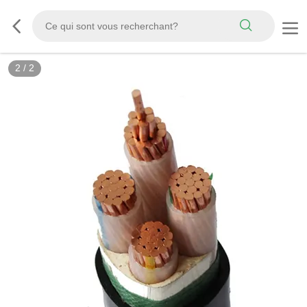
2
/
2