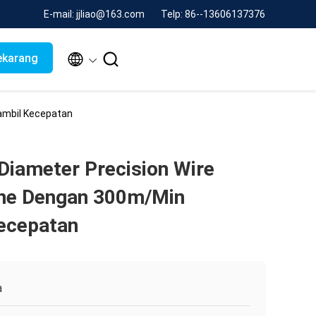
E-mail: jjliao@163.com
Telp: 86--13606137376


ekarang
ambil Kecepatan
iameter Precision Wire
ine Dengan 300m/Min
ecepatan
a