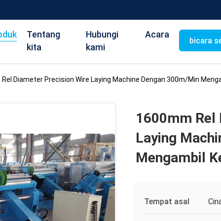
oduk
Tentang
Hubungi
Acara
bicara s
kita
kami
Rel Diameter Precision Wire Laying Machine Dengan 300m/Min Meng
1600mm Rel D
Laying Mach
Mengambil K
Tempat asal
Cin