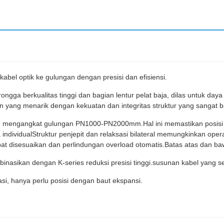
abel optik ke gulungan dengan presisi dan efisiensi.
rongga berkualitas tinggi dan bagian lentur pelat baja, dilas untuk 
n yang menarik dengan kekuatan dan integritas struktur yang sangat b
dan mengangkat gulungan PN1000-PN2000mm.Hal ini memastikan posis
individualStruktur penjepit dan relaksasi bilateral memungkinkan ope
disesuaikan dan perlindungan overload otomatis.Batas atas dan bawah 
asikan dengan K-series reduksi presisi tinggi.susunan kabel yang 
i, hanya perlu posisi dengan baut ekspansi.