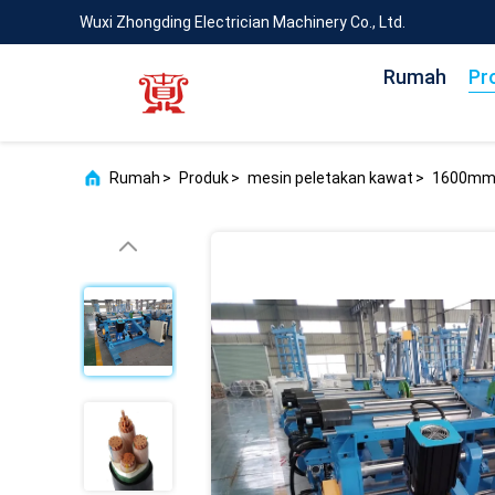
Wuxi Zhongding Electrician Machinery Co., Ltd.
Rumah
Pr
Rumah
>
Produk
>
mesin peletakan kawat
>
1600mm 