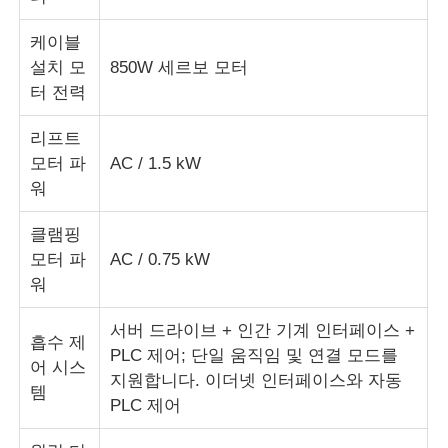
케이블
페어 트위스트 머신
설치 모
850W 세르보 모터
터 전력
와이어 부설 기계
리프트
모터 파
AC / 1.5 kW
되감기 기계
워
클램핑
기계에서 떨어져 있는 견인
모터 파
AC / 0.75 kW
워
케이블 포장 기계
서버 드라이브 + 인간 기계 인터페이스 +
흡수 제
PLC 제어; 단일 움직임 및 연결 모드를
케이블 롤링 기계
어 시스
지원합니다. 이더넷 인터페이스와 자동
템
PLC 제어
스트리핑 압출기