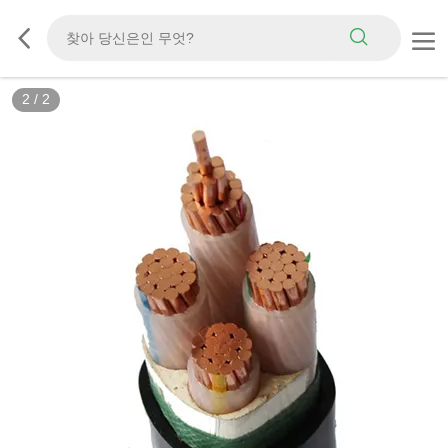
2
/
2