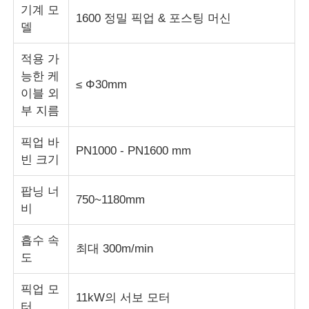
기계 모
1600 정밀 픽업 & 포스팅 머신
델
와이어 압출 라인
적용 가
능한 케
와이어 스트랜딩 기계
≤ Φ30mm
이블 외
부 지름
이중 트위스트 스트랜딩 머신
픽업 바
PN1000 - PN1600 mm
빈 크기
기갑 기계
팝닝 너
750~1180mm
비
포장기
흡수 속
최대 300m/min
싱글 트위스트 기계
도
픽업 모
11kW의 서보 모터
케이블링 머신
터