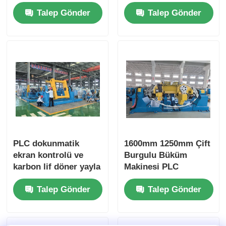
kantilever tipi tek
1000 mm Kantelever
Talep Gönder
Talep Gönder
bükme makinesi
Tipi Tek Dönüştürme
Makinesi
PLC dokunmatik
1600mm 1250mm Çift
ekran kontrolü ve
Burgulu Büküm
karbon lif döner yayla
Makinesi PLC
yüksek hızlı tek
Dokunmatik Ekran
Talep Gönder
Talep Gönder
bükme makinesi
Kontrollü