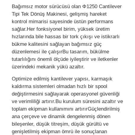
Bağımsız motor sürücüsü olan Φ1250 Cantilever
Tipi Tek Dönüş Makinesi, gelişmiş hareket
Çift Büküm Makinası
kontrol mimarisi sayesinde üstün performans
sağlar.Her fonksiyonel birim, yüksek üretim
tel döşeme makinesi
hızlarında bile hassas bir tork çıkışı ve istikrarlı
bükme kalitesini sağlayan bağımsız güç
düzenlemesi ile çalışırBu tasarım, bükülme
sarma makinesi
tutarlılığını önemli ölçüde iyileştirir ve iletkenler
üzerindeki mekanik yükü azaltır.
çekme makinesi
Optimize edilmiş kantilever yapısı, karmaşık
kaldırma sistemleri olmadan hızlı bir spool
Kablo Paketleme Makinesi
değiştirmesini sağlayarak operasyonel güvenliği
ve verimliliği artırır.Bu kurulum süresini azaltır ve
toplam ekipman kullanımını artırırGüçlendirilmiş
Kablo sarma makinesi
ana çerçeve ve dinamik dengelenmiş dönen
bileşenler, düşük titreşim, düşük gürültü ve
sıyırma ekstrüzyon makinesi
genişletilmiş ekipman ömrü ile sonuçlanan