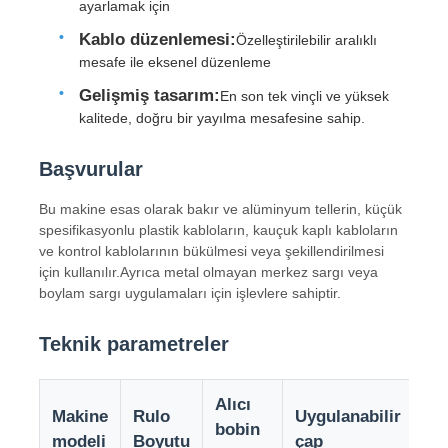
ayarlamak için
Kablo düzenlemesi:
Özelleştirilebilir aralıklı
Fabrika turu
mesafe ile eksenel düzenleme
Gelişmiş tasarım:
En son tek vinçli ve yüksek
kalitede, doğru bir yayılma mesafesine sahip.
Kalite kontrol
Başvurular
Bize ulaşın
Bu makine esas olarak bakır ve alüminyum tellerin, küçük
spesifikasyonlu plastik kabloların, kauçuk kaplı kabloların
Haberler
ve kontrol kablolarının bükülmesi veya şekillendirilmesi
için kullanılır.Ayrıca metal olmayan merkez sargı veya
boylam sargı uygulamaları için işlevlere sahiptir.
Tüm servis talepleri
Teknik parametreler
Teklif isteği
Alıcı
Çi
Makine
Rulo
Uygulanabilir
bobin
dı
Ekstrüzyon Üretim hattı
modeli
Boyutu
çap