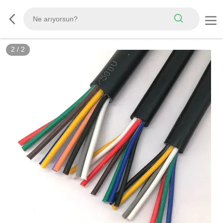
2
/
2