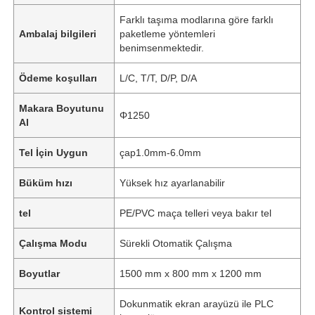
Farklı taşıma modlarına göre farklı
Ambalaj bilgileri
paketleme yöntemleri
benimsenmektedir.
Ödeme koşulları
L/C, T/T, D/P, D/A
Makara Boyutunu
Φ1250
Al
Tel İçin Uygun
çap1.0mm-6.0mm
Büküm hızı
Yüksek hız ayarlanabilir
tel
PE/PVC maça telleri veya bakır tel
Çalışma Modu
Sürekli Otomatik Çalışma
Boyutlar
1500 mm x 800 mm x 1200 mm
Dokunmatik ekran arayüzü ile PLC
Kontrol sistemi