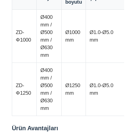
boyutu
ça
tel ekstrüzyon hattı
Ø400
mm /
ZD-
Ø500
Ø1000
Ø1.0-Ø5.0
Ø2
tel bükme makinesi
Φ1000
mm /
mm
mm
m
Ø630
Çifte Dönüşlü Çaplama Makinesi
mm
Ø400
Zırhlı Makine
mm /
ZD-
Ø500
Ø1250
Ø1.0-Ø5.0
Ø3
Φ1250
mm /
mm
mm
m
Paketleme Makinası
Ø630
mm
Tek Büküm Makinesi
Ürün Avantajları
kablaj makinesi