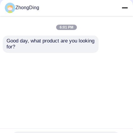
ZhongDing
6:01 PM
Good day, what product are you looking 
for?
1250mm Şaftsız
1600mm Şaftsız
Konsol Tek Bükücü
Süspansiyon
PLC Otomatik
Çerçeveli Tek Büküm
Kontrollü
Makinesi PLC
Talep Gönder
Talep Gönder
Dokunmatik Ekran
Kontrollü
Ana sayfa
Hakkımızda
Bize ulaşın
Desktop Site
Site Haritası
Gizlilik Politikası
Kalite
Ekstrüzyon Üretim hattı
Çin
fabrikası.Copyright © 2026 Wuxi Zhongding