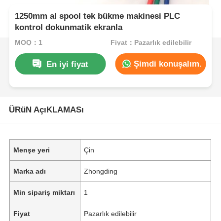
1250mm al spool tek bükme makinesi PLC
kontrol dokunmatik ekranla
MOQ：1
Fiyat：Pazarlık edilebilir
Şimdi konuşalım.
En iyi fiyat
ÜRüN AçıKLAMASı
Menşe yeri
Çin
Marka adı
Zhongding
Min sipariş miktarı
1
Fiyat
Pazarlık edilebilir