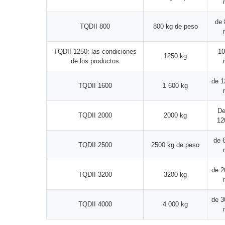
de 
TQDII 800
800 kg de peso
TQDII 1250: las condiciones
10
1250 kg
de los productos
de 1
TQDII 1600
1 600 kg
De
TQDII 2000
2000 kg
12
de 
TQDII 2500
2500 kg de peso
de 2
TQDII 3200
3200 kg
de 3
TQDII 4000
4 000 kg