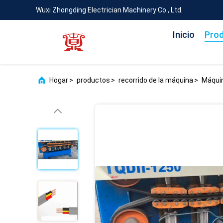
Wuxi Zhongding Electrician Machinery Co., Ltd.
Inicio
Pro
Hogar
>
productos
>
recorrido de la máquina
>
Máquin