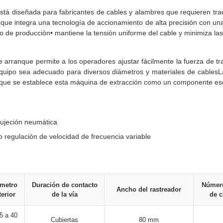
tá diseñada para fabricantes de cables y alambres que requieren tracci
ue integra una tecnología de accionamiento de alta precisión con un
o de producción• mantiene la tensión uniforme del cable y minimiza las 
rranque permite a los operadores ajustar fácilmente la fuerza de tracc
 el equipo sea adecuado para diversos diámetros y materiales de cablesL
la que se establece esta máquina de extracción como un componente es
sujeción neumática
 regulación de velocidad de frecuencia variable
metro
Duración de contacto
Número
Ancho del rastreador
terior
de la vía
de c
5 a 40
Cubiertas
80 mm