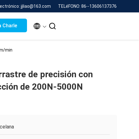
lectrónico: jjliao@163.com
TELéFONO: 86--13606137376


 Charle
0m/min
rastre de precisión con
acción de 200N-5000N
celana