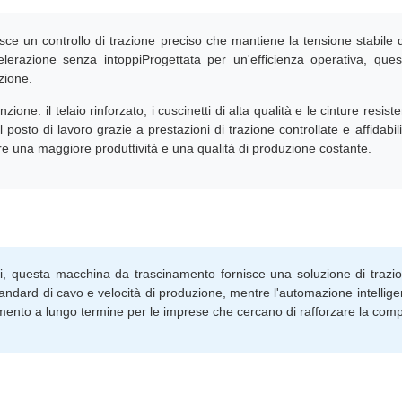
sce un controllo di trazione preciso che mantiene la tensione stabile 
celerazione senza intoppiProgettata per un'efficienza operativa, qu
zione.
ne: il telaio rinforzato, i cuscinetti di alta qualità e le cinture resist
posto di lavoro grazie a prestazioni di trazione controllate e affidabil
re una maggiore produttività e una qualità di produzione costante.
ali, questa macchina da trascinamento fornisce una soluzione di trazi
andard di cavo e velocità di produzione, mentre l'automazione intelligent
mento a lungo termine per le imprese che cercano di rafforzare la compet