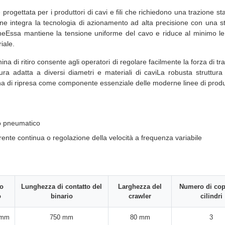
ogettata per i produttori di cavi e fili che richiedono una trazione stab
e integra la tecnologia di azionamento ad alta precisione con una st
neEssa mantiene la tensione uniforme del cavo e riduce al minimo le v
iale.
 di ritiro consente agli operatori di regolare facilmente la forza di traz
tura adatta a diversi diametri e materiali di caviLa robusta struttura
cchina di ripresa come componente essenziale delle moderne linee di produ
io pneumatico
rente continua o regolazione della velocità a frequenza variabile
o
Lunghezza di contatto del
Larghezza del
Numero di cop
o
binario
crawler
cilindri
 mm
750 mm
80 mm
3