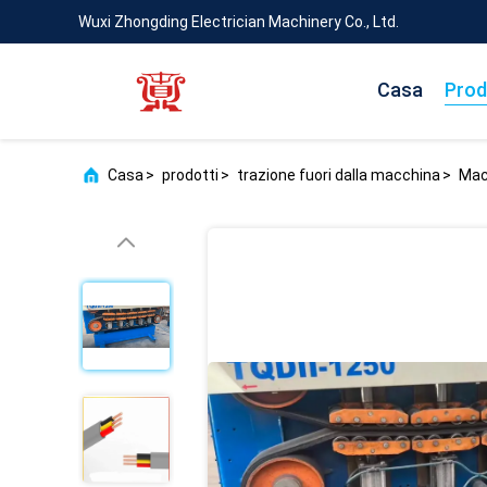
Wuxi Zhongding Electrician Machinery Co., Ltd.
Casa
Prod
Casa
>
prodotti
>
trazione fuori dalla macchina
>
Mac