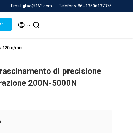
Email: jjliao@163.com
Telefono: 86--13606137376


eri
00N 120m/min
rascinamento di precisione
 trazione 200N-5000N
a