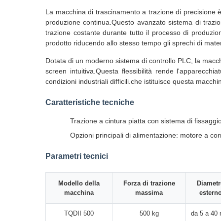
La macchina di trascinamento a trazione di precisione è pr
produzione continua.Questo avanzato sistema di trazion
trazione costante durante tutto il processo di produzio
prodotto riducendo allo stesso tempo gli sprechi di mater
Dotata di un moderno sistema di controllo PLC, la macchina
screen intuitiva.Questa flessibilità rende l'apparecchia
condizioni industriali difficili.che istituisce questa ma
Caratteristiche tecniche
Trazione a cintura piatta con sistema di fissagg
Opzioni principali di alimentazione: motore a cor
Parametri tecnici
Modello della
Forza di trazione
Diametr
macchina
massima
estern
TQDII 500
500 kg
da 5 a 40