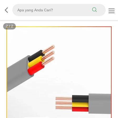
2
/
2