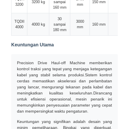
3200 kg
sampai
150 mm
9
3200
mm
160 mm
Mesin Pemutar Pasangan
30
TQDII
3000
4000 kg
sampai
160 mm
10
4000
mm
180 mm
mesin peletakan kawat
Keuntungan Utama
mesin rewinding
Precision Drive Haul-off Machine memberikan
mesin tarik
kontrol traksi yang tepat yang menjaga ketegangan
kabel yang stabil selama produksi.Sistem kontrol
cerdas memastikan akselerasi dan perlambatan
Mesin pengemasan kabel
yang lancar, mengurangi tekanan pada kabel dan
meningkatkan kualitas keseluruhan.Dirancang
untuk efisiensi operasional, mesin penarik ini
mesin penggulung kabel
memungkinkan penyesuaian parameter yang cepat
dan mempersingkat waktu pengaturan.
Keuntungan yang signifikan adalah desain yang
mesin ekstrusi pengupasan
minim pemeliharaan. Bingkai yang diperkuat,