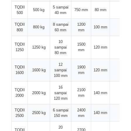
TQDII
5 sampai
500 kg
750 mm
80 mm
3
500
40 mm
garis ekstrusi kawat
TQDII
8 sampai
1200
800 kg
100 mm
4
800
60 mm
mm
mesin kawat terdampar
10
TQDII
1500
1250 kg
sampai
120 mm
5
1250
mm
Mesin Twist Stranding Ganda
80 mm
12
TQDII
1900
1600 kg
sampai
120 mm
6
Mesin Lapis Baja
1600
mm
100 mm
16
Mesin Pembungkus
TQDII
2100
2000 kg
sampai
140 mm
7
2000
mm
120 mm
Mesin Putar Tunggal
TQDII
6 sampai
2400
2500 kg
140 mm
8
2500
150 mm
mm
mesin pengkabelan
20
TQDII
2700