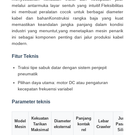
melalui antarmuka layar sentuh yang intuitif.Fleksibilitas
ini membuat peralatan cocok untuk berbagai diameter
Wisata pabrik
kabel dan bahanKonstruksi rangka baja yang kuat
memastikan keandalan jangka panjang dalam kondisi
industri yang menuntut,yang menetapkan mesin penarik
Kontrol kualitas
ini sebagai komponen penting dari jalur produksi kabel
modern.
Hubungi kami
Fitur Teknis
Traksi tipe sabuk datar dengan sistem penjepit
pneumatik
Berita
Pilihan daya utama: motor DC atau pengaturan
kecepatan frekuensi variabel
Semua Kasus
Parameter teknis
Quote request suatu
Kekuatan
Panjang
Jumlah
Model
Diameter
Lebar
Tarikan
kontak
Pasangan
Mesin
eksternal
Crawler
Maksimal
rel
Silinder
Garis produksi ekstrusi