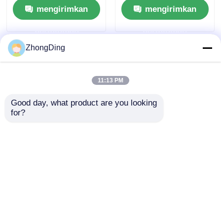
mengirimkan
mengirimkan
Produksi Kabel Kawat
Berkelanjutan
permintaan
permintaan
ZhongDing
11:13 PM
Good day, what product are you looking 
for?
Mesin pengangkut
industri dengan
kekuatan tarikan 200N
hingga 5000N yang
mengirimkan
dapat disesuaikan
permintaan