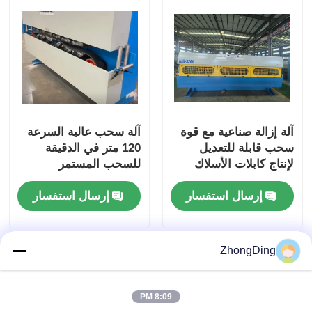
آلة إزالة صناعية مع قوة
آلة سحب عالية السرعة
سحب قابلة للتعديل
120 متر في الدقيقة
لإنتاج كابلات الأسلاك
للسحب المستمر
التلقائي للكابلات
إرسال استفسار
إرسال استفسار
ZhongDing
8:09 PM