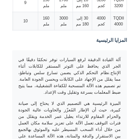
9
3200
كجم
160 مم
ملم
ملم
كيلووا
خط بثق الأسلاك
TQDII
4000
30 إلى
3000
160
18.5
10
4000
كجم
180 مم
ملم
ملم
كيلووا
آلة تجديل الأسلاك
المزايا الرئيسية
ماكينة تجديل اللف المزدوج
آلة القيادة الدقيقة لرفع السيارات توفر تحكمًا دقيقًا في
الجر الذي يحافظ على التوتر المستقر للكابلات أثناء
الإنتاج.نظام التحكم الذكي يضمن تسارع سلس وتباطؤ،
آلة مدرعة
مما يقلل من الإجهاد على الكابلات ويحسن الجودة العامة.
تم تصميم هذه الآلة المنسحبة للكفاءة التشغيلية، مما يتيح
ضبط المعلمات بسرعة وتقليل وقت الإعداد.
آلة التغليف
الميزة الرئيسية هي التصميم الذي لا يحتاج إلى صيانة
كبيرة، حيث أن الإطار المُعزّز والحاويات عالية الجودة
آلة تويست واحدة
والحزام المقاوم للارتداء يطيل عمر الخدمة ويقلل من
فترات التوقف.تعمل الآلة على تعزيز سلامة مكان العمل
من خلال أداء السحب المسيطر عليه والموثوق بهالجمع
آلة الكابلات
بين الاستقرار والدقة والمتانة، هذه الآلة المساعدة على