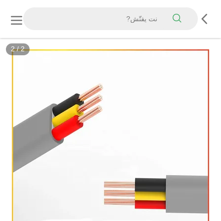
2
/
2