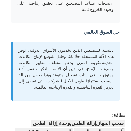
الانسحاب تساعد المصنعين على تحقيق إنتاجية أعلى
وجودة الخروج ثابتة.
آلة اللف الزوجية
حل السوق العالمي
آلة وضع الأسلاك
بالنسبة للمصنعين الذين يخدمون الأسواق الدولية، توفر
آلة اللف
هذه الآلة المنسحلة حلًا ثابتًا وقابل للتوسع لإنتاج الكابلات
الحديثة.تكوينه المرن يدعم مختلف معايير الكابلات
وسرعات الإنتاج، في حين أن الأتمتة الذكية تضمن أداء
سحب الجهاز
موثوق به في بيئات تشغيل متنوعة.وهذا يجعل من آلة
السحب استثمارًا طويل الأجل للشركات التي تسعى إلى
تعزيز القدرة التنافسية والقدرة الإنتاجية العالمية.
آلة حزم الكابلات
آلة لف الكابلات
بطاقة:
سحب الجهاز,إزالة الطحن,وحدة إزالة الطحن
آلة إزالة الطحن