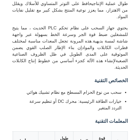
طوال عملية الإنتاجيحافظ على التوتر المتساوي للأسلاك ويقلل
من الاهتزاز، مما يعزز نوعية المنتج بشكل كبير مع تقليل نفايات
المواد.
يحتوي جهاز السحب على نظام تحكم PLC الحديث ، مما يتيح
للمشغلين ضبط قوة الجر وسرعة الخط بسهولة عبر واجهة
شاشة لمسة بديهية.هذه المرونة تجعل المعدات مناسبة لمختلف
قطرات الكابلات والموادإن بناء الإطار الصلب القوي يضمن
الموثوقية على المدى الطويل في ظل الظروف الصناعية
الصعبةلإنشاء هذه الآلة كجزء أساسي من خطوط إنتاج الكابلات
الحديثة.
الخصائص التقنية
سحب من نوع الحزام المسطح مع نظام تشبيك هوائي
منزل
خيارات الطاقة الرئيسية: محرك DC أو تنظيم سرعة
التردد المتغير
المنتجات
المعلمات التقنية
حول بنا
قوة
طول