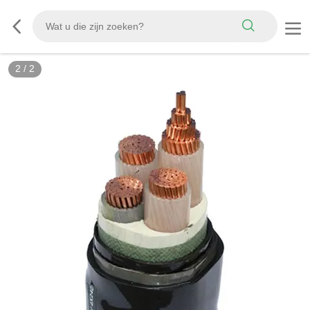
2
/
2