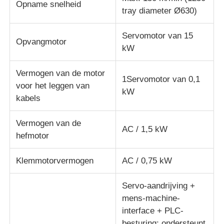
Opname snelheid
tray diameter Ø630)
Paar draaiende machine
Servomotor van 15
Opvangmotor
kW
draad die machine legt
Vermogen van de motor
1Servomotor van 0,1
voor het leggen van
terugspoelen machine
kW
kabels
afstand van machine
Vermogen van de
AC / 1,5 kW
hefmotor
Kabelverpakkingsmachine
Klemmotorvermogen
AC / 0,75 kW
kabelspinmachine
Servo-aandrijving +
mens-machine-
interface + PLC-
met een vermogen van niet meer dan 10 W
besturing; ondersteunt