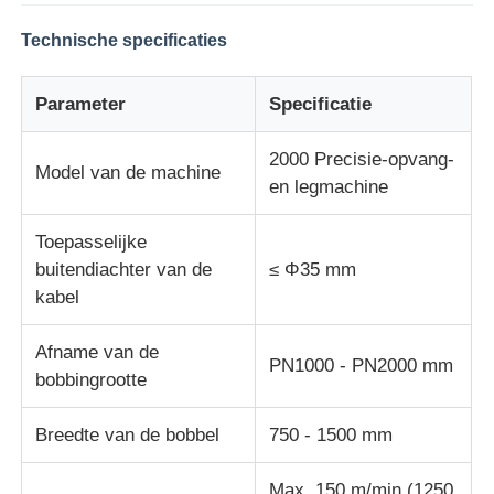
Technische specificaties
de lijn van de draaduitdrijving
Parameter
Specificatie
draad die machine vastlopen
2000 Precisie-opvang-
Model van de machine
en legmachine
Doppeldraaiende stroomachine
Toepasselijke
Gepantserde machine
buitendiachter van de
≤ Φ35 mm
kabel
Wikkelmachine
Afname van de
PN1000 - PN2000 mm
bobbingrootte
Kies Draaimachine uit
Breedte van de bobbel
750 - 1500 mm
kabelmachine
Max. 150 m/min (1250