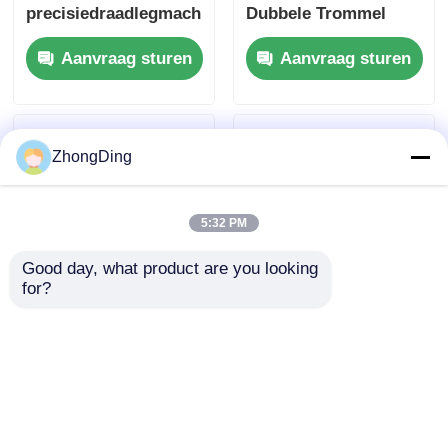
precisiedraadlegmachine
Dubbele Trommel
met 300 m/min
Draad Legmachine
Aanvraag sturen
Aanvraag sturen
opwindsnelheid
Met PLC Besturing
ZhongDing
5:32 PM
Good day, what product are you looking 
for?
Smart Twin Drum
Intelligente PLC-
Draad
besturing Dual Drum
Leggingsmachine Met
Draad
0-30m/Min
Leggingsmachine Met
Aanvraag sturen
Aanvraag sturen
Legsnelheid
Hoogwaardig Staal
Hoogwaardig Staal