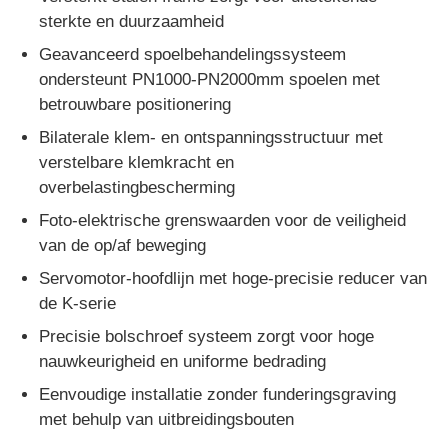
sterkte en duurzaamheid
Geavanceerd spoelbehandelingssysteem
Fabrieksreis
ondersteunt PN1000-PN2000mm spoelen met
betrouwbare positionering
Kwaliteitscontrole
Bilaterale klem- en ontspanningsstructuur met
verstelbare klemkracht en
Contacteer ons
overbelastingbescherming
Foto-elektrische grenswaarden voor de veiligheid
van de op/af beweging
nieuws
Servomotor-hoofdlijn met hoge-precisie reducer van
de K-serie
Alle Gevallen
Precisie bolschroef systeem zorgt voor hoge
nauwkeurigheid en uniforme bedrading
Vraag een offerte aan
Eenvoudige installatie zonder funderingsgraving
met behulp van uitbreidingsbouten
Productielijn voor extrusie