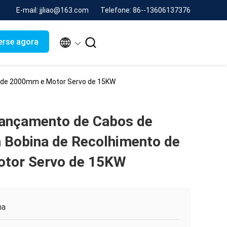
E-mail: jjliao@163.com
Telefone: 86--13606137376


erse agora
 de 2000mm e Motor Servo de 15KW
ançamento de Cabos de
 Bobina de Recolhimento de
tor Servo de 15KW
na