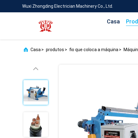
Wuxi Zhongding Electrician Machinery Co., Ltd.
Casa
Prod
Casa
>
produtos
>
fio que coloca a máquina
>
Máquin