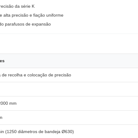
recisão da série K
 alta precisão e fiação uniforme
ndo parafusos de expansão
ões
de recolha e colocação de precisão
2000 mm
mm
in (1250 diâmetros de bandeja Ø630)