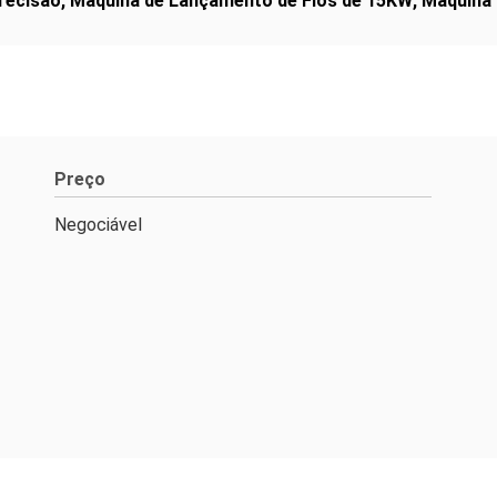
recisão
,
Máquina de Lançamento de Fios de 15KW
,
Máquina
Preço
Negociável