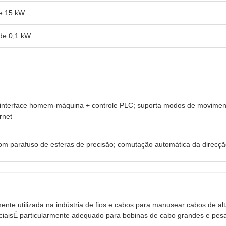
e 15 kW
de 0,1 kW
 interface homem-máquina + controle PLC; suporta modos de moviment
rnet
m parafuso de esferas de precisão; comutação automática da direcçã
te utilizada na indústria de fios e cabos para manusear cabos de alta
iaisÉ particularmente adequado para bobinas de cabo grandes e pes