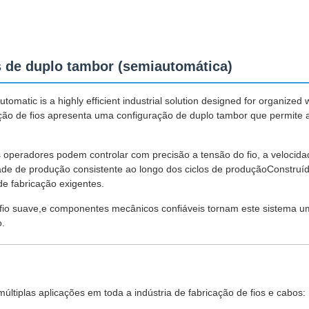
s de duplo tambor (semiautomática)
atic is a highly efficient industrial solution designed for organized w
ão de fios apresenta uma configuração de duplo tambor que permite a
 operadores podem controlar com precisão a tensão do fio, a velocid
e de produção consistente ao longo dos ciclos de produçãoConstruída
e fabricação exigentes.
 fio suave,e componentes mecânicos confiáveis tornam este sistema 
o.
ltiplas aplicações em toda a indústria de fabricação de fios e cabos: