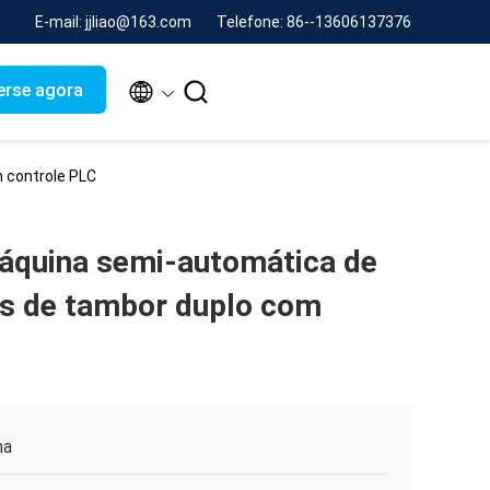
E-mail: jjliao@163.com
Telefone: 86--13606137376


erse agora
 controle PLC
quina semi-automática de
ios de tambor duplo com
na