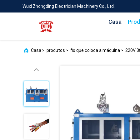
Wuxi Zhongding Electrician Machinery Co., Ltd.
Casa
Prod
Casa
>
produtos
>
fio que coloca a máquina
>
220V 3