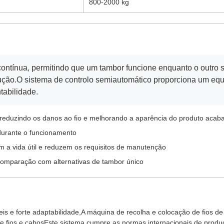
800-2000 kg
ontínua, permitindo que um tambor funcione enquanto o outro s
dução.O sistema de controlo semiautomático proporciona um equ
tabilidade.
 reduzindo os danos ao fio e melhorando a aparência do produto acab
 durante o funcionamento
a vida útil e reduzem os requisitos de manutenção
 comparação com alternativas de tambor único
is e forte adaptabilidade,A máquina de recolha e colocação de fios 
 de fios e cabosEste sistema cumpre as normas internacionais de prod