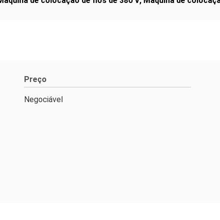
Máquina de colocação de fios de 380 V
,
Máquina de colocaç
Preço
Negociável