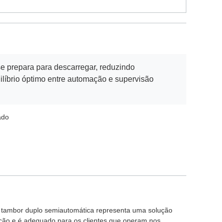
e prepara para descarregar, reduzindo
ilíbrio óptimo entre automação e supervisão
ado
de tambor duplo semiautomática representa uma solução
ução e é adequado para os clientes que operam nos