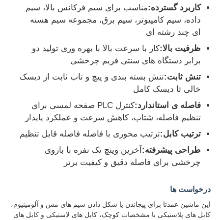
کاربرد گسترده:
مناسب برای سیم فرکانس بالا، سیم
داده، سیم کامپیوتر، سیم برق، مجموعه سیم هسته
ای چند رشته ای
ظرفیت بالا:
کار با سرعت بالا با بهره وری تولید دو
برابر دستگاه های سنتی فریم چرخشی
تنش ثابت:
تنش بسته بندی و پیچ و تاب ثابت از دیسک
خالی تا دیسک کامل
فاصله ی استاندارد:
کنترل PLC صفحه لمسی برای
تنظیم فاصله، شتاب، کاهش سرعت و عملکرد پایدار
ترتیب کابل:
ترتیب محوری با فاصله فاصله قابل تنظیم
طراحی پیشرفته:
آخرین وینچ تک نفره با بازوی
خانه
چرخشی برای فاصله دقیق و کیفیت برتر
محصولات
درخواست ها
این ماشین عمدتا برای پیچاندن یا شکل دادن سیم های مس و آلومینیوم،
کابل های پلاستیکی با مشخصات کوچک، کابل های لاستیکی و کابل های
دربارهی ما