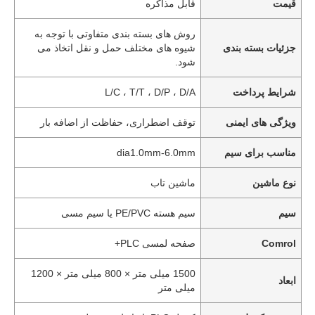
قیمت
قابل مذاکره
روش های بسته بندی متفاوتی با توجه به
جزئیات بسته بندی
شیوه های مختلف حمل و نقل اتخاذ می
شود.
شرایط پرداخت
L/C ، T/T ، D/P ، D/A
ویژگی های ایمنی
توقف اضطراری، حفاظت از اضافه بار
مناسب برای سیم
dia1.0mm-6.0mm
نوع ماشین
ماشین تاب
سیم
سیم هسته PE/PVC یا سیم مسی
Comrol
صفحه لمسی PLC+
1500 میلی متر × 800 میلی متر × 1200
ابعاد
میلی متر