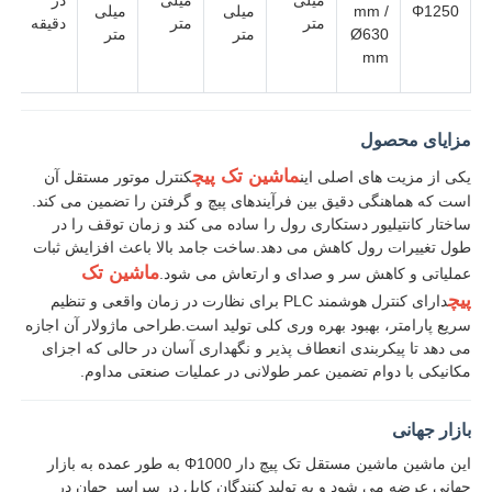
Φ1250
mm /
میلی
میلی
متر
متر
دقیقه
Ø630
متر
متر
خط اکستروژن سیم
mm
دستگاه سیم بندکشی
مزایای محصول
ماشین تک پیچ
یکی از مزیت های اصلی این
کنترل موتور مستقل آن
ماشین رشته دو تاب
است که هماهنگی دقیق بین فرآیندهای پیچ و گرفتن را تضمین می کند.
ساختار کانتیلیور دستکاری رول را ساده می کند و زمان توقف را در
طول تغییرات رول کاهش می دهد.ساخت جامد بالا باعث افزایش ثبات
ماشین زرهی
ماشین تک
عملیاتی و کاهش سر و صدای و ارتعاش می شود.
پیچ
دارای کنترل هوشمند PLC برای نظارت در زمان واقعی و تنظیم
سریع پارامتر، بهبود بهره وری کلی تولید است.طراحی ماژولار آن اجازه
ماشین بسته بندی
می دهد تا پیکربندی انعطاف پذیر و نگهداری آسان در حالی که اجزای
مکانیکی با دوام تضمین عمر طولانی در عملیات صنعتی مداوم.
دستگاه تک پیچ
بازار جهانی
این ماشین ماشین مستقل تک پیچ دار Φ1000 به طور عمده به بازار
دستگاه کابل کشی
جهانی عرضه می شود و به تولید کنندگان کابل در سراسر جهان در