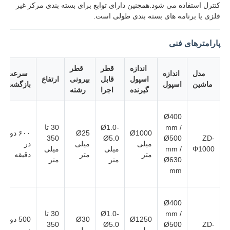
کنترل استفاده می شود.همچنین دارای توابع برای بسته بندی مرکز غیر
فلزی یا برنامه های بسته بندی طولی است.
کارخانه تور
پارامترهای فنی
کنترل کیفیت
اندازه
قطر
قطر
مدل
اندازه
سرعت
اسپول
قابل
بیرونی
ارتفاع
ماشین
اسپول
بازگشت
گیرنده
اجرا
رشته
تماس با ما
Ø400
اخبار
mm /
Ø1.0-
30 تا
Ø1000
Ø25
۶۰۰ دور
350
Ø5.0
Ø500
ZD-
میلی
میلی
در
Φ1000
mm /
میلی
میلی
متر
متر
دقیقه
همه موارد
Ø630
متر
متر
mm
درخواست نقل قول
Ø400
mm /
Ø1.0-
30 تا
Ø1250
Ø30
500 دور
خط تولید اکستروزن
350
Ø5.0
Ø500
ZD-
میلی
میلی
در