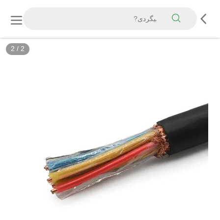
2
/
2