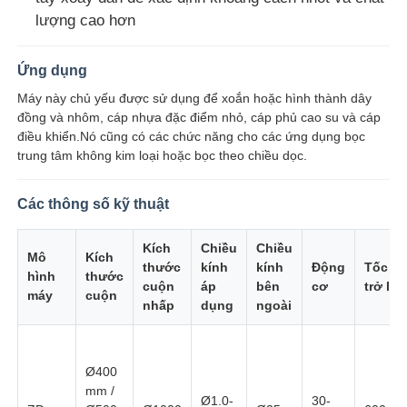
lượng cao hơn
Tham quan nhà máy
Ứng dụng
Máy này chủ yếu được sử dụng để xoắn hoặc hình thành dây
Kiểm soát chất lượng
đồng và nhôm, cáp nhựa đặc điểm nhỏ, cáp phủ cao su và cáp
điều khiển.Nó cũng có các chức năng cho các ứng dụng bọc
trung tâm không kim loại hoặc bọc theo chiều dọc.
Liên hệ chúng tôi
Các thông số kỹ thuật
Tin tức
Kích
Chiều
Chiều
Mô
Kích
thước
kính
kính
Động
Tốc đ
hình
thước
Tất cả các trường hợp
cuộn
áp
bên
cơ
trở lại
máy
cuộn
nhấp
dụng
ngoài
Yêu cầu báo giá
Ø400
mm /
Dòng sản xuất ép
Ø1.0-
30-