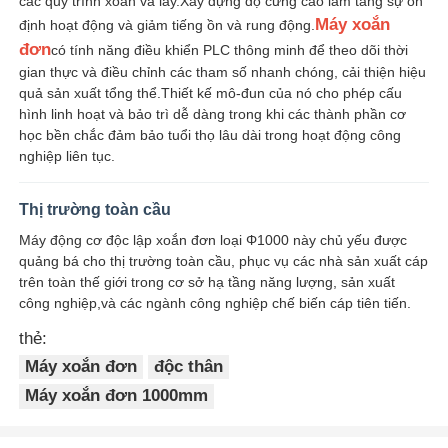
các quy trình xoắn và lấy.Xây dựng độ cứng cao làm tăng sự ổn
Máy xoắn
định hoạt động và giảm tiếng ồn và rung động.
Máy xoắn đôi
đơn
có tính năng điều khiển PLC thông minh để theo dõi thời
gian thực và điều chỉnh các tham số nhanh chóng, cải thiện hiệu
quả sản xuất tổng thể.Thiết kế mô-đun của nó cho phép cấu
máy đặt dây
hình linh hoạt và bảo trì dễ dàng trong khi các thành phần cơ
học bền chắc đảm bảo tuổi thọ lâu dài trong hoạt động công
nghiệp liên tục.
tua máy
Thị trường toàn cầu
Máy kéo ra
Máy động cơ độc lập xoắn đơn loại Φ1000 này chủ yếu được
quảng bá cho thị trường toàn cầu, phục vụ các nhà sản xuất cáp
trên toàn thế giới trong cơ sở hạ tầng năng lượng, sản xuất
Máy đóng gói cáp
công nghiệp,và các ngành công nghiệp chế biến cáp tiên tiến.
thẻ:
Máy cuộn dây cáp
Máy xoắn đơn
độc thân
Máy xoắn đơn 1000mm
máy đùn bóc vỏ