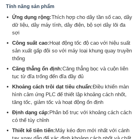
Tính năng sản phẩm
Ứng dụng rộng:
Thích hợp cho dây tần số cao, dây
dữ liệu, dây máy tính, dây điện, bộ sợi dây lõi đa
sợi
Công suất cao:
Hoạt động tốc độ cao với hiệu suất
sản xuất gấp đôi so với máy loại khung quay truyền
thống
Căng thẳng ổn định:
Căng thẳng bọc và cuộn liên
tục từ đĩa trống đến đĩa đầy đủ
Khoảng cách trôi dạt tiêu chuẩn:
Điều khiển màn
hình cảm ứng PLC để thiết lập khoảng cách nhốt,
Nhà
tăng tốc, giảm tốc và hoạt động ổn định
Định dạng cáp:
Phân bố trục với khoảng cách cách
Sản phẩm
có thể tùy chỉnh
Thiết kế tiên tiến:
Máy kéo đơn mới nhất với cánh
Về chúng tôi
tay xoay dẫn để xác định khoảng cách nhốt và chất