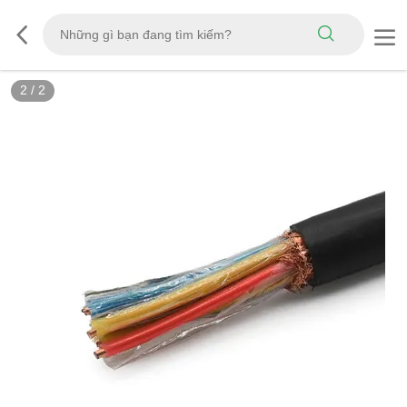
2
/
2