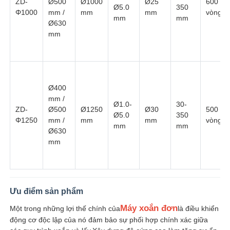
ZD-
Ø500
Ø1000
Ø25
600
Ø5.0
350
Φ1000
mm /
mm
mm
vòng/p
mm
mm
Ø630
dây chuyền đùn dây
mm
máy mắc dây
Ø400
Máy kéo dây đai xoắn kép
mm /
Ø1.0-
30-
ZD-
Ø500
Ø1250
Ø30
500
Ø5.0
350
Φ1250
mm /
mm
mm
vòng/p
Máy bọc thép
mm
mm
Ø630
mm
Máy đóng gói
Máy xoắn đơn
Ưu điểm sản phẩm
Máy xoắn đơn
Một trong những lợi thế chính của
là điều khiển
động cơ độc lập của nó đảm bảo sự phối hợp chính xác giữa
máy bện cáp