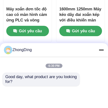
Máy xoắn đơn tốc độ
1600mm 1250mm Máy
cao có màn hình cảm
kéo dây đai xoắn kép
ứng PLC và vòng
với điều khiển màn
cung quay sợi carbon
hình cảm ứng PLC
Gửi yêu cầu
Gửi yêu cầu
ZhongDing
6:30 PM
Good day, what product are you looking 
for?
1250mm Cantilever
1600mm khung treo
không trục đơn với
không trục Máy xoắn
điều khiển tự động
đơn Với điều khiển