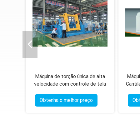
 de
Máquina de torção única de alta
Máqui
o com
velocidade com controle de tela
Cantil
 toque
de toque PLC e arco rotativo de
fibra de carbono
Obtenha o melhor preço
Obt