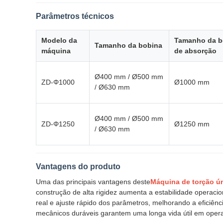
Parâmetros técnicos
Modelo da
Tamanho da b
Tamanho da bobina
máquina
de absorção
Ø400 mm / Ø500 mm
ZD-Φ1000
Ø1000 mm
/ Ø630 mm
Ø400 mm / Ø500 mm
ZD-Φ1250
Ø1250 mm
/ Ø630 mm
Vantagens do produto
Uma das principais vantagens deste
Máquina de torção ú
construção de alta rigidez aumenta a estabilidade operacio
real e ajuste rápido dos parâmetros, melhorando a eficiê
mecânicos duráveis garantem uma longa vida útil em operaç