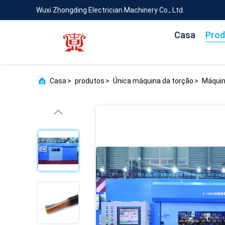
Wuxi Zhongding Electrician Machinery Co., Ltd.
Casa
Prod
Casa
>
produtos
>
Única máquina da torção
>
Máquin