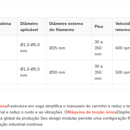
obina
Diâmetro
Diâmetro externo
Veloci
Pico
aplicável
do filamento
retorno
30 a
Ø1,0-Ø5,0
Ø25 mm
350
600 rp
mm
mm
30 a
Ø1,0-Ø5,0
Ø30 mm
350
500 rp
mm
mm
nica
A estrutura em voga simplifica o manuseio do carrinho e reduz o 
nal e reduz o ruído e as vibrações. O
Máquina de torção única
Dispõe
ncia global da produção.Seu design modular permite uma configuração 
ão industrial contínua.