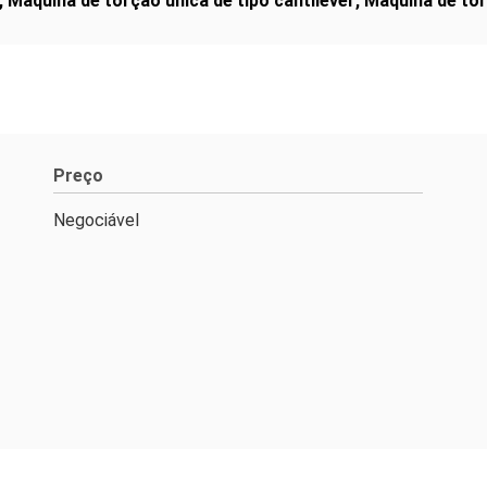
,
Máquina de torção única de tipo cantilever
,
Máquina de to
Preço
Negociável