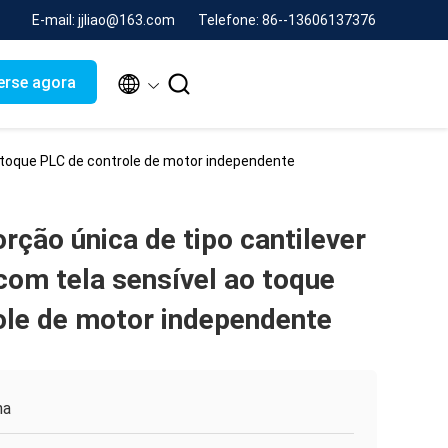
E-mail: jjliao@163.com
Telefone: 86--13606137376


erse agora
o toque PLC de controle de motor independente
rção única de tipo cantilever
om tela sensível ao toque
ole de motor independente
na