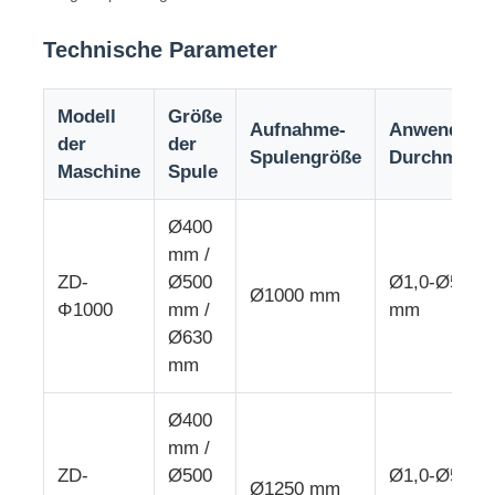
Technische Parameter
Drahtverdrängungslinie
Modell
Größe
Drahtschiffbruchmaschine
Aufnahme-
Anwendbar
der
der
Spulengröße
Durchmess
Maschine
Spule
Doppeldrehmaschine
Ø400
mm /
Gepanzerte Maschine
ZD-
Ø500
Ø1,0-Ø5,0
Ø1000 mm
Φ1000
mm /
mm
Ø630
Verpackungsmaschine
mm
Einzelne Torsions-Maschine
Ø400
mm /
ZD-
Ø500
Ø1,0-Ø5,0
Kabelmaschine
Ø1250 mm