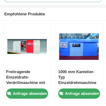
Empfohlene Produkte
Freitragende
1000 mm Kantelier-
Einzeldraht-
Typ
Verdrillmaschine mit
Einzeldrehmaschine
hydraulischer
mit unabhängiger
Anfrage absenden
Anfrage absenden
selbstzentrierender
Motorsteuerung PLC
Spannvorrichtung
Touchscreen