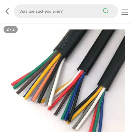
2
/
2