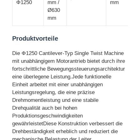
Φ1250
mm /
mm
Ø630
Paardrehmaschine
mm
Draht, der Maschine legt
Produktvorteile
Die Φ1250 Cantilever-Typ Single Twist Machine
Rückspulmaschine
mit unabhängigem Motorantrieb bietet durch ihre
fortschrittliche Bewegungssteuerungsarchitektur
Strecke weg von der Maschine
eine überlegene Leistung.Jede funktionelle
Einheit arbeitet mit einer unabhängigen
Leistungsregelung, die eine präzise
Kabelverpackungsmaschine
Drehmomentleistung und eine stabile
Drehqualität auch bei hohen
Kabelwicklermaschine
Produktionsgeschwindigkeiten
gewährleistetDiese Konstruktion verbessert die
Drehbeständigkeit erheblich und reduziert die
mit einer Leistung von mehr als 100 W
mechanische Belastung der Leiter.