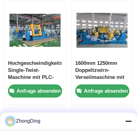
Hochgeschwindigkeits-
1600mm 1250mm
Single-Twist-
Doppeltzwirn-
Maschine mit PLC-
Verseilmaschine mit
Touch-
SPS-Touchscreen-
Anfrage absenden
Anfrage absenden
Bildschirmsteuerung
Steuerung
und Rotationsbogen
aus Kohlenstofffaser
ZhongDing