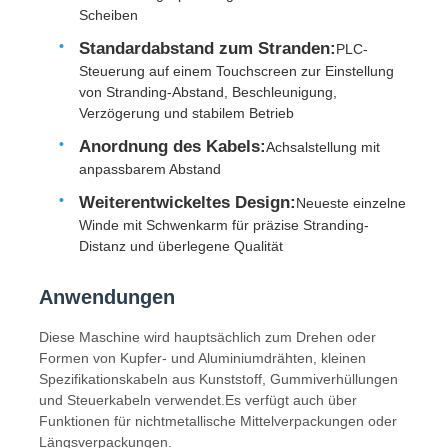
Scheiben
Standardabstand zum Stranden:
PLC-
Fabrik Tour
Steuerung auf einem Touchscreen zur Einstellung
von Stranding-Abstand, Beschleunigung,
Verzögerung und stabilem Betrieb
Qualitätskontrolle
Anordnung des Kabels:
Achsalstellung mit
anpassbarem Abstand
Kontakt
Weiterentwickeltes Design:
Neueste einzelne
Winde mit Schwenkarm für präzise Stranding-
Distanz und überlegene Qualität
Nachrichten
Anwendungen
Alle Fälle
Diese Maschine wird hauptsächlich zum Drehen oder
Formen von Kupfer- und Aluminiumdrähten, kleinen
Referenzen
Spezifikationskabeln aus Kunststoff, Gummiverhüllungen
und Steuerkabeln verwendet.Es verfügt auch über
Funktionen für nichtmetallische Mittelverpackungen oder
Produktionslinie für Extrusion
Längsverpackungen.