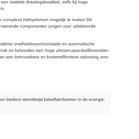
n stabiele draaiingskwaliteit, zelfs bij hoge
rs.
nder complexe hefsystemen mogelijk te maken.Dit
 roterende componenten zorgen voor uitstekende
realtime snelheidssynchronisatie en automatische
bruik en behouden een hoge uitvoercapaciteitBovendien
van een betrouwbare en kosteneffectieve oplossing voor
 bedient wereldwijd kabelfabrikanten in de energie-