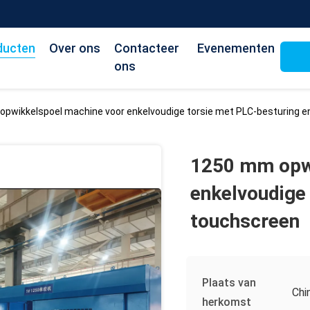
ducten
Over ons
Contacteer
Evenementen
ons
pwikkelspoel machine voor enkelvoudige torsie met PLC-besturing 
1250 mm opwi
enkelvoudige
touchscreen
Plaats van
Chi
herkomst