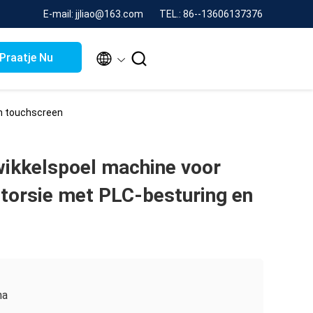
E-mail: jjliao@163.com
TEL.: 86--13606137376


Praatje Nu
en touchscreen
kkelspoel machine voor
 torsie met PLC-besturing en
na