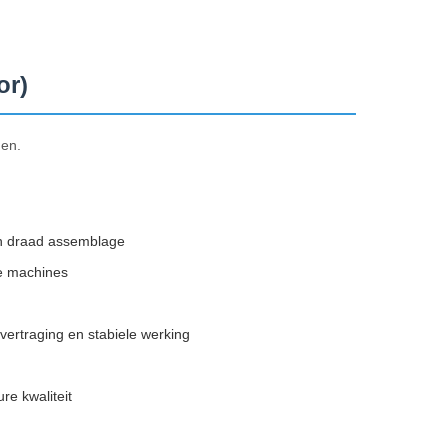
or)
gen.
rn draad assemblage
de machines
vertraging en stabiele werking
re kwaliteit