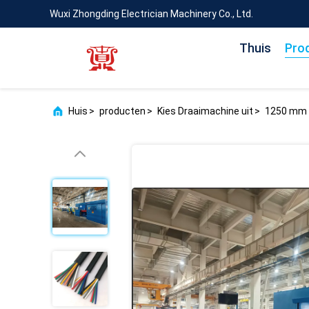
Wuxi Zhongding Electrician Machinery Co., Ltd.
Thuis
Pro
Huis
>
producten
>
Kies Draaimachine uit
>
1250 mm o