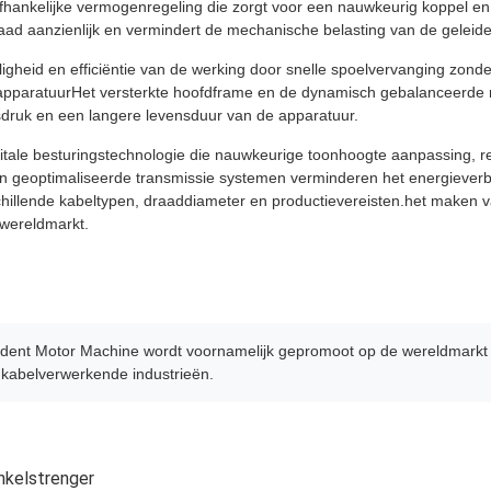
hankelijke vermogenregeling die zorgt voor een nauwkeurig koppel en ee
aad aanzienlijk en vermindert de mechanische belasting van de geleide
iligheid en efficiëntie van de werking door snelle spoelvervanging zo
e apparatuurHet versterkte hoofdframe en de dynamisch gebalanceerde
luidsdruk en een langere levensduur van de apparatuur.
digitale besturingstechnologie die nauwkeurige toonhoogte aanpassing, 
n geoptimaliseerde transmissie systemen verminderen het energiever
chillende kabeltypen, draaddiameter en productievereisten.het maken 
 wereldmarkt.
dent Motor Machine wordt voornamelijk gepromoot op de wereldmarkt en
e kabelverwerkende industrieën.
nkelstrenger