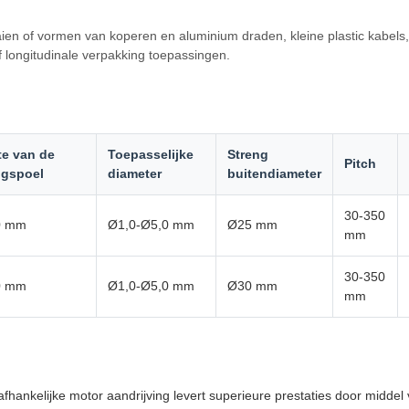
ien of vormen van koperen en aluminium draden, kleine plastic kabel
f longitudinale verpakking toepassingen.
te van de
Toepasselijke
Streng
Pitch
gspoel
diameter
buitendiameter
30-350
0 mm
Ø1,0-Ø5,0 mm
Ø25 mm
mm
30-350
0 mm
Ø1,0-Ø5,0 mm
Ø30 mm
mm
hankelijke motor aandrijving levert superieure prestaties door midde