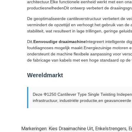
architectuur.Elke functionele eenheid werkt met een onaf
productiesnelhedenDit ontwerp verbetert de draaiingsgr
De geoptimaliseerde cantileverstructuur verbetert de ve
vermindert de opzettijd en verhoogt het gebruik van d
stabiliteit, wat resulteert in lage trillingen, geringe ge
Dit.
Eenvoudige draaimachine
Integreert intelligente 
foutdiagnoses mogelijk maakt.Energiezuinige motoren e
ondersteunt de machine flexibele aanpassing voor vers
de fabricage van kabels met een hoge standaard op de
Wereldmarkt
Deze Φ1250 Cantilever Type Single Twisting Indepen
infrastructuur, industriële productie,en geavanceerd
Markeringen:
Kies Draaimachine Uit
,
Enkelstrengers
,
E