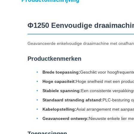
Φ1250 Eenvoudige draaimachine
Geavanceerde enkelvoudige draaimachine met onafhanke
Productkenmerken
Brede toepassing:
Geschikt voor hoogfrequent
Hoge capaciteit:
Hoge snelheid met een producti
Stabiele spanning:
Een consistente verpakkings-
Standaard stranding afstand:
PLC-besturing op
Kabelopstelling:
Axial arrangement met aanpas
Geavanceerd ontwerp:
Nieuwste enkele lier me
Toepassingen