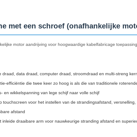
 met een schroef (onafhankelijke mot
lijke motor aandrijving voor hoogwaardige kabelfabricage toepassin
e draad, data draad, computer draad, stroomdraad en multi-streng ke
e-efficiëntie die twee keer zo hoog is als die van traditionele roteren
 en wikkelspanning van lege schijf naar volle schijf
 touchscreen voor het instellen van de strandingsafstand, versnelling, 
bare afstand
t inleide draaibare arm voor nauwkeurige stranding afstand en superieu