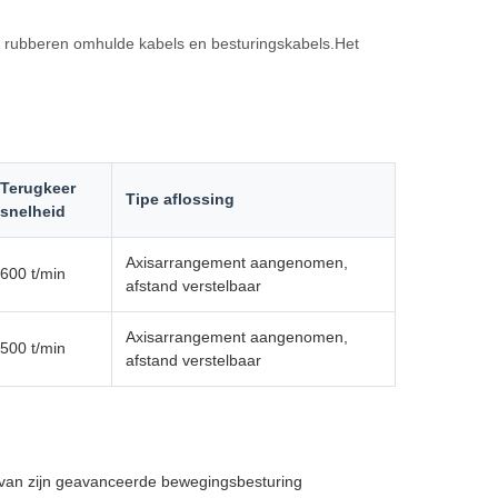
s, rubberen omhulde kabels en besturingskabels.Het
Terugkeer
Tipe aflossing
snelheid
Axisarrangement aangenomen,
600 t/min
afstand verstelbaar
Axisarrangement aangenomen,
500 t/min
afstand verstelbaar
l van zijn geavanceerde bewegingsbesturing