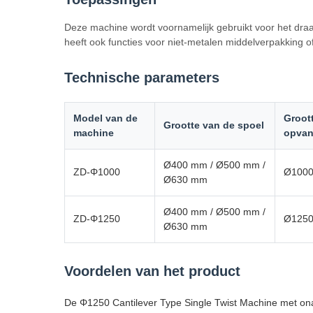
Deze machine wordt voornamelijk gebruikt voor het draa
heeft ook functies voor niet-metalen middelverpakking o
Technische parameters
Model van de
Groot
Grootte van de spoel
machine
opvan
Ø400 mm / Ø500 mm /
ZD-Φ1000
Ø100
Ø630 mm
Ø400 mm / Ø500 mm /
ZD-Φ1250
Ø125
Ø630 mm
Voordelen van het product
De Φ1250 Cantilever Type Single Twist Machine met onaf