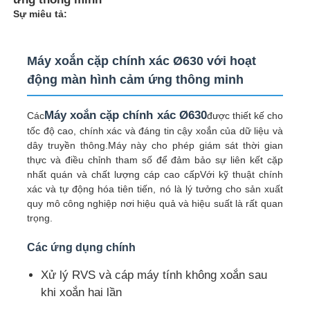
Sự miêu tả:
Máy xoắn cặp chính xác Ø630 với hoạt
động màn hình cảm ứng thông minh
Máy xoắn cặp chính xác Ø630
Các
được thiết kế cho
tốc độ cao, chính xác và đáng tin cậy xoắn của dữ liệu và
dây truyền thông.Máy này cho phép giám sát thời gian
thực và điều chỉnh tham số để đảm bảo sự liên kết cặp
nhất quán và chất lượng cáp cao cấpVới kỹ thuật chính
xác và tự động hóa tiên tiến, nó là lý tưởng cho sản xuất
quy mô công nghiệp nơi hiệu quả và hiệu suất là rất quan
Nhà
trọng.
Các ứng dụng chính
Sản phẩm
Xử lý RVS và cáp máy tính không xoắn sau
khi xoắn hai lần
Về chúng tôi