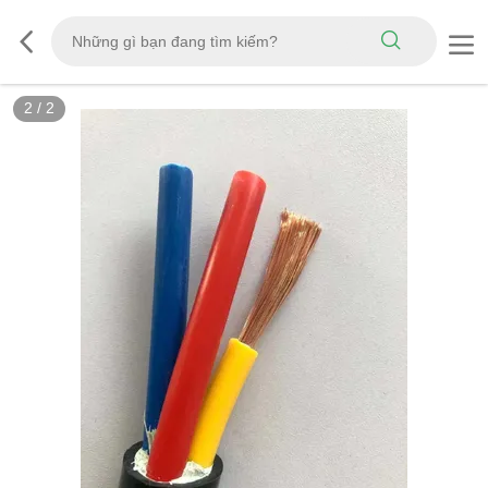
2
/
2