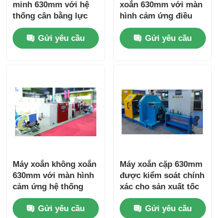
minh 630mm với hệ
xoắn 630mm với màn
thống cân bằng lực
hình cảm ứng điều
căng tự động
chỉnh lực căng tự
Gửi yêu cầu
Gửi yêu cầu
động
Máy xoắn không xoắn
Máy xoắn cặp 630mm
630mm với màn hình
được kiểm soát chính
cảm ứng hệ thống
xác cho sản xuất tốc
điện áp liên tục tự
độ cao liên tục
Gửi yêu cầu
Gửi yêu cầu
động