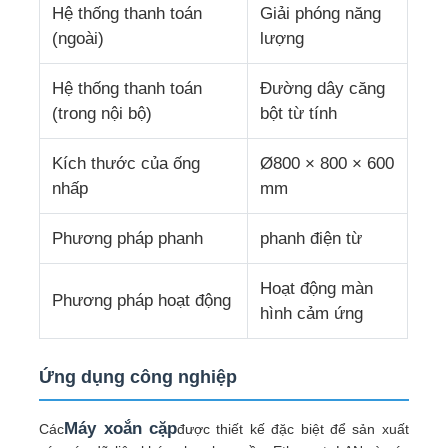
Hệ thống thanh toán
Giải phóng năng
(ngoài)
lượng
Máy xoắn đôi
Hệ thống thanh toán
Đường dây căng
máy đặt dây
(trong nội bộ)
bột từ tính
Kích thước của ống
Ø800 × 800 × 600
tua máy
nhấp
mm
Phương pháp phanh
phanh điện từ
Máy kéo ra
Hoạt động màn
Phương pháp hoạt động
Máy đóng gói cáp
hình cảm ứng
Máy cuộn dây cáp
Ứng dụng công nghiệp
Máy xoắn cặp
máy đùn bóc vỏ
Các
được thiết kế đặc biệt để sản xuất