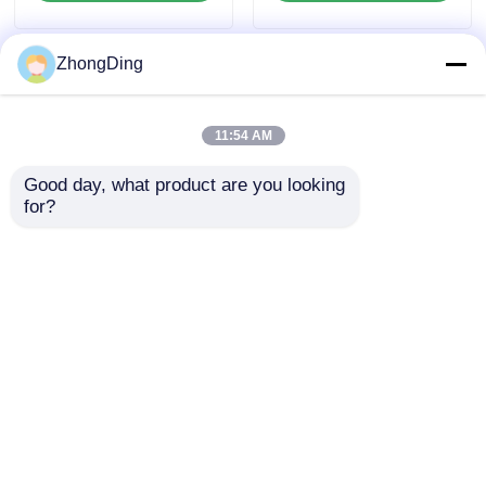
ZhongDing
11:54 AM
Good day, what product are you looking 
for?
Máy xoắn đôi Servo
Drive 630mm cho dây
dữ liệu và truyền
thông
Gửi yêu cầu
Nhà
Về chúng tôi
Liên hệ với chúng tôi
Desktop Site
Sơ đồ trang web
Chính sách bảo mật