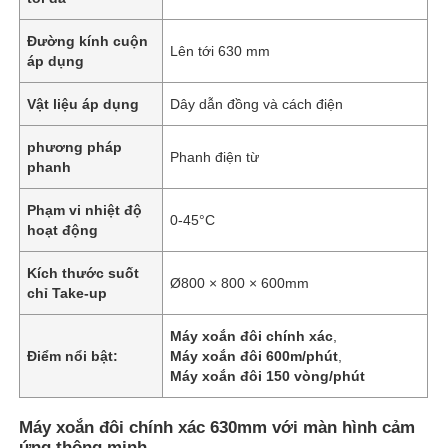
Đường kính cuộn
Lên tới 630 mm
áp dụng
Vật liệu áp dụng
Dây dẫn đồng và cách điện
phương pháp
Phanh điện từ
phanh
Phạm vi nhiệt độ
0-45°C
hoạt động
Kích thước suốt
Ø800 × 800 × 600mm
chỉ Take-up
Máy xoắn đôi chính xác
,
Điểm nổi bật:
Máy xoắn đôi 600m/phút
,
Máy xoắn đôi 150 vòng/phút
Máy xoắn đôi chính xác 630mm với màn hình cảm
ứng thông minh