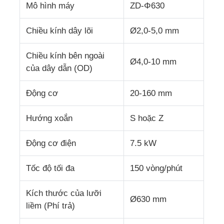
Mô hình máy
ZD-Φ630
dây chuyền đùn dây
Chiều kính dây lõi
Ø2,0-5,0 mm
Chiều kính bên ngoài
máy mắc dây
Ø4,0-10 mm
của dây dẫn (OD)
Máy kéo dây đai xoắn kép
Động cơ
20-160 mm
Hướng xoắn
S hoặc Z
Máy bọc thép
Động cơ điện
7.5 kW
Máy đóng gói
Tốc độ tối đa
150 vòng/phút
Máy xoắn đơn
Kích thước của lưỡi
Ø630 mm
liềm (Phí trả)
máy bện cáp