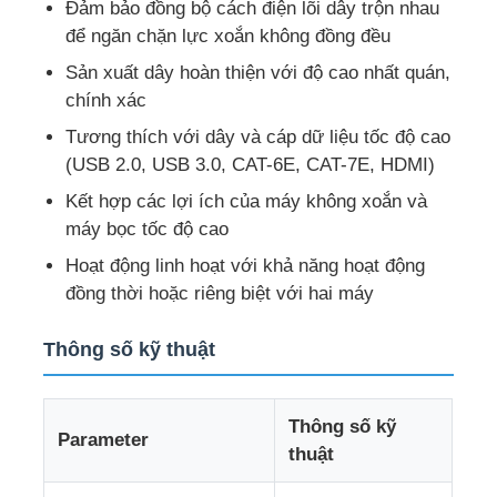
Đảm bảo đồng bộ cách điện lõi dây trộn nhau
để ngăn chặn lực xoắn không đồng đều
Tham quan nhà máy
Sản xuất dây hoàn thiện với độ cao nhất quán,
chính xác
Kiểm soát chất lượng
Tương thích với dây và cáp dữ liệu tốc độ cao
(USB 2.0, USB 3.0, CAT-6E, CAT-7E, HDMI)
Kết hợp các lợi ích của máy không xoắn và
Liên hệ chúng tôi
máy bọc tốc độ cao
Hoạt động linh hoạt với khả năng hoạt động
Tin tức
đồng thời hoặc riêng biệt với hai máy
Tất cả các trường hợp
Thông số kỹ thuật
Yêu cầu báo giá
Thông số kỹ
Parameter
thuật
Dòng sản xuất ép