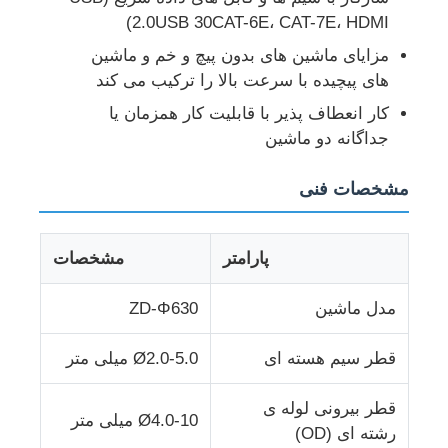
2.0USB 30CAT-6E، CAT-7E، HDMI)
مزایای ماشین های بدون پیچ و خم و ماشین
کارخانه تور
های پیچیده با سرعت بالا را ترکیب می کند
کار انعطاف پذیر با قابلیت کار همزمان یا
کنترل کیفیت
جداگانه دو ماشین
تماس با ما
مشخصات فنی
اخبار
پارامتر
مشخصات
مدل ماشین
ZD-Φ630
همه موارد
قطر سیم هسته ای
Ø2.0-5.0 میلی متر
درخواست نقل قول
قطر بیرونی لوله ی
Ø4.0-10 میلی متر
رشته ای (OD)
خط تولید اکستروزن