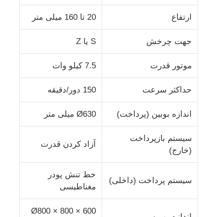
ارتفاع
20 تا 160 میلی متر
خط اکستروژن سیم
جهت چرخش
S یا Z
دستگاه سیم بندکشی
موتور قدرت
7.5 کیلو وات
ماشین رشته دو تاب
حداکثر سرعت
150 دور/دقیقه
اندازه بوبین (پرداخت)
Ø630 میلی متر
ماشین زرهی
سیستم بازپرداخت
آزاد کردن قدرت
ماشین بسته بندی
(خارج)
خط تنش پودر
دستگاه تک پیچ
سیستم پرداخت (داخلی)
مغناطیسی
دستگاه کابل کشی
Ø800 × 800 × 600
اندازه بوبین