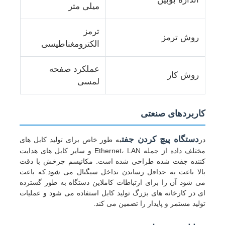
میلی متر
دستگاه پیچش جفتی
ترمز
روش ترمز
الکترومغناطیسی
دستگاه سیم کش
عملکرد صفحه
روش کار
لمسی
ماشین روپیچ
کاربردهای صنعتی
دستگاه کشنده
دستگاه پیچ کردن جفت
در
به طور خاص برای تولید کابل های
مختلف داده از جمله Ethernet، LAN و سایر کابل های هدایت
دستگاه بسته بندی کابل
کننده جفت شده طراحی شده است. مکانیسم چرخش با دقت
بالا باعث به حداقل رساندن تداخل سیگنال می شود.که باعث
می شود آن را برای ارتباطات کاملاین دستگاه به طور گسترده
ماشین پیچ و خم کابل
ای در کارخانه های بزرگ تولید کابل استفاده می شود و عملیات
تولید مستمر و پایدار را تضمین می کند.
ماشین استریپینگ اکستروژن