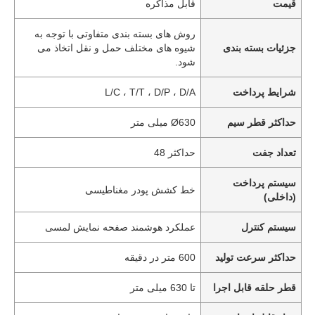
قیمت
قابل مذاکره
روش های بسته بندی متفاوتی با توجه به
جزئیات بسته بندی
شیوه های مختلف حمل و نقل اتخاذ می
شود.
شرایط پرداخت
L/C ، T/T ، D/P ، D/A
حداکثر قطر سیم
Ø630 میلی متر
تعداد جفت
حداکثر 48
سیستم پرداخت
خط کشش پودر مغناطیسی
(داخلی)
سیستم کنترل
عملکرد هوشمند صفحه نمایش لمسی
حداکثر سرعت تولید
600 متر در دقیقه
قطر حلقه قابل اجرا
تا 630 میلی متر