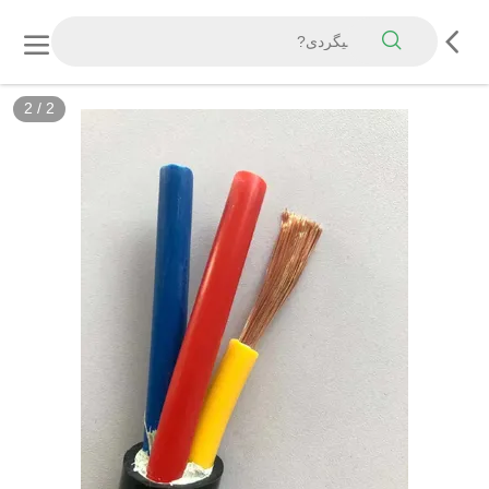
2
/
2