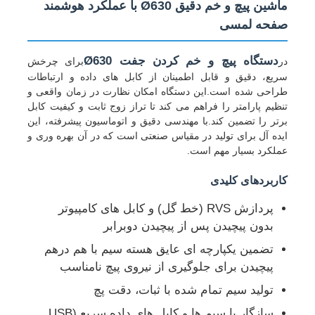
ماشین پیچ و خم دقیق Ø630 با عملکرد هوشمند
صفحه لمسی
دستگاه پیچ و خم کردن جفت Ø630
در
برای چرخش
سریع، دقیق و قابل اطمینان از کابل های داده و ارتباطات
طراحی شده است.این دستگاه امکان نظارت در زمان واقعی و
تنظیم پارامتر را فراهم می کند تا تراز زوج ثابت و کیفیت کابل
برتر را تضمین کند.با مهندسی دقیق و اتوماسیون پیشرفته، این
ایده آل برای تولید در مقیاس صنعتی است که در آن بهره وری و
عملکرد بسیار مهم است.
کاربردهای کلیدی
پردازش RVS (خط گل) و کابل های کامپیوتر
خانه
بدون پیچیدن پس از پیچیدن دوبرابر
تضمین یکپارچه ای عایق هسته سیم با هم درهم
پیچیدن برای جلوگیری از نیروی پیچ نامناسب
محصولات
تولید سیم تمام شده با ثبات، دقت پچ
دربارهی ما
سازگار با سیم ها و کابل های داده سریع (USB