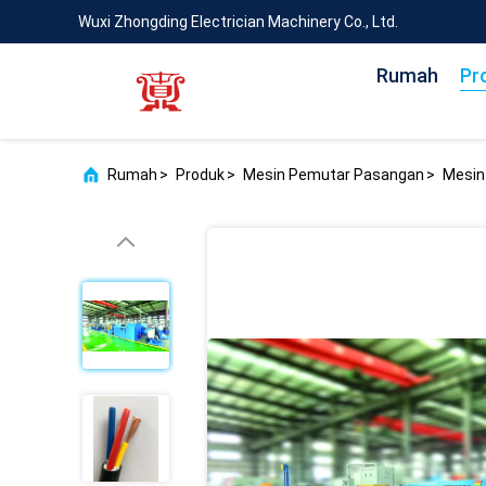
Wuxi Zhongding Electrician Machinery Co., Ltd.
Rumah
Pr
Rumah
>
Produk
>
Mesin Pemutar Pasangan
>
Mesin