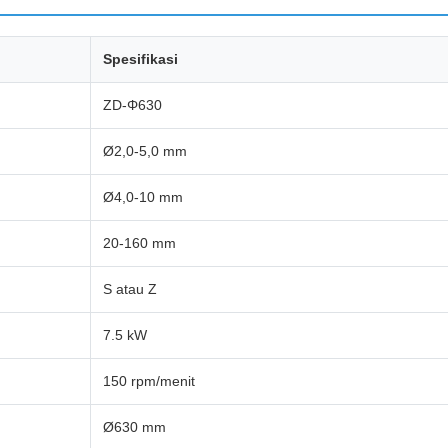
Spesifikasi
ZD-Φ630
Ø2,0-5,0 mm
Ø4,0-10 mm
20-160 mm
S atau Z
7.5 kW
150 rpm/menit
Ø630 mm