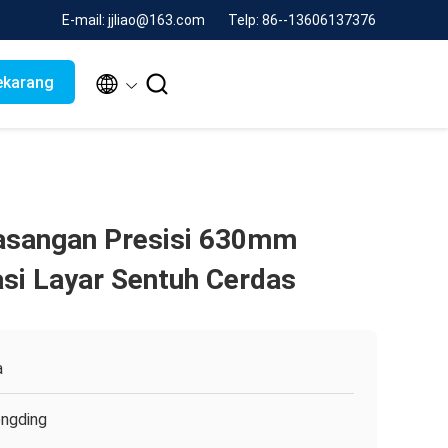
E-mail: jjliao@163.com
Telp: 86--13606137376


ekarang
Pasangan Presisi 630mm
si Layar Sentuh Cerdas
a
ngding