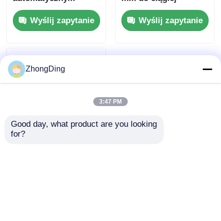
układem stałego
produkcji z dużą
Wyślij zapytanie
Wyślij zapytanie
napięcia na ekranie
prędkością
dotykowym
ZhongDing
3:47 PM
Good day, what product are you looking 
for?
Serwo napęd 630 mm
para skręcająca
maszyna do
przewodów danych i
Wyślij zapytanie
komunikacji