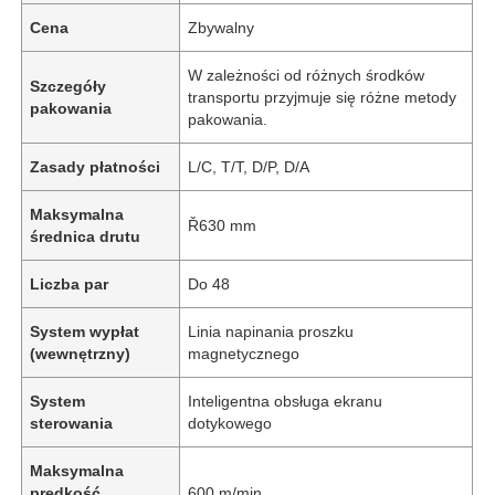
Cena
Zbywalny
W zależności od różnych środków
Szczegóły
transportu przyjmuje się różne metody
pakowania
pakowania.
Zasady płatności
L/C, T/T, D/P, D/A
Maksymalna
Ř630 mm
średnica drutu
Liczba par
Do 48
System wypłat
Linia napinania proszku
(wewnętrzny)
magnetycznego
System
Inteligentna obsługa ekranu
sterowania
dotykowego
Maksymalna
prędkość
600 m/min