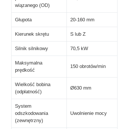
wiązanego (OD)
Maszyna do skręcania par
Głupota
20-160 mm
maszyna do układania drutu
Kierunek skrętu
S lub Z
Silnik silnikowy
70,5 kW
przewijarka
Maksymalna
150 obrotów/min
maszyna do odciągu
prędkość
Wielkość bobina
Maszyna do pakowania kabli
Ø630 mm
(odpłatność)
maszyna do zawijania kabli
System
odszkodowania
Uwolnienie mocy
(zewnętrzny)
maszyna do wytłaczania