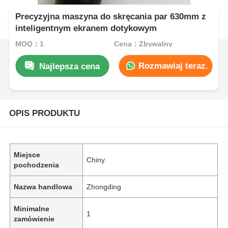
Precyzyjna maszyna do skręcania par 630mm z
inteligentnym ekranem dotykowym
MOQ：1
Cena：Zbywalny
Rozmawiaj teraz.
Najlepsza cena
OPIS PRODUKTU
Miejsce
Chiny
pochodzenia
Nazwa handlowa
Zhongding
Minimalne
1
zamówienie