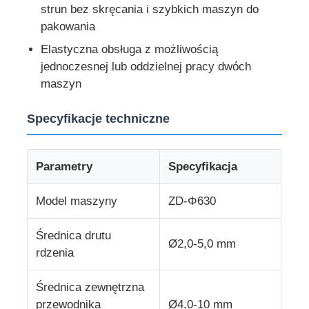
strun bez skręcania i szybkich maszyn do
pakowania
Linia wytłaczania drutu
Elastyczna obsługa z możliwością
jednoczesnej lub oddzielnej pracy dwóch
maszyna do skręcania drutu
maszyn
Specyfikacje techniczne
Maszyna do skręcania podwójnego skrętu
Parametry
Specyfikacja
Maszyna pancerna
Model maszyny
ZD-Φ630
Maszyna do pakowania
Średnica drutu
Ø2,0-5,0 mm
rdzenia
Pojedyncza maszyna Twist
Średnica zewnętrzna
maszyna kablowa
przewodnika
Ø4,0-10 mm