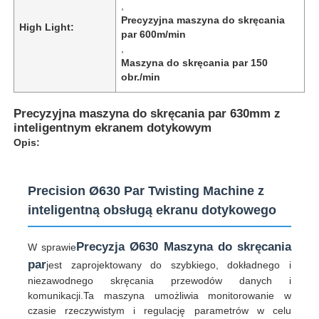
,
Precyzyjna maszyna do skręcania
High Light:
par 600m/min
,
Maszyna do skręcania par 150
obr./min
Precyzyjna maszyna do skręcania par 630mm z
inteligentnym ekranem dotykowym
Opis:
Precision Ø630 Par Twisting Machine z
inteligentną obsługą ekranu dotykowego
Dom
Precyzja Ø630 Maszyna do skręcania
W sprawie
par
jest zaprojektowany do szybkiego, dokładnego i
Produkty
niezawodnego skręcania przewodów danych i
komunikacji.Ta maszyna umożliwia monitorowanie w
czasie rzeczywistym i regulację parametrów w celu
O nas