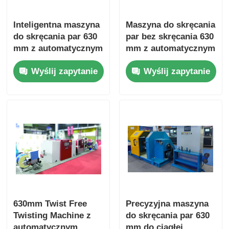
Inteligentna maszyna
Maszyna do skręcania
do skręcania par 630
par bez skręcania 630
mm z automatycznym
mm z automatycznym
systemem
ekranem dotykowym
Wyślij zapytanie
Wyślij zapytanie
równoważenia
o stałym napięciu
napięcia
630mm Twist Free
Precyzyjna maszyna
Twisting Machine z
do skręcania par 630
automatycznym
mm do ciągłej