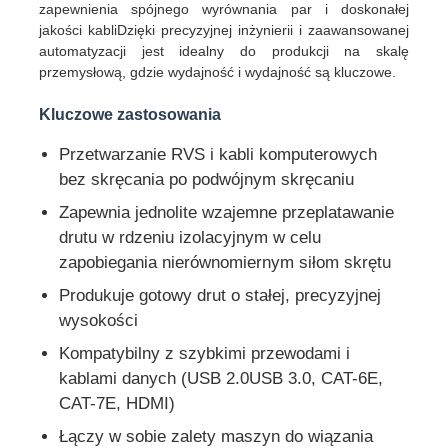
zapewnienia spójnego wyrównania par i doskonałej
jakości kabliDzięki precyzyjnej inżynierii i zaawansowanej
automatyzacji jest idealny do produkcji na skalę
Wycieczka po fabryce
przemysłową, gdzie wydajność i wydajność są kluczowe.
Kluczowe zastosowania
Kontrola jakości
Przetwarzanie RVS i kabli komputerowych
bez skręcania po podwójnym skręcaniu
Skontaktuj się z nami
Zapewnia jednolite wzajemne przeplatawanie
drutu w rdzeniu izolacyjnym w celu
Aktualności
zapobiegania nierównomiernym siłom skrętu
Produkuje gotowy drut o stałej, precyzyjnej
Wszystkie przypadki
wysokości
Kompatybilny z szybkimi przewodami i
Poprosić o wycenę
kablami danych (USB 2.0USB 3.0, CAT-6E,
CAT-7E, HDMI)
Łączy w sobie zalety maszyn do wiązania
Linia produkcyjna wytłaczania