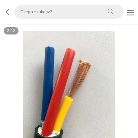
2
/
2