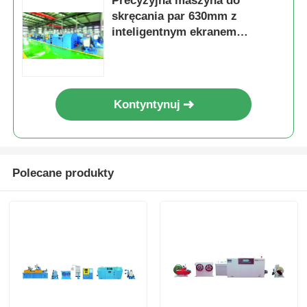
Precyzyjna maszyna do
skręcania par 630mm z
inteligentnym ekranem
dotykowym
Kontyntynuj
Polecane produkty