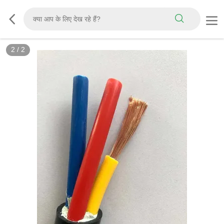
2
/
2