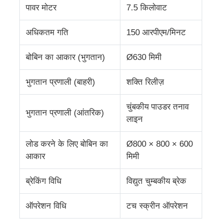
पावर मोटर
7.5 किलोवाट
तार बाहर निकालना लाइन
अधिकतम गति
150 आरपीएम/मिनट
बोबिन का आकार (भुगतान)
Ø630 मिमी
तार फँसाने की मशीन
भुगतान प्रणाली (बाहरी)
शक्ति रिलीज़
डबल ट्विस्ट स्ट्रैंडिंग मशीन
चुंबकीय पाउडर तनाव
भुगतान प्रणाली (आंतरिक)
लाइन
बख्तरबंद मशीन
लोड करने के लिए बोबिन का
Ø800 × 800 × 600
लपेटने की मशीन
आकार
मिमी
ब्रेकिंग विधि
विद्युत चुम्बकीय ब्रेक
सिंगल ट्विस्ट मशीन
ऑपरेशन विधि
टच स्क्रीन ऑपरेशन
केबलिंग मशीन