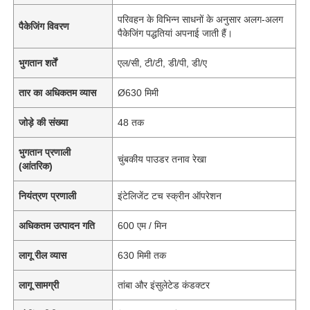
परिवहन के विभिन्न साधनों के अनुसार अलग-अलग
पैकेजिंग विवरण
पैकेजिंग पद्धतियां अपनाई जाती हैं।
भुगतान शर्तें
एल/सी, टी/टी, डी/पी, डी/ए
तार का अधिकतम व्यास
Ø630 मिमी
जोड़े की संख्या
48 तक
भुगतान प्रणाली
चुंबकीय पाउडर तनाव रेखा
(आंतरिक)
नियंत्रण प्रणाली
इंटेलिजेंट टच स्क्रीन ऑपरेशन
अधिकतम उत्पादन गति
600 एम / मिन
लागू रील व्यास
630 मिमी तक
लागू सामग्री
तांबा और इंसुलेटेड कंडक्टर