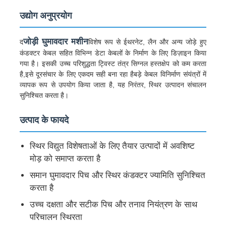
उद्योग अनुप्रयोग
जोड़ी घुमाने वाली मशीन
जोड़ी घुमावदार मशीन
द
विशेष रूप से ईथरनेट, लैन और अन्य जोड़े हुए
कंडक्टर केबल सहित विभिन्न डेटा केबलों के निर्माण के लिए डिज़ाइन किया
तार बिछाने की मशीन
गया है। इसकी उच्च परिशुद्धता ट्विस्ट तंत्र सिग्नल हस्तक्षेप को कम करता
है,इसे दूरसंचार के लिए एकदम सही बना रहा हैबड़े केबल विनिर्माण संयंत्रों में
व्यापक रूप से उपयोग किया जाता है, यह निरंतर, स्थिर उत्पादन संचालन
रिवाइंडिंग मशीन
सुनिश्चित करता है।
उत्पाद के फायदे
हॉल ऑफ मशीन
स्थिर विद्युत विशेषताओं के लिए तैयार उत्पादों में अवशिष्ट
केबल पैकिंग मशीन
मोड़ को समाप्त करता है
समान घुमावदार पिच और स्थिर कंडक्टर ज्यामिति सुनिश्चित
केबल रोलिंग मशीन
करता है
उच्च दक्षता और सटीक पिच और तनाव नियंत्रण के साथ
स्ट्रिपिंग एक्सट्रूज़न मशीन
परिचालन स्थिरता