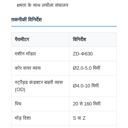
क्षमता के साथ लचीला संचालन
फैक्टरी यात्रा
तकनीकी विनिर्देश
गुणवत्ता नियंत्रण
पैरामीटर
विनिर्देश
हमसे संपर्क करें
मशीन मॉडल
ZD-Φ630
कोर वायर व्यास
Ø2.0-5.0 मिमी
समाचार
स्ट्रैंड्ड कंडक्टर बाहरी व्यास
Ø4.0-10 मिमी
सभी मामलों
(OD)
पिच
20 से 160 मिमी
एक बोली का अनुरोध
मोड़ दिशा
S या Z
एक्सट्रूज़न उत्पादन लाइन