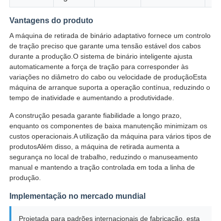
Vantagens do produto
Máquina de torcer pares
A máquina de retirada de binário adaptativo fornece um controlo
de tração preciso que garante uma tensão estável dos cabos
fio que coloca a máquina
durante a produção.O sistema de binário inteligente ajusta
automaticamente a força de tração para corresponder às
variações no diâmetro do cabo ou velocidade de produçãoEsta
máquina de rebobinar
máquina de arranque suporta a operação contínua, reduzindo o
tempo de inatividade e aumentando a produtividade.
A construção pesada garante fiabilidade a longo prazo,
transporte fora da máquina
enquanto os componentes de baixa manutenção minimizam os
custos operacionais.A utilização da máquina para vários tipos de
produtosAlém disso, a máquina de retirada aumenta a
Máquina de embalagem de cabo
segurança no local de trabalho, reduzindo o manuseamento
manual e mantendo a tração controlada em toda a linha de
produção.
Máquina de enrolar cabos
Implementação no mercado mundial
máquina de extrusão de descascamento
Projetada para padrões internacionais de fabricação, esta