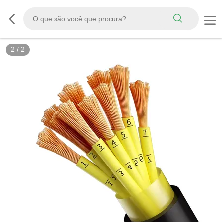
2
/
2