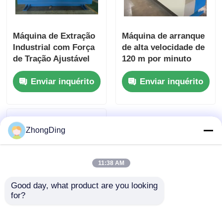
Máquina de Extração
Máquina de arranque
Industrial com Força
de alta velocidade de
de Tração Ajustável
120 m por minuto
para Produção de
para tração
Enviar inquérito
Enviar inquérito
Cabos de Fio
automática contínua
de cabos
ZhongDing
11:38 AM
Good day, what product are you looking 
for?
Máquina de remoção
de motor de precisão