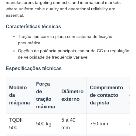
manufacturers targeting domestic and international markets
where uniform cable quality and operational reliability are
essential.
Fábrica
Características técnicas
Tração tipo correia plana com sistema de fixação
Controle de Qualidade
pneumática
Opções de potência principais: motor de CC ou regulação
Fale Conosco
de velocidade de frequência variável
Especificações técnicas
notícias
Força
Modelo
Comprimento
La
de
Diâmetro
Todos os casos
da
de contacto
do
tração
externo
máquina
da pista
ra
máxima
Pedir um orçamento
TQDII
5 a 40
500 kg
750 mm
80
500
mm
Linha de produção de extrusão