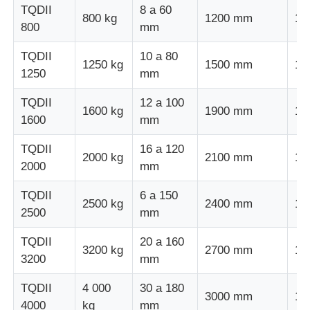
TQDII
8 a 60
800 kg
1200 mm
10
800
mm
linha da extrusão do fio
TQDII
10 a 80
1250 kg
1500 mm
12
1250
mm
máquina de encalhamento do fio
TQDII
12 a 100
1600 kg
1900 mm
12
1600
mm
Máquina de enrolar de dupla torção
TQDII
16 a 120
2000 kg
2100 mm
14
2000
mm
Máquina Blindada
TQDII
6 a 150
2500 kg
2400 mm
14
Máquina de embalagem
2500
mm
TQDII
20 a 160
3200 kg
2700 mm
15
Única máquina da torção
3200
mm
TQDII
4 000
30 a 180
3000 mm
16
máquina de cablagem
4000
kg
mm