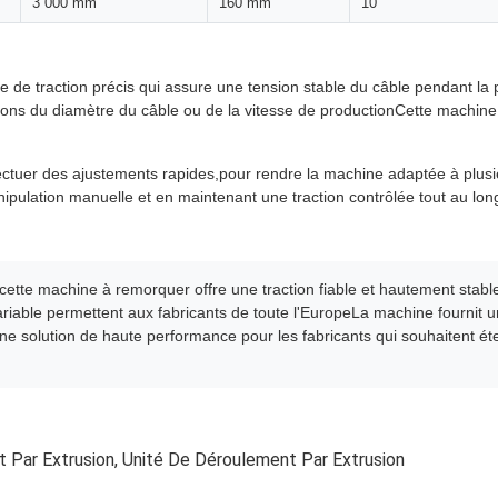
3 000 mm
160 mm
10
e de traction précis qui assure une tension stable du câble pendant la 
tions du diamètre du câble ou de la vitesse de productionCette machin
fectuer des ajustements rapides,pour rendre la machine adaptée à plus
manipulation manuelle et en maintenant une traction contrôlée tout au lo
cette machine à remorquer offre une traction fiable et hautement stable
riable permettent aux fabricants de toute l'EuropeLa machine fournit un
.une solution de haute performance pour les fabricants qui souhaitent 
 Par Extrusion
,
Unité De Déroulement Par Extrusion