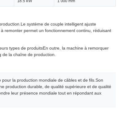
18.5 kW
1 000 mm
production.Le système de couple intelligent ajuste
e à remonter permet un fonctionnement continu, réduisant
ieurs types de produitsEn outre, la machine à remorquer
ng de la chaîne de production.
 pour la production mondiale de câbles et de fils.Son
e production durable, de qualité supérieure et de qualité
étendre leur présence mondiale tout en répondant aux