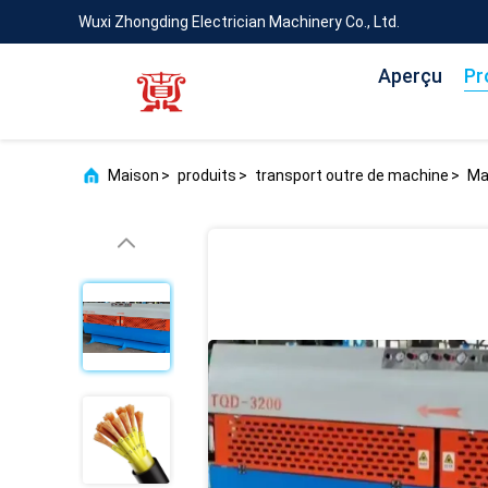
Wuxi Zhongding Electrician Machinery Co., Ltd.
Aperçu
Pr
Maison
>
produits
>
transport outre de machine
>
Ma