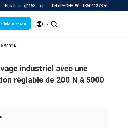
Email: jjliao@163.com
TéLéPHONE: 86--13606137376


z Maintenant
N à 5000 N
vage industriel avec une
tion réglable de 200 N à 5000
ne