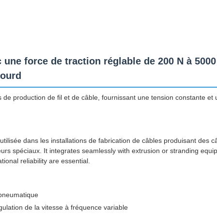
une force de traction réglable de 200 N à 5000 
lourd
de production de fil et de câble, fournissant une tension constante et u
tilisée dans les installations de fabrication de câbles produisant des c
s spéciaux. It integrates seamlessly with extrusion or stranding equi
onal reliability are essential.
 pneumatique
ulation de la vitesse à fréquence variable