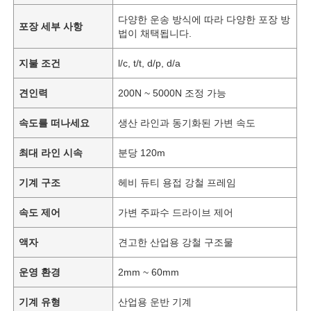
다양한 운송 방식에 따라 다양한 포장 방
포장 세부 사항
법이 채택됩니다.
지불 조건
l/c, t/t, d/p, d/a
견인력
200N ~ 5000N 조정 가능
속도를 떠나세요
생산 라인과 동기화된 가변 속도
최대 라인 시속
분당 120m
기계 구조
헤비 듀티 용접 강철 프레임
속도 제어
가변 주파수 드라이브 제어
액자
견고한 산업용 강철 구조물
운영 환경
2mm ~ 60mm
기계 유형
산업용 운반 기계