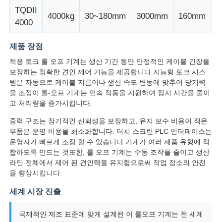
TQDII
4000kg
30~180mm
3000mm
160mm
1
4000
와이어 압출 라인
제품 장점
와이어 스트랜딩 기계
적응 토크 롤 오프 기계는 생산 기간 동안 안정적인 케이블 긴장을
보장하는 정확한 견인 제어 기능을 제공합니다.지능형 토크 시스
템은 자동으로 케이블 지름이나 생산 속도 변동에 맞추어 당기력
이중 트위스트 스트랜딩 머신
을 조정이 롤-오프 기계는 연속 작동을 지원하여 정지 시간을 줄이
고 처리량을 증가시킵니다.
기갑 기계
중력 구조는 장기적인 신뢰성을 보장하고, 유지 보수 비용이 적은
부품은 운영 비용을 최소화합니다. 터치 스크린 PLC 인터페이스는
운영자가 빠르게 조정 할 수 있습니다.기계가 여러 제품 유형에 적
포장기
합하도록 만드는 것또한, 롤 오프 기계는 수동 조작을 줄이고 생산
라인 전체에서 제어 된 견인력을 유지함으로써 작업 장소의 안전
을 향상시킵니다.
싱글 트위스트 기계
세계 시장 진출
케이블링 머신
국제적인 제조 표준에 맞게 설계된 이 롤오프 기계는 전 세계