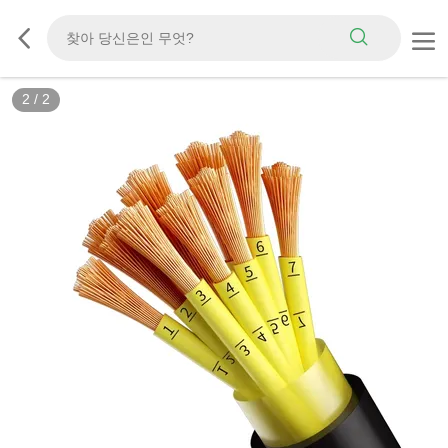
2
/
2