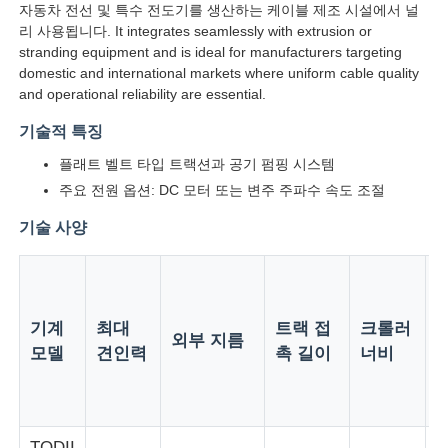
자동차 전선 및 특수 전도기를 생산하는 케이블 제조 시설에서 널
리 사용됩니다. It integrates seamlessly with extrusion or
stranding equipment and is ideal for manufacturers targeting
domestic and international markets where uniform cable quality
and operational reliability are essential.
기술적 특징
플래트 벨트 타입 트랙션과 공기 펌핑 시스템
주요 전원 옵션: DC 모터 또는 변주 주파수 속도 조절
기술 사양
홈
기계
최대
트랙 접
크롤러
외부 지름
모델
견인력
촉 길이
너비
제품 소개
회사 소개
TQDII