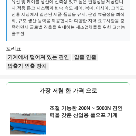
유선 및 케이블 생산에 신뢰성 있고 높은 안정성을 제공합니
다.적응 톱크 시스템과 변속 속도 제어, 북미, 아시아, 그리고
신흥 시장에서 일관된 제품 품질을 유지, 운영 효율성을 최적
페어 트위스트 머신
화, 규모 생산 능력을 제공합니다.다양한 지역 요구사항을 충
족하면서 글로벌 진출을 확대하는 제조업체들을 위한 고성능
솔루션.
와이어 부설 기계
꼬리표:
되감기 기계
기계에서 떨어져 있는 견인
압출 인출
압출기 인출 장치
기계에서 떨어져 있는 견인
가장 저렴 한 가격 으로
케이블 포장 기계
조절 가능한 200N ~ 5000N 견인
케이블 롤링 기계
력을 갖춘 산업용 풀오프 기계
스트리핑 압출기