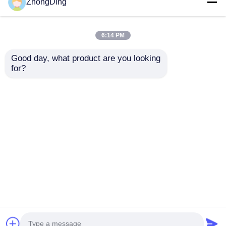
ZhongDing
6:14 PM
Good day, what product are you looking 
for?
200N-5000N कर्षण बल
120m/Min के साथ सटीक
ड्राइव हॉल ऑफ मशीन
जांच भेजें
होम
हमारे बारे में
हमसे संपर्क करें
Desktop Site
साइटमैप
गोपनीयता नीति
गुणवत्ता
एक्सट्रूज़न उत्पादन लाइन
चीन का
कारखाना.Copyright © 2026 Wuxi Zhongding
Electrician Machinery Co., Ltd.. All Rights