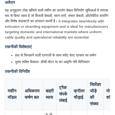
आवेदन
यह अनुकूलन टोक़ खींचने वाली मशीन का उपयोग केबल विनिर्माण सुविधाओं में व्यापक
रूप से किया जाता है जो बिजली केबलों, भवन तारों, संचार केबलों, ऑटोमोटिव वायरिंग
और विशेष कंडक्टरों का उत्पादन करती है। It integrates seamlessly with
extrusion or stranding equipment and is ideal for manufacturers
targeting domestic and international markets where uniform
cable quality and operational reliability are essential.
तकनीकी विशेषताएं
हवा से चिपकाने वाली प्रणाली के साथ फ्लैट बेल्ट प्रकार का कर्षण
मुख्य शक्ति विकल्पः डीसी मोटर या चर आवृत्ति गति विनियमन
तकनीकी विनिर्देश
होम
सिलेंडर
ट्रैक
मशीन
अधिकतम
बाहरी
क्रॉलर
जोड़े
मोटर
संपर्क
मॉडल
कर्षण बल
व्यास
चौड़ाई
की
शक्ति
उत्पाद
लंबाई
संख्या
हमारे बारे में