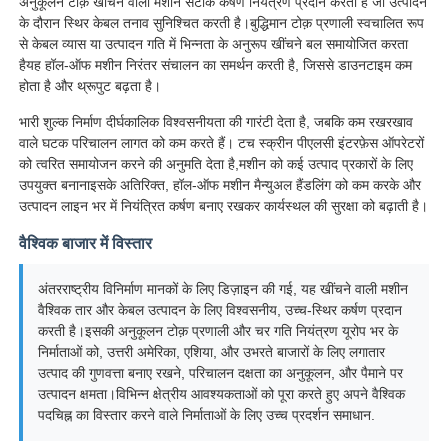
अनुकूलन टोक़ खींचने वाली मशीन सटीक कर्षण नियंत्रण प्रदान करती है जो उत्पादन
के दौरान स्थिर केबल तनाव सुनिश्चित करती है।बुद्धिमान टोक़ प्रणाली स्वचालित रूप
से केबल व्यास या उत्पादन गति में भिन्नता के अनुरूप खींचने बल समायोजित करता
जोड़ी घुमाने वाली मशीन
हैयह हॉल-ऑफ मशीन निरंतर संचालन का समर्थन करती है, जिससे डाउनटाइम कम
होता है और थ्रूपुट बढ़ता है।
तार बिछाने की मशीन
भारी शुल्क निर्माण दीर्घकालिक विश्वसनीयता की गारंटी देता है, जबकि कम रखरखाव
वाले घटक परिचालन लागत को कम करते हैं। टच स्क्रीन पीएलसी इंटरफ़ेस ऑपरेटरों
को त्वरित समायोजन करने की अनुमति देता है,मशीन को कई उत्पाद प्रकारों के लिए
रिवाइंडिंग मशीन
उपयुक्त बनानाइसके अतिरिक्त, हॉल-ऑफ मशीन मैन्युअल हैंडलिंग को कम करके और
उत्पादन लाइन भर में नियंत्रित कर्षण बनाए रखकर कार्यस्थल की सुरक्षा को बढ़ाती है।
हॉल ऑफ मशीन
वैश्विक बाजार में विस्तार
अंतरराष्ट्रीय विनिर्माण मानकों के लिए डिज़ाइन की गई, यह खींचने वाली मशीन
केबल पैकिंग मशीन
वैश्विक तार और केबल उत्पादन के लिए विश्वसनीय, उच्च-स्थिर कर्षण प्रदान
करती है।इसकी अनुकूलन टोक़ प्रणाली और चर गति नियंत्रण यूरोप भर के
निर्माताओं को, उत्तरी अमेरिका, एशिया, और उभरते बाजारों के लिए लगातार
केबल रोलिंग मशीन
उत्पाद की गुणवत्ता बनाए रखने, परिचालन दक्षता का अनुकूलन, और पैमाने पर
उत्पादन क्षमता।विभिन्न क्षेत्रीय आवश्यकताओं को पूरा करते हुए अपने वैश्विक
पदचिह्न का विस्तार करने वाले निर्माताओं के लिए उच्च प्रदर्शन समाधान.
स्ट्रिपिंग एक्सट्रूज़न मशीन