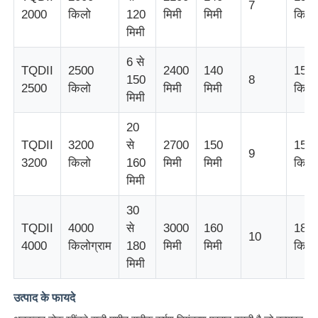
7
2000
किलो
120
मिमी
मिमी
किलो
मिमी
तार बाहर निकालना लाइन
6 से
TQDII
2500
2400
140
15
150
8
तार फँसाने की मशीन
2500
किलो
मिमी
मिमी
किलो
मिमी
20
डबल ट्विस्ट स्ट्रैंडिंग मशीन
TQDII
3200
से
2700
150
15
9
3200
किलो
160
मिमी
मिमी
किलो
बख्तरबंद मशीन
मिमी
30
लपेटने की मशीन
TQDII
4000
से
3000
160
18.5
10
4000
किलोग्राम
180
मिमी
मिमी
किलो
सिंगल ट्विस्ट मशीन
मिमी
उत्पाद के फायदे
केबलिंग मशीन