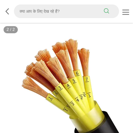
2
/
2