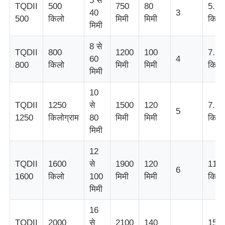
5 से
TQDII
500
750
80
5.5
40
3
500
किलो
मिमी
मिमी
किलो
मिमी
फैक्टरी यात्रा
8 से
TQDII
800
1200
100
7.5
60
4
गुणवत्ता नियंत्रण
800
किलो
मिमी
मिमी
किलो
मिमी
10
हमसे संपर्क करें
TQDII
1250
से
1500
120
7.5
5
1250
किलोग्राम
80
मिमी
मिमी
किलो
समाचार
मिमी
12
सभी मामलों
TQDII
1600
से
1900
120
11
6
1600
किलो
100
मिमी
मिमी
किलो
एक बोली का अनुरोध
मिमी
16
एक्सट्रूज़न उत्पादन लाइन
TQDII
2000
से
2100
140
15