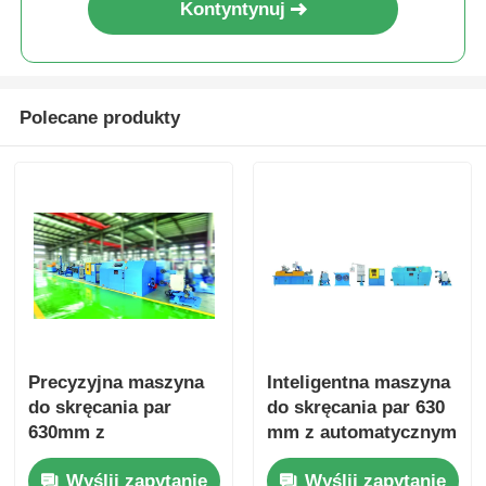
Kontyntynuj
Polecane produkty
Precyzyjna maszyna
Inteligentna maszyna
do skręcania par
do skręcania par 630
630mm z
mm z automatycznym
inteligentnym
systemem
Wyślij zapytanie
Wyślij zapytanie
ekranem dotykowym
równoważenia