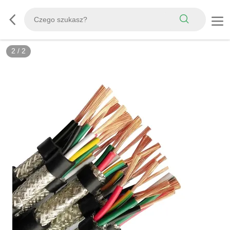
2
/
2