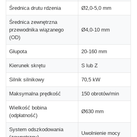
Średnica drutu rdzenia
Ø2,0-5,0 mm
Linia wytłaczania drutu
Średnica zewnętrzna
przewodnika wiązanego
Ø4,0-10 mm
maszyna do skręcania drutu
(OD)
Głupota
20-160 mm
Maszyna do skręcania podwójnego skrętu
Kierunek skrętu
S lub Z
Maszyna pancerna
Silnik silnikowy
70,5 kW
Maksymalna prędkość
150 obrotów/min
Maszyna do pakowania
Wielkość bobina
Ø630 mm
Pojedyncza maszyna Twist
(odpłatność)
System odszkodowania
maszyna kablowa
Uwolnienie mocy