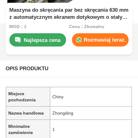
Maszyna do skręcania par bez skręcania 630 mm
z automatycznym ekranem dotykowym o stałym
napięciu
MOQ：1
Cena：Zbywalny
Rozmawiaj teraz.
Najlepsza cena
OPIS PRODUKTU
Miejsce
Chiny
pochodzenia
Nazwa handlowa
Zhongding
Minimalne
1
zamówienie