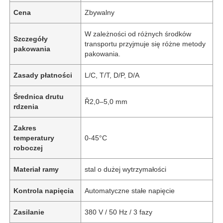
Cena
Zbywalny
W zależności od różnych środków
Szczegóły
transportu przyjmuje się różne metody
pakowania
pakowania.
Zasady płatności
L/C, T/T, D/P, D/A
Średnica drutu
Ř2,0–5,0 mm
rdzenia
Zakres
temperatury
0-45°C
roboczej
Materiał ramy
stal o dużej wytrzymałości
Kontrola napięcia
Automatyczne stałe napięcie
Zasilanie
380 V / 50 Hz / 3 fazy