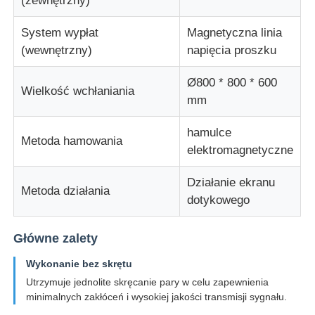
(zewnętrzny)
System wypłat
Magnetyczna linia
Maszyna do skręcania par
(wewnętrzny)
napięcia proszku
maszyna do układania drutu
Ø800 * 800 * 600
Wielkość wchłaniania
mm
przewijarka
hamulce
Metoda hamowania
elektromagnetyczne
maszyna do odciągu
Działanie ekranu
Metoda działania
dotykowego
Maszyna do pakowania kabli
Główne zalety
maszyna do zawijania kabli
Wykonanie bez skrętu
Utrzymuje jednolite skręcanie pary w celu zapewnienia
minimalnych zakłóceń i wysokiej jakości transmisji sygnału.
maszyna do wytłaczania