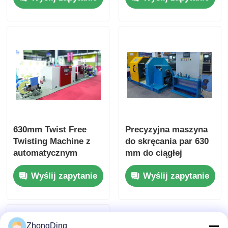
napięcia
630mm Twist Free
Precyzyjna maszyna
Twisting Machine z
do skręcania par 630
automatycznym
mm do ciągłej
układem stałego
produkcji z dużą
Wyślij zapytanie
Wyślij zapytanie
napięcia na ekranie
prędkością
dotykowym
ZhongDing