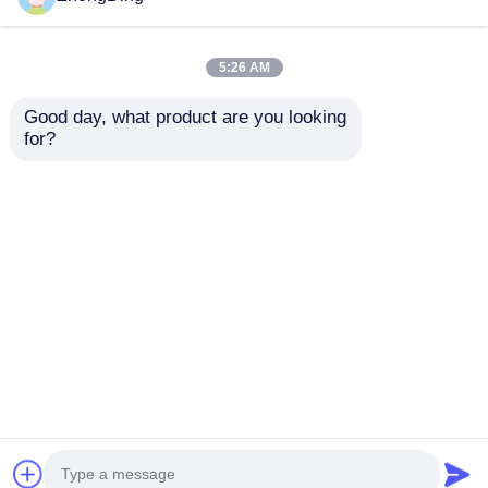
5:26 AM
Good day, what product are you looking 
for?
Serwo napęd 630 mm
para skręcająca
maszyna do
przewodów danych i
Wyślij zapytanie
komunikacji
Dom
O nas
Skontaktuj się z nami
Desktop Site
Sitemap
Polityka prywatności
Jakość
Linia produkcyjna wytłaczania
Fabryka w
Chinach.Copyright © 2026 Wuxi Zhongding
Electrician Machinery Co., Ltd.. All Rights