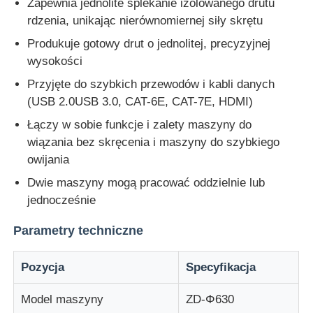
Zapewnia jednolite splekanie izolowanego drutu
rdzenia, unikając nierównomiernej siły skrętu
Wycieczka po fabryce
Produkuje gotowy drut o jednolitej, precyzyjnej
wysokości
Przyjęte do szybkich przewodów i kabli danych
Kontrola jakości
(USB 2.0USB 3.0, CAT-6E, CAT-7E, HDMI)
Łączy w sobie funkcje i zalety maszyny do
Skontaktuj się z nami
wiązania bez skręcenia i maszyny do szybkiego
owijania
Aktualności
Dwie maszyny mogą pracować oddzielnie lub
jednocześnie
Wszystkie przypadki
Parametry techniczne
Poprosić o wycenę
Pozycja
Specyfikacja
Model maszyny
ZD-Φ630
Linia produkcyjna wytłaczania