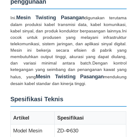
penggunaan
Mesin Twisting Pasangan
Wisata pabrik
Ini.
digunakan terutama
dalam produksi kabel transmisi data, kabel komunikasi,
kabel sinyal, dan produk konduktor berpasangan lainnya.Ini
Kontrol kualitas
cocok untuk produsen yang melayani infrastruktur
telekomunikasi, sistem jaringan, dan aplikasi sinyal digital.
Mesin ini bekerja secara efisien di pabrik yang
Hubungi kami
membutuhkan output tinggi, akurasi yang dapat diulang,
dan variasi minimal antara batch.Dengan kontrol
ketegangan yang seimbang dan penanganan kawat yang
Berita
Mesin Twisting Pasangan
halus, yang
mendukung
desain kabel standar dan kinerja tinggi.
Semua Kasus
Spesifikasi Teknis
Quote request suatu
Artikel
Spesifikasi
Model Mesin
ZD-Φ630
Garis produksi ekstrusi