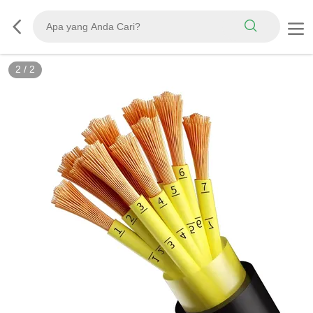
2
/
2