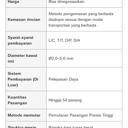
Harga
Bisa dinegosiasikan
Metode pengemasan yang berbeda
Kemasan rincian
diadopsi sesuai dengan moda
transportasi yang berbeda.
Syarat-syarat
L/C, T/T, D/P, D/A
pembayaran
Diameter kawat
Ø2,0–5,0 mm
inti
Sistem
Pembayaran (Di
Pelepasan Daya
Luar)
Kuantitas
Hingga 54 pasang
Pasangan
Metode memutar
Pemutaran Pasangan Presisi Tinggi
Struktur mesin
Rangka baja tugas berat