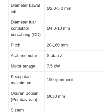
Diameter kawat
Ø2,0-5,0 mm
inti
garis ekstrusi kawat
Diameter luar
konduktor
Ø4,0-10 mm
mesin kawat terdampar
bercabang (OD)
Mesin Twist Stranding Ganda
Pitch
20-160 mm
Arah memutar
S atau Z
Mesin Lapis Baja
Motor tenaga
7.5 kW
Kecepatan
Mesin Pembungkus
150 rpm/menit
maksimum
Mesin Putar Tunggal
Ukuran Bobbin
Ø630 mm
(Pembayaran)
mesin pengkabelan
Sistem