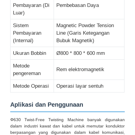
Pembayaran (Di
Pembebasan Daya
Luar)
Mesin Pemutar Pasangan
Sistem
Magnetic Powder Tension
Pembayaran
Line (Garis Ketegangan
mesin peletakan kawat
(Internal)
Bubuk Magnetik)
mesin rewinding
Ukuran Bobbin
Ø800 * 800 * 600 mm
Metode
Rem elektromagnetik
mesin tarik
pengereman
Metode Operasi
Operasi layar sentuh
Mesin pengemasan kabel
Aplikasi dan Penggunaan
mesin penggulung kabel
Φ630 Twist-Free Twisting Machine banyak digunakan
dalam industri kawat dan kabel untuk memutar konduktor
mesin ekstrusi pengupasan
berpasangan yang digunakan dalam kabel komunikasi,