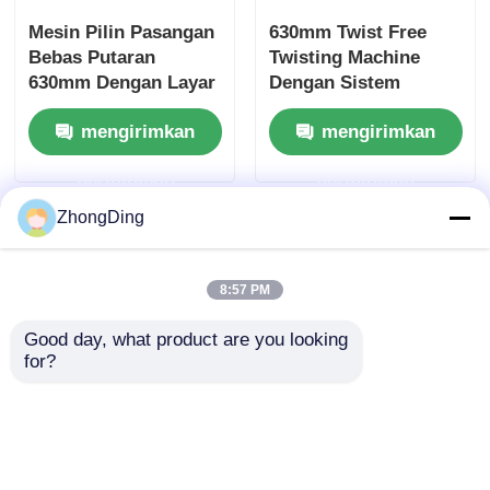
Mesin Pilin Pasangan
630mm Twist Free
Bebas Putaran
Twisting Machine
630mm Dengan Layar
Dengan Sistem
Sentuh Tegangan
Tegangan Konstan
mengirimkan
mengirimkan
Konstan Otomatis
Otomatis
permintaan
permintaan
ZhongDing
8:57 PM
Good day, what product are you looking 
for?
Precision Controlled
630mm Pair Twisting
Machine Untuk