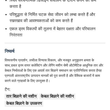
स्थिर संरचनात्मक डिजाइन संचालन के दौरान कंपन को कम
करता है
जोड़ी घुमाने वाली मशीन
परिशुद्धता से निर्मित घटक सेवा जीवन को लम्बा करते हैं और
रखरखाव की आवश्यकताओं को कम करते हैं
तार बिछाने की मशीन
एकल ड्रम विकल्पों की तुलना में बेहतर दक्षता और परिचालन
निरंतरता
रिवाइंडिंग मशीन
निष्कर्ष
हॉल ऑफ मशीन
विश्वसनीय प्रदर्शन, लचीला विन्यास विकल्प, और मजबूत अनुकूलन क्षमता के
साथ,डबल ड्रम वायर कलेक्टिंग और लेगिंग मशीन सेमी ऑटोमैटिक आधुनिक तार और
केबल निर्माताओं के लिए एक आदर्श तार बिछाने समाधान का प्रतिनिधित्व करता हैयह
केबल पैकिंग मशीन
प्रणाली अंतरराष्ट्रीय उत्पादन मानकों को पूरा करती है और वैश्विक बाजारों में काम
करने वाले ग्राहकों के लिए उपयुक्त है।
टैग:
केबल रोलिंग मशीन
तार बिछाने की मशीन
केबल बिछाने की मशीन
केबल बिछाने के उपकरण
स्ट्रिपिंग एक्सट्रूज़न मशीन