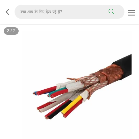
2
/
2