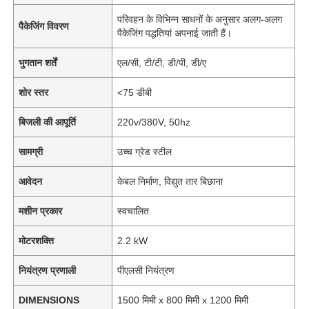
परिवहन के विभिन्न साधनों के अनुसार अलग-अलग
पैकेजिंग विवरण
पैकेजिंग पद्धतियां अपनाई जाती हैं।
भुगतान शर्तें
एल/सी, टी/टी, डी/पी, डी/ए
शोर स्तर
<75 डीबी
बिजली की आपूर्ति
220v/380V, 50hz
सामग्री
उच्च ग्रेड स्टील
आवेदन
केबल निर्माण, विद्युत तार बिछाना
मशीन प्रकार
स्वचालित
मोटरशक्ति
2.2 kW
नियंत्रण प्रणाली
पीएलसी नियंत्रण
DIMENSIONS
1500 मिमी x 800 मिमी x 1200 मिमी