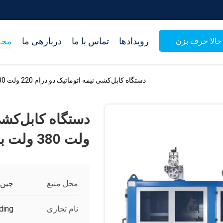
رویدادها
تماس با ما
دربارهی ما
محص
حالا حرف بزن
دستگاه کابل‌کشی نیمه اتوماتیک دو درام 220 ولت 380 ولت با کنترل PLC
ولت 380 ولت با کنترل PLC
محل منبع
چین
نام تجاری
ding