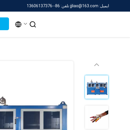
ایمیل: jjliao@163.com
تلفن: 86--13606137376

