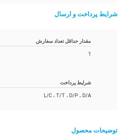
شرایط پرداخت و ارسال
مقدار حداقل تعداد سفارش
1
شرایط پرداخت
L/C ، T/T ، D/P ، D/A
توضیحات محصول