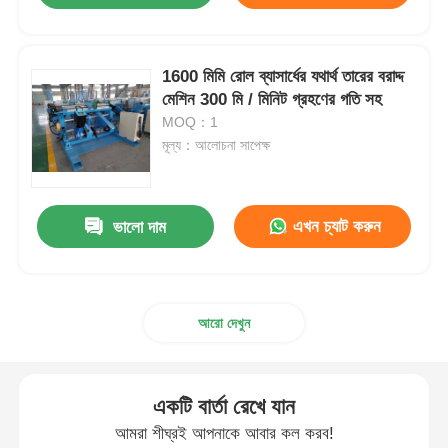
1600 মিমি রোল ব্যাসার্ধের যথার্থ তারের বরাদ্দ
মেশিন 300 মি / মিনিট গ্রহণের গতি সহ
MOQ：1
মূল্য：আলোচনা সাপেক্ষ
এখন চ্যাট করুন
ভালো দাম
আরো দেখুন
একটি বার্তা রেখে যান
আমরা শীঘ্রই আপনাকে আবার কল করব!