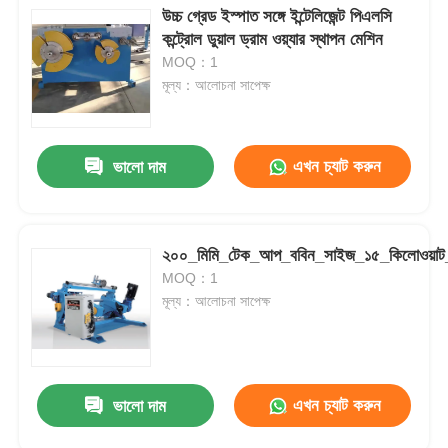
উচ্চ গ্রেড ইস্পাত সঙ্গে ইন্টেলিজেন্ট পিএলসি
কন্ট্রোল ডুয়াল ড্রাম ওয়্যার স্থাপন মেশিন
MOQ：1
মূল্য：আলোচনা সাপেক্ষ
এখন চ্যাট করুন
ভালো দাম
২০০_মিমি_টেক_আপ_ববিন_সাইজ_১৫_কিলোওয়াট_
MOQ：1
মূল্য：আলোচনা সাপেক্ষ
এখন চ্যাট করুন
ভালো দাম