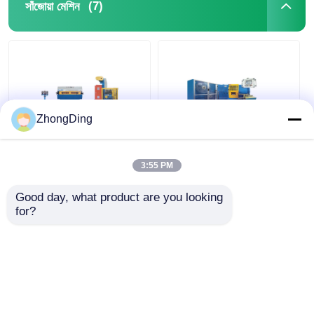
(7)
সাঁজোয়া মেশিন
ZhongDing
উচ্চ গতির পিএলসি নিয়ন্ত্রিত
স্টিল স্ট্রিপ কেবল
ডাবল লেয়ার স্টিল টেপ আর্মার্ড
রিইনফোর্সমেন্টের জন্য
3:55 PM
মেশিন ফর প্রিসিশন কেবল
ইন্ডাস্ট্রিয়াল পিএলসি অটোমেটেড
আর্মার্ড মেশিন ৬০ কিমি/ঘন্টা
Good day, what product are you looking 
for?
ভালো দাম
ভালো দাম
এখন চ্যাট করুন
এখন চ্যাট করুন