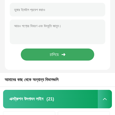
আমাদের কাছ থেকে অন্যান্য বিভাগগুলি
বাড়ি
পণ্য
(21)
এক্সট্রুশন উৎপাদন লাইন
আমাদের সম্পর্কে