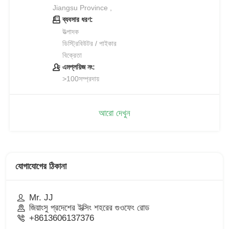
Jiangsu Province ,
ব্যবসার ধরণ:
উত্পাদক
ডিস্ট্রিবিউটর / পাইকার
বিক্রেতা
এমপ্লয়িজ নং:
>100সম্প্রদায়
আরো দেখুন
যোগাযোগের ঠিকানা
Mr. JJ
জিয়াংসু প্রদেশের ইক্সিং শহরের গুওফেং রোড
+8613606137376