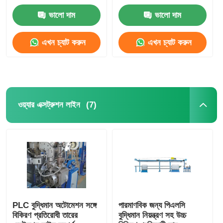
লাইন
লাইন মেশিন
ভালো দাম
ভালো দাম
এখন চ্যাট করুন
এখন চ্যাট করুন
(7)
ওয়্যার এক্সট্রুশন লাইন
PLC বুদ্ধিমান অটোমেশন সঙ্গে
পারমাণবিক জন্য পিএলসি
বিকিরণ প্রতিরোধী তারের
বুদ্ধিমান নিয়ন্ত্রণ সহ উচ্চ