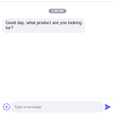
উচ্চ গতির পিএলসি নিয়ন্ত্রিত
স্টিল স্ট্রিপ কেবল
ডাবল লেয়ার স্টিল টেপ আর্মার্ড
রিইনফোর্সমেন্টের জন্য
3:45 PM
পেয়ার টুইস্টিং মেশিন
মেশিন ফর প্রিসিশন কেবল
ইন্ডাস্ট্রিয়াল পিএলসি অটোমেটেড
আর্মার্ড মেশিন ৬০ কিমি/ঘন্টা
Good day, what product are you looking 
ভালো দাম
ভালো দাম
for?
তারের পাড়া মেশিন
এখন চ্যাট করুন
এখন চ্যাট করুন
রিওয়াইন্ডিং মেশিন
যন্ত্রপাতি সরিয়ে ফেলা
আরো দেখুন
ক্যাবল প্যাকিং মেশিন
বাড়ি
আমাদের সম্পর্কে
আমাদের সাথে যোগাযোগ করুন
Desktop Site
সাইট ম্যাপ
গোপনীয়তা নীতি
ক্যাবল রোলিং মেশিন
গুণ
এক্সট্রুশন উৎপাদন লাইন
চীন কারখানা.Copyright © 2026
Wuxi Zhongding Electrician Machinery Co., Ltd.. All
স্ট্রিপিং এক্সট্রুশন মেশিন
Rights Reserved.