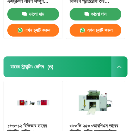
এক্সট্রুশন লাইন সম্পূর্ণ
বিকিরণ প্রতিরোধী তার
স্বয়ংক্রিয়
এক্সট্রুডার
ভালো দাম
ভালো দাম
এখন চ্যাট করুন
এখন চ্যাট করুন
(6)
তারের স্ট্র্যান্ডিং মেশিন
বাড়ি
পণ্য
১+৬+১২ বিভিআর তারের
৩৮০ভি ২৫০০আরপিএম তারের
আমাদের সম্পর্কে