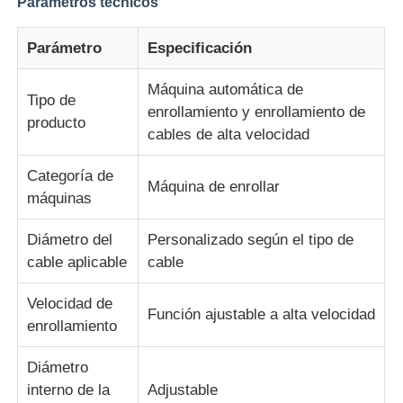
Parámetros técnicos
línea de la protuberancia del alambre
Parámetro
Especificación
Máquina automática de
Tipo de
máquina de encalladura de alambre
enrollamiento y enrollamiento de
producto
cables de alta velocidad
Máquina de enroscamiento con doble giro
Categoría de
Máquina de enrollar
máquinas
Máquina blindada
Diámetro del
Personalizado según el tipo de
cable aplicable
cable
Máquina de embalaje
Velocidad de
Función ajustable a alta velocidad
enrollamiento
Sola máquina de la torsión
Diámetro
máquina de cableado
interno de la
Adjustable