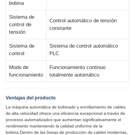
bobina
Máquina de torsión de pares
Sistema de
Control automático de tensión
control de
constante
tensión
alambre que pone la máquina
Sistema de
Sistema de control automático
maquina rebobinadora
control
PLC
Modo de
Funcionamiento continuo
recorrido de la máquina
funcionamiento
totalmente automático
Máquina de embalaje de cables
Ventajas del producto
La máquina automática de bobinado y enrollamiento de cables
máquina de enrollar cables
de alta velocidad ofrece una eficiencia excepcional a través de
procesos automatizados que aumentan significativamente el
rendimiento manteniendo la calidad uniforme de la
máquina de extrusión de desmontaje
bobina.Dentro de las líneas de producción de cables modernas,