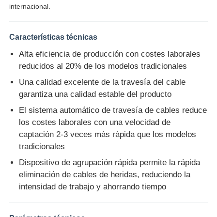
internacional.
Visita a la fábrica
Características técnicas
Alta eficiencia de producción con costes laborales
Control de Calidad
reducidos al 20% de los modelos tradicionales
Una calidad excelente de la travesía del cable
Contacto
garantiza una calidad estable del producto
El sistema automático de travesía de cables reduce
noticias
los costes laborales con una velocidad de
captación 2-3 veces más rápida que los modelos
tradicionales
Todos los casos
Dispositivo de agrupación rápida permite la rápida
eliminación de cables de heridas, reduciendo la
Solicitar una cotización
intensidad de trabajo y ahorrando tiempo
Línea de producción de extrusión