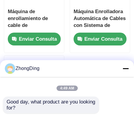
Máquina de
Máquina Enrolladora
enrollamiento de
Automática de Cables
cable de
con Sistema de
enrollamiento
Control Inteligente
Enviar Consulta
Enviar Consulta
continuo totalmente
PLC Totalmente
automático 380V
Automática
50Hz
ZhongDing
4:49 AM
Good day, what product are you looking 
for?
Bobinadora de Cables
Automática de Alta
Velocidad con