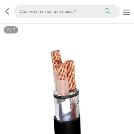
2
/
2