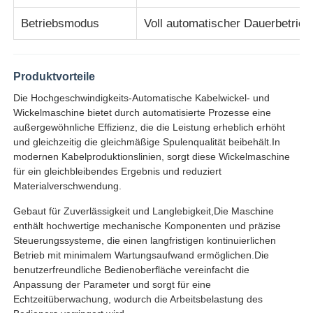
Betriebsmodus
Voll automatischer Dauerbetrieb
Paardrehmaschine
Produktvorteile
Draht, der Maschine legt
Die Hochgeschwindigkeits-Automatische Kabelwickel- und
Wickelmaschine bietet durch automatisierte Prozesse eine
Rückspulmaschine
außergewöhnliche Effizienz, die die Leistung erheblich erhöht
und gleichzeitig die gleichmäßige Spulenqualität beibehält.In
modernen Kabelproduktionslinien, sorgt diese Wickelmaschine
Strecke weg von der Maschine
für ein gleichbleibendes Ergebnis und reduziert
Materialverschwendung.
Kabelverpackungsmaschine
Gebaut für Zuverlässigkeit und Langlebigkeit,Die Maschine
enthält hochwertige mechanische Komponenten und präzise
Steuerungssysteme, die einen langfristigen kontinuierlichen
Kabelwicklermaschine
Betrieb mit minimalem Wartungsaufwand ermöglichen.Die
benutzerfreundliche Bedienoberfläche vereinfacht die
Anpassung der Parameter und sorgt für eine
mit einer Leistung von mehr als 100 W
Echtzeitüberwachung, wodurch die Arbeitsbelastung des