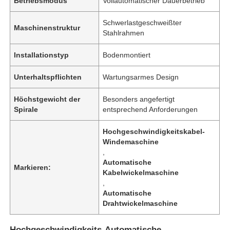
Betriebsmodus
Vollautomatischer Dauerbetrieb
Schwerlastgeschweißter
Maschinenstruktur
Stahlrahmen
Installationstyp
Bodenmontiert
Unterhaltspflichten
Wartungsarmes Design
Höchstgewicht der
Besonders angefertigt
Spirale
entsprechend Anforderungen
Hochgeschwindigkeitskabel-
Windemaschine
,
Automatische
Markieren:
Kabelwickelmaschine
,
Automatische
Drahtwickelmaschine
Hochgeschwindigkeits-Automatische