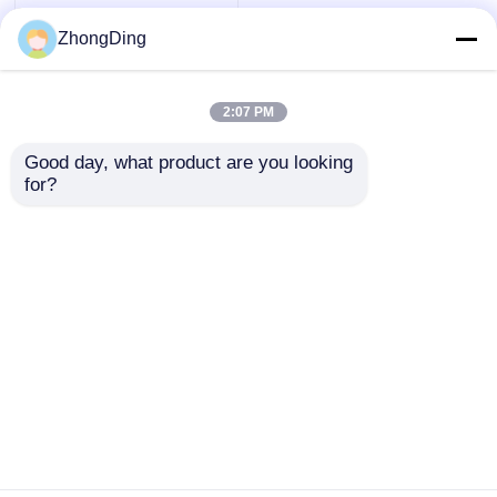
ZhongDing
2:07 PM
Good day, what product are you looking 
for?
Hochgeschwindigkeitsmaschine
zur voll
automatischen
Kabelwicklung mit
Anfrage absenden
schwerer
Stahlkonstruktion
Startseite
Über uns
Kontakt
Desktop Site
Sitemap
Privacy policy
Qualität
Produktionslinie für Extrusion
China