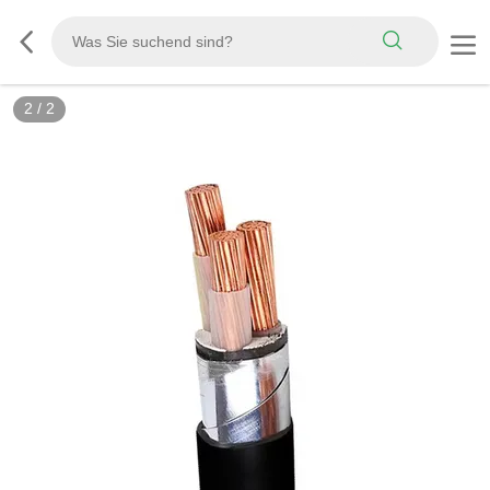
2
/
2