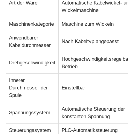
Art der Ware
Automatische Kabelwickel- und
Wickelmaschine
Drahtverdrängungslinie
Maschinenkategorie
Maschine zum Wickeln
Drahtschiffbruchmaschine
Anwendbarer
Nach Kabeltyp angepasst
Kabeldurchmesser
Doppeldrehmaschine
Hochgeschwindigkeitsregelbare
Drehgeschwindigkeit
Betrieb
Gepanzerte Maschine
Innerer
Durchmesser der
Einstellbar
Verpackungsmaschine
Spule
Automatische Steuerung der
Einzelne Torsions-Maschine
Spannungssystem
konstanten Spannung
Kabelmaschine
Steuerungssystem
PLC-Automatiksteuerung