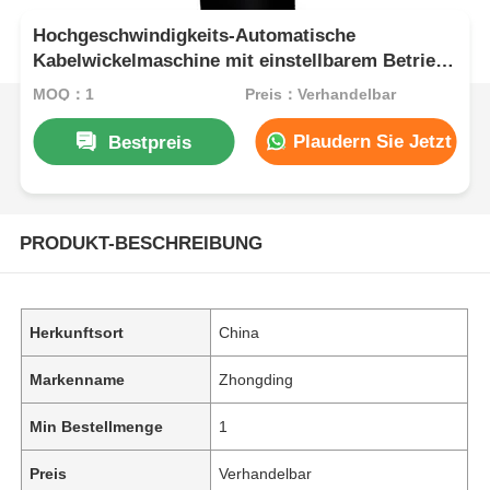
Hochgeschwindigkeits-Automatische
Kabelwickelmaschine mit einstellbarem Betrieb
für die kontinuierliche Wicklung
MOQ：1
Preis：Verhandelbar
Plaudern Sie Jetzt
Bestpreis
PRODUKT-BESCHREIBUNG
Herkunftsort
China
Markenname
Zhongding
Min Bestellmenge
1
Preis
Verhandelbar