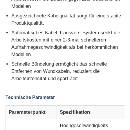
Modellen
Ausgezeichnete Kabelqualität sorgt für eine stabile
Fabrik Tour
Produktqualität
Automatisches Kabel-Transvers-System senkt die
Qualitätskontrolle
Arbeitskosten mit einer 2-3-mal schnelleren
Aufnahmegeschwindigkeit als bei herkömmlichen
Kontakt
Modellen
Schnelle Bündelung ermöglicht das schnelle
Entfernen von Wundkabeln, reduziert die
Nachrichten
Arbeitsintensität und spart Zeit
Alle Fälle
Technische Parameter
Referenzen
Parameterpunkt
Spezifikation
Hochgeschwindigkeits-
Produktionslinie für Extrusion