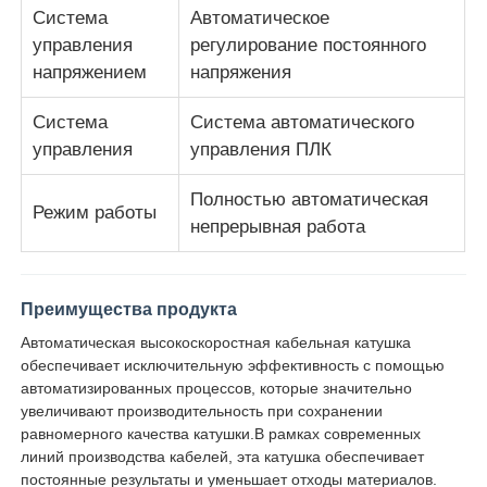
Система
Автоматическое
управления
регулирование постоянного
Парная крутильная машина
напряжением
напряжения
провод кладя машину
Система
Система автоматического
управления
управления ПЛК
перемоточная машина
Полностью автоматическая
Режим работы
непрерывная работа
перетаскивание с машины
Преимущества продукта
Машина для упаковки кабелей
Автоматическая высокоскоростная кабельная катушка
обеспечивает исключительную эффективность с помощью
автоматизированных процессов, которые значительно
кабельная катушка
увеличивают производительность при сохранении
равномерного качества катушки.В рамках современных
линий производства кабелей, эта катушка обеспечивает
стриппинг-экструзионная машина
постоянные результаты и уменьшает отходы материалов.