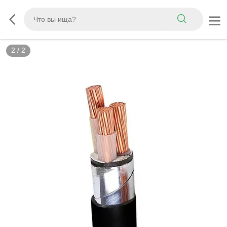
2
/
2