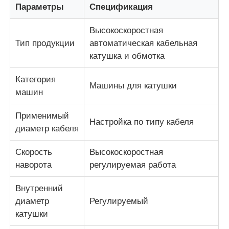
Параметры
Спецификация
линия штранг-прессования провода
Высокоскоростная
Тип продукции
автоматическая кабельная
катушка и обмотка
машина садить на мель провода
Категория
Машины для катушки
Машина для двойного скручивания
машин
Применимый
Настройка по типу кабеля
Бронированная машина
диаметр кабеля
Скорость
Высокоскоростная
Упаковочная машина
наворота
регулируемая работа
Внутренний
Одиночная машина извива
диаметр
Регулируемый
катушки
кабельная машина