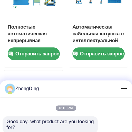
Полностью
Автоматическая
автоматическая
кабельная катушка с
непрерывная
интеллектуальной
кабельная катушка
системой
Отправить запрос
Отправить запрос
кабельная катушка
управления PLC
380V 50Hz
полностью
автоматическая
ZhongDing
6:10 PM
Good day, what product are you looking 
for?
Высокоскоростная