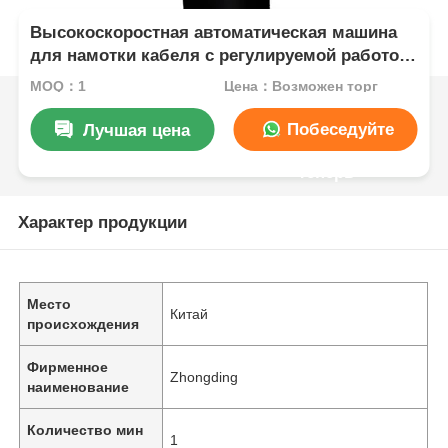
Высокоскоростная автоматическая машина
для намотки кабеля с регулируемой работой
для непрерывной намотки
MOQ：1
Цена：Возможен торг
Побеседуйте
Лучшая цена
теперь
Характер продукции
Место
Китай
происхождения
Фирменное
Zhongding
наименование
Количество мин
1