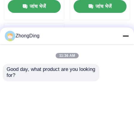
जांच भेजें
जांच भेजें
ZhongDing
11:36 AM
Good day, what product are you looking 
for?
हाई स्पीड फुली ऑटोमैटिक
केबल कॉइलिंग मशीन हेवी
ड्यूटी स्टील कंस्ट्रक्शन के
साथ
जांच भेजें