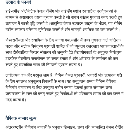
उत्पाद के फायदे
हाई-स्पीड ऑटोमैटिक केबल रोलिंग और वाइंडिंग मशीन स्वचालित प्रक्रियाओं के
तार बाहर निकालना लाइन
माध्यम से असाधारण दक्षता प्रदान करती है जो समान कॉइल गुणवत्ता बनाए रखते हुए
उत्पादन में काफी वृद्धि करती है।आधुनिक केबल उत्पादन लाइनों के भीतर, यह रोलिंग
मशीन लगातार परिणाम सुनिश्चित करती है और सामग्री अपशिष्ट को कम करती है।
तार फँसाने की मशीन
विश्वसनीयता और स्थायित्व के लिए बनाया गया,मशीन में उच्च गुणवत्ता वाले यांत्रिक
घटक और सटीक नियंत्रण प्रणाली शामिल हैं जो न्यूनतम रखरखाव आवश्यकताओं के
डबल ट्विस्ट स्ट्रैंडिंग मशीन
साथ दीर्घकालिक निरंतर संचालन की अनुमति देते हैंउपयोगकर्ता के अनुकूल नियंत्रण
इंटरफ़ेस पैरामीटर समायोजन को सरल बनाता है और ऑपरेटर के कार्यभार को कम
करते हुए वास्तविक समय की निगरानी प्रदान करता है।
बख्तरबंद मशीन
लचीलापन एक और प्रमुख लाभ है, विभिन्न केबल प्रकारों, आकारों और उत्पादन गति
के लिए उपलब्ध अनुकूलन विकल्पों के साथ।यह अनुकूलन क्षमता विभिन्न वैश्विक
विनिर्माण वातावरण के लिए उपयुक्त मशीन बनाता हैऊर्जा कुशल संचालन उच्च
लपेटने की मशीन
उत्पादकता के स्तर को बनाए रखते हुए निर्माताओं को परिचालन लागत को कम करने में
मदद करता है।
सिंगल ट्विस्ट मशीन
वैश्विक बाजार मूल्य
केबलिंग मशीन
अंतरराष्ट्रीय विनिर्माण मानकों के अनुसार डिजाइन, उच्च गति स्वचालित केबल रोलिंग