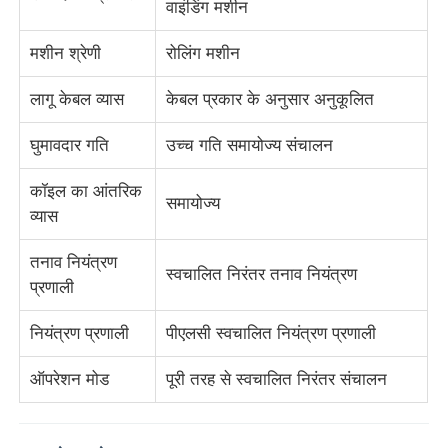
वाइंडिंग मशीन
मशीन श्रेणी
रोलिंग मशीन
फैक्टरी यात्रा
लागू केबल व्यास
केबल प्रकार के अनुसार अनुकूलित
गुणवत्ता नियंत्रण
घुमावदार गति
उच्च गति समायोज्य संचालन
हमसे संपर्क करें
कॉइल का आंतरिक
समायोज्य
व्यास
समाचार
तनाव नियंत्रण
स्वचालित निरंतर तनाव नियंत्रण
प्रणाली
सभी मामलों
नियंत्रण प्रणाली
पीएलसी स्वचालित नियंत्रण प्रणाली
एक बोली का अनुरोध
ऑपरेशन मोड
पूरी तरह से स्वचालित निरंतर संचालन
एक्सट्रूज़न उत्पादन लाइन