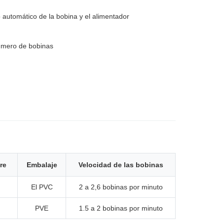
o automático de la bobina y el alimentador
número de bobinas
re
Embalaje
Velocidad de las bobinas
El PVC
2 a 2,6 bobinas por minuto
PVE
1.5 a 2 bobinas por minuto