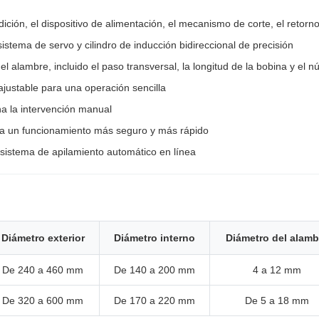
dición, el dispositivo de alimentación, el mecanismo de corte, el retorn
tema de servo y cilindro de inducción bidireccional de precisión
l alambre, incluido el paso transversal, la longitud de la bobina y el 
a ajustable para una operación sencilla
na la intervención manual
ra un funcionamiento más seguro y más rápido
 sistema de apilamiento automático en línea
Diámetro exterior
Diámetro interno
Diámetro del alamb
De 240 a 460 mm
De 140 a 200 mm
4 a 12 mm
De 320 a 600 mm
De 170 a 220 mm
De 5 a 18 mm