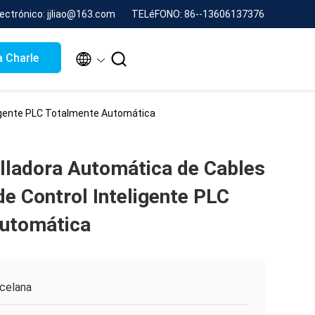
lectrónico: jjliao@163.com
TELéFONO: 86--13606137376


 Charle
ligente PLC Totalmente Automática
lladora Automática de Cables
e Control Inteligente PLC
utomática
celana