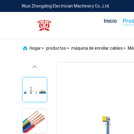
Wuxi Zhongding Electrician Machinery Co., Ltd.
Inicio
Pro
Hogar
>
productos
>
máquina de enrollar cables
>
Máq