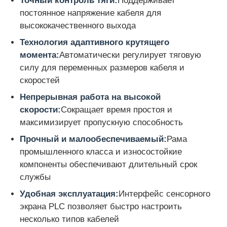
Точный контроль тяги:
Поддерживает
постоянное напряжение кабеля для
Парная крутильная машина
высококачественного выхода
Технология адаптивного крутящего
момента:
Автоматически регулирует тяговую
провод кладя машину
силу для переменных размеров кабеля и
скоростей
перемоточная машина
Непрерывная работа на высокой
скорости:
Сокращает время простоя и
перетаскивание с машины
максимизирует пропускную способность
Прочный и малообеспечиваемый:
Рама
промышленного класса и износостойкие
Машина для упаковки кабелей
компоненты обеспечивают длительный срок
службы
кабельная катушка
Удобная эксплуатация:
Интерфейс сенсорного
экрана PLC позволяет быстро настроить
стриппинг-экструзионная машина
несколько типов кабелей