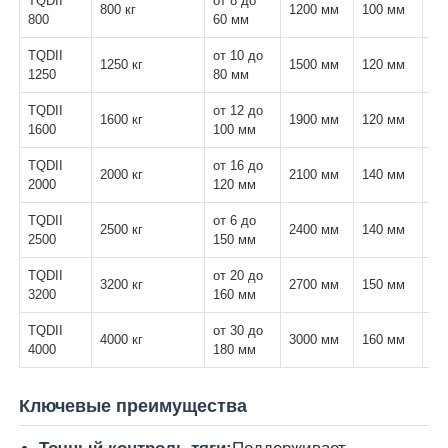
TQDII
от 8 до
800 кг
1200 мм
100 мм
4
800
60 мм
линия штранг-прессования провода
TQDII
от 10 до
1250 кг
1500 мм
120 мм
5
1250
80 мм
TQDII
от 12 до
машина садить на мель провода
1600 кг
1900 мм
120 мм
6
1600
100 мм
TQDII
от 16 до
2000 кг
2100 мм
140 мм
7
Машина для двойного скручивания
2000
120 мм
TQDII
от 6 до
2500 кг
2400 мм
140 мм
8
2500
150 мм
Бронированная машина
TQDII
от 20 до
3200 кг
2700 мм
150 мм
9
3200
160 мм
Упаковочная машина
TQDII
от 30 до
4000 кг
3000 мм
160 мм
10
4000
180 мм
Одиночная машина извива
Ключевые преимущества
кабельная машина