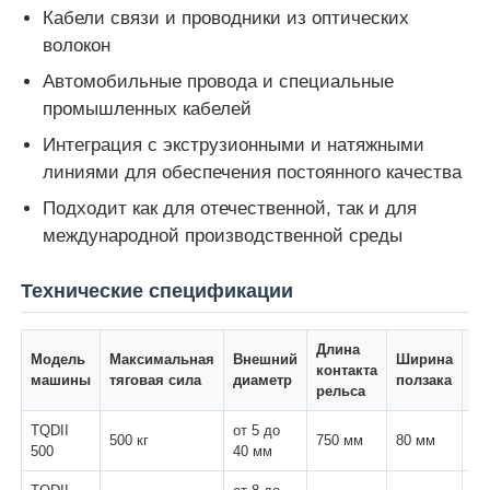
Кабели связи и проводники из оптических
волокон
Наша фабрика
Автомобильные провода и специальные
промышленных кабелей
контроль качества
Интеграция с экструзионными и натяжными
линиями для обеспечения постоянного качества
контактные данные
Подходит как для отечественной, так и для
международной производственной среды
Новости
Технические спецификации
Все случаи
Длина
Ко
Модель
Максимальная
Внешний
Ширина
контакта
па
машины
тяговая сила
диаметр
ползака
рельса
ци
Отправить запрос
TQDII
от 5 до
500 кг
750 мм
80 мм
3
500
40 мм
Производственная линия экструзии