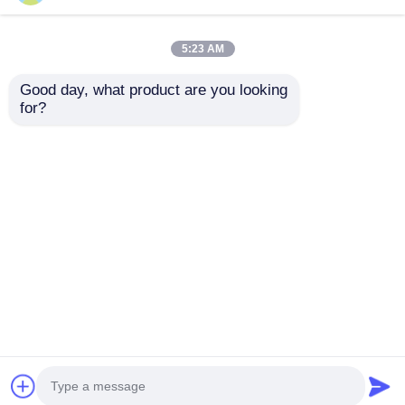
5:23 AM
Good day, what product are you looking 
for?
Машина оттяжки с
прецизионным
приводом с
тяговым усилием
Отправить запрос
200Н-5000Н 120м/
мин
Главная страница
Карта сайта
контактные данные
Desktop Site
Карта сайта
Политика уединения
Качество
Производственная линия экструзии
Китайская фабрика.Copyright © 2026 Wuxi
Zhongding Electrician Machinery Co., Ltd.. All