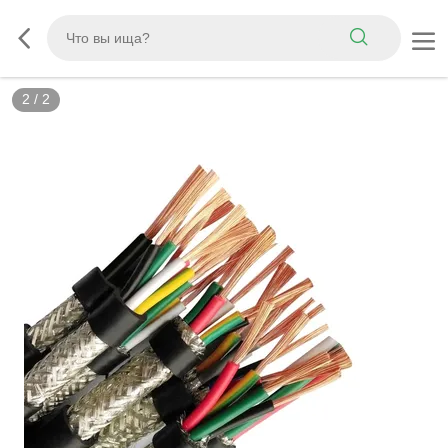
2
/
2