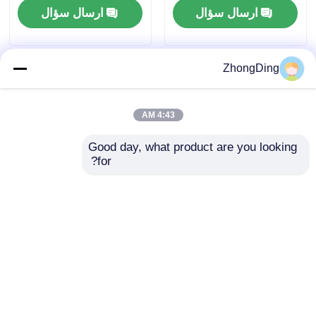
ارسال سؤال
ارسال سؤال
ZhongDing
4:43 AM
Good day, what product are you looking 
for?
دستگاه کشش با درایو
دقیق با نیروی کشش
200 نیوتن تا 5000 نیوتن
120 متر بر دقیقه
ارسال سؤال