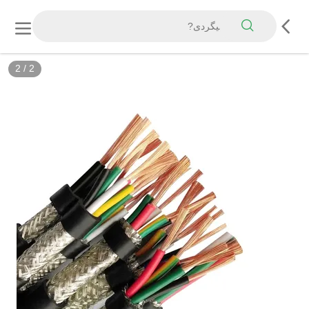
2
/
2