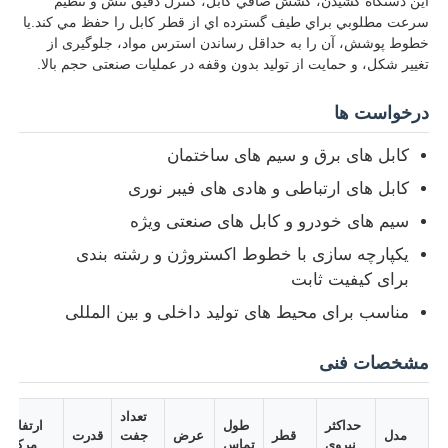
اين دستگاه کشيدن، کشش صافي کابل، کنترل دقيق تنش و تنظیم
سرعت مطلوبي براي طیف گسترده اي از قطر کابل را حفظ مي کند.یا
خطوط پوشش، آن را به حداقل رساندن استرس مواد، جلوگیری از
تغییر شکل، و حمایت از تولید بدون وقفه در عملیات صنعتی حجم بالا.
درخواست ها
کابل های برق و سیم های ساختمان
کابل های ارتباطی و هادی های فیبر نوری
سیم های خودرو و کابل های صنعتی ویژه
یکپارچه سازی با خطوط اکستروژن و رشته بندی
برای کیفیت ثابت
مناسب برای محیط های تولید داخلی و بین المللی
خانه
مشخصات فنی
محصولات
تعداد
حداکثر
طول
ارتفاع
مدل
قطر
عرض
جفت
قدرت
دربارهی ما
نیروی
تماس
مرکز