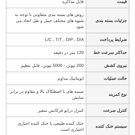
قیمت
قابل مذاکره
روش های بسته بندی متفاوتی با توجه به
جزئیات بسته بندی
شیوه های مختلف حمل و نقل اتخاذ می
شود.
شرایط پرداخت
L/C ، T/T ، D/P ، D/A
حداکثر سرعت خط
120 متر در دقیقه
نیروی کشش
200 نیوتن - 5000 نیوتن، قابل تنظیم
حالت عملیات
اتوماتیک مداوم
تسمه های با اصطکاک بالا و مقاوم در برابر
نوع کمربند
سایش
کنترل سرعت
کنترل درایو فرکانس متغیر
خنک کننده طبیعی یا خنک کننده اجباری
سیستم خنک کننده
اختیاری است