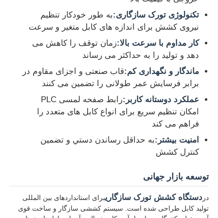
تکنولوژی تورک سازگاری:
به طور خودکار تنظیم
دستگاه پیچش جفتی
نیروی کشش برای اندازه های کابل متغیر و سرعت
کار مداوم با سرعت بالا:
زمان توقف را کاهش می
دستگاه سیم کش
دهد و تولید را به حداکثر می رساند
ماندگار و نگهداری کم:
قاب صنعتی و اجزای مقاوم در
برابر فرسایش عمر طولانی را تضمین می کنند
ماشین روپیچ
عملکرد دوستانه کاربر:
رابط صفحه لمسی PLC
امکان تنظیم سریع برای انواع کابل های متعدد را
دستگاه کشنده
فراهم می کند
امنیت بیشتر:
به حداقل رساندن دستي و تضمین
دستگاه بسته بندی کابل
کنترل کشش
توسعه بازار جهانی
ماشین پیچ و خم کابل
دستگاه کشش تورک سازگاری
در
برای استانداردهای بین المللی
ماشین استریپینگ اکستروژن
تولید کابل طراحی شده است. سیستم کششی سازگار و ساخت قوی