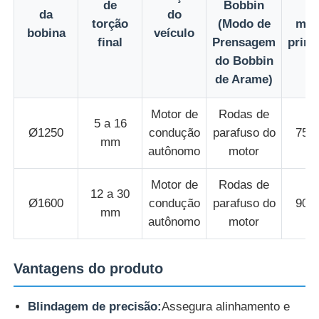
de
Bobbin
d
da
do
torção
(Modo de
mot
bobina
veículo
linha da extrusão do fio
final
Prensagem
princ
do Bobbin
de Arame)
máquina de encalhamento do fio
Motor de
Rodas de
5 a 16
Máquina de enrolar de dupla torção
Ø1250
condução
parafuso do
75 
mm
autônomo
motor
Máquina Blindada
Motor de
Rodas de
12 a 30
Ø1600
condução
parafuso do
90 
mm
Máquina de embalagem
autônomo
motor
Única máquina da torção
Vantagens do produto
Blindagem de precisão:
Assegura alinhamento e
máquina de cablagem