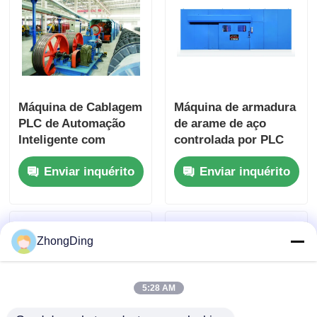
Máquina de Cablagem
Máquina de armadura
PLC de Automação
de arame de aço
Inteligente com
controlada por PLC
Estrutura de Aço
com controlo
Enviar inquérito
Enviar inquérito
Pesado 1200m/Min
automático da tensão
ZhongDing
5:28 AM