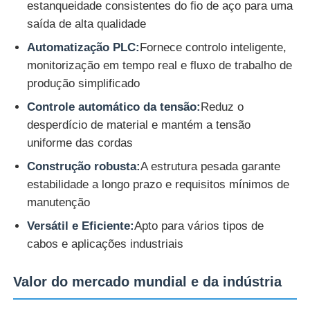
estanqueidade consistentes do fio de aço para uma
saída de alta qualidade
Máquina de torcer pares
Automatização PLC:
Fornece controlo inteligente,
monitorização em tempo real e fluxo de trabalho de
fio que coloca a máquina
produção simplificado
Controle automático da tensão:
Reduz o
máquina de rebobinar
desperdício de material e mantém a tensão
uniforme das cordas
transporte fora da máquina
Construção robusta:
A estrutura pesada garante
estabilidade a longo prazo e requisitos mínimos de
manutenção
Máquina de embalagem de cabo
Versátil e Eficiente:
Apto para vários tipos de
cabos e aplicações industriais
Máquina de enrolar cabos
Valor do mercado mundial e da indústria
máquina de extrusão de descascamento