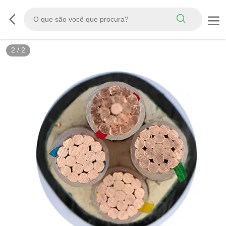
2
/
2