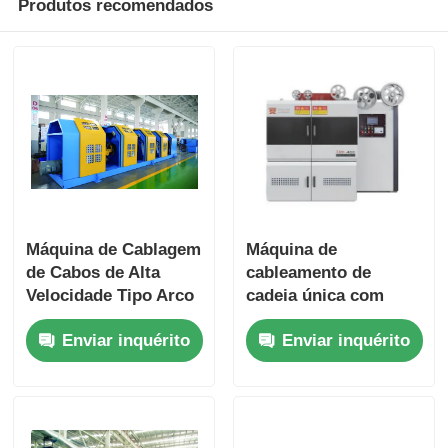
Produtos recomendados
Máquina de Cablagem
Máquina de
de Cabos de Alta
cableamento de
Velocidade Tipo Arco
cadeia única com
com Controle PLC
controlo automático
Enviar inquérito
Enviar inquérito
Estrutura de Aço
da tensão para fios
Pesado
de aço grandes