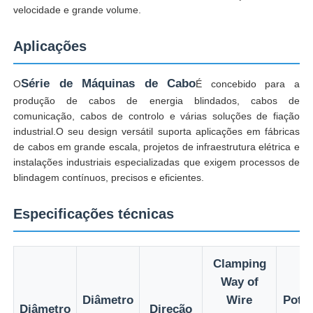
velocidade e grande volume.
Fábrica
Aplicações
Série de Máquinas de Cabo
O
É concebido para a
Controle de Qualidade
produção de cabos de energia blindados, cabos de
comunicação, cabos de controlo e várias soluções de fiação
Fale Conosco
industrial.O seu design versátil suporta aplicações em fábricas
de cabos em grande escala, projetos de infraestrutura elétrica e
instalações industriais especializadas que exigem processos de
notícias
blindagem contínuos, precisos e eficientes.
Especificações técnicas
Todos os casos
Pedir um orçamento
Clamping
Way of
Diâmetro
Wire
Potên
Linha de produção de extrusão
Diâmetro
Direção