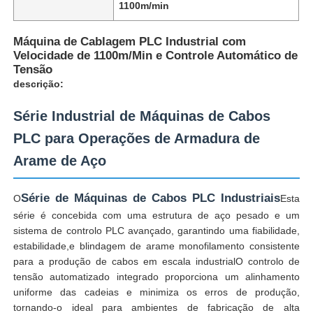
1100m/min
Máquina de Cablagem PLC Industrial com
Velocidade de 1100m/Min e Controle Automático de
Tensão
descrição:
Série Industrial de Máquinas de Cabos
PLC para Operações de Armadura de
Arame de Aço
Série de Máquinas de Cabos PLC Industriais
O
Esta
série é concebida com uma estrutura de aço pesado e um
Casa
sistema de controlo PLC avançado, garantindo uma fiabilidade,
estabilidade,e blindagem de arame monofilamento consistente
para a produção de cabos em escala industrialO controlo de
Produtos
tensão automatizado integrado proporciona um alinhamento
uniforme das cadeias e minimiza os erros de produção,
tornando-o ideal para ambientes de fabricação de alta
Quem Somos